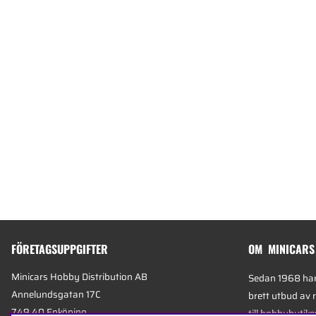
FÖRETAGSUPPGIFTER
OM MINICARS
Minicars Hobby Distribution AB
Sedan 1968 har 
Annelundsgatan 17C
brett utbud av 
749 40 Enköping
till hobbybutike