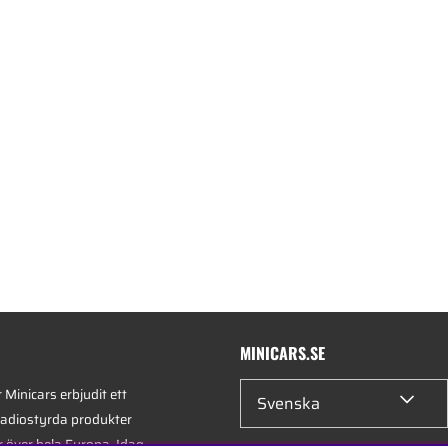
MINICARS.SE
Minicars erbjudit ett
Svenska
radiostyrda produkter
r över hela Europa. Idag