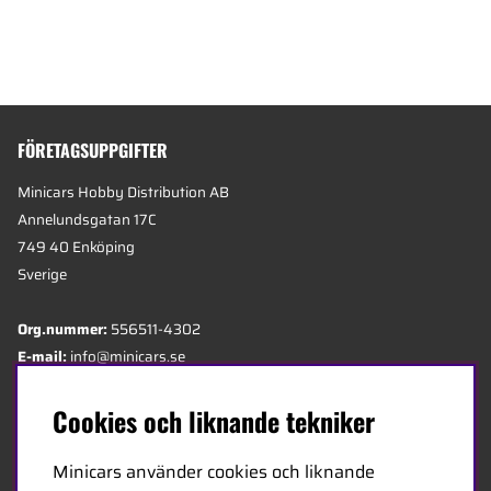
FÖRETAGSUPPGIFTER
Minicars Hobby Distribution AB
Annelundsgatan 17C
749 40 Enköping
Sverige
Org.nummer:
556511-4302
E-mail:
info@minicars.se
Telefon:
+46-171-14 30 00
Cookies och liknande tekniker
OM MINICARS
Minicars använder cookies och liknande
Sedan 1968 har Minicars erbjudit ett brett utbud av