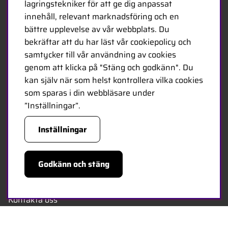
lagringstekniker för att ge dig anpassat
radiostyrda produkter till hobbybutiker över hela
innehåll, relevant marknadsföring och en
Europa. Idag består vårt team av 20 anställda i olika
bättre upplevelse av vår webbplats. Du
åldrar och hos oss finns några av de mest kunniga
bekräftar att du har läst vår cookiepolicy och
experterna i branschen - specialiserade på hobby,
samtycker till vår användning av cookies
service och logistik.
genom att klicka på "Stäng och godkänn". Du
kan själv när som helst kontrollera vilka cookies
Minicars huvudkontor är beläget i Enköping,
som sparas i din webbläsare under
strategiskt placerat längs E18 mellan Stockholm och
”Inställningar”.
Oslo.
Inställningar
MINICARS.SE
Godkänn och stäng
Svenska
Kontakta oss
Bli återförsäljare