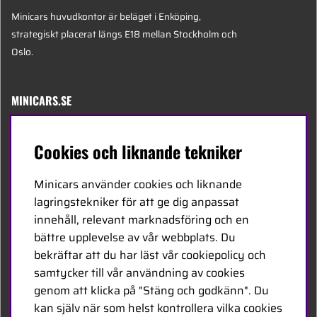
Minicars huvudkontor är beläget i Enköping,
strategiskt placerat längs E18 mellan Stockholm och
Oslo.
MINICARS.SE
Svenska
Cookies och liknande tekniker
Kontakta oss
Minicars använder cookies och liknande
Bli återförsäljare
lagringstekniker för att ge dig anpassat
innehåll, relevant marknadsföring och en
Bli leverantör
bättre upplevelse av vår webbplats. Du
Jobba hos oss
bekräftar att du har läst vår cookiepolicy och
samtycker till vår användning av cookies
FÖLJ OSS
genom att klicka på "Stäng och godkänn". Du
kan själv när som helst kontrollera vilka cookies
Facebook