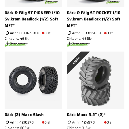
Däck & Fälg ST-PIONEER 1/10
Däck & Fälg ST-ROCKET 1/10
Sv.krom Beadlock (1/2) Soft
Sv.krom Beadlock (1/2) Soft
MFT*
MFT*
Artnr:
LT3312SBCH
0 st
Artnr:
LT3311SBCH
0 st
Cirkapris: 466kr
Cirkapris: 466kr
UTGÅTT
Däck (2) Maxx Slash
Däck Maxx 3.2" (2)*
Artnr:
4210270
0 st
Artnr:
424970
0 st
Cirkapris: 602kr
Cirkapris: 313kr