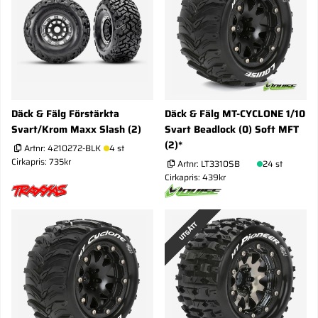
Däck & Fälg Förstärkta
Däck & Fälg MT-CYCLONE 1/10
Svart/Krom Maxx Slash (2)
Svart Beadlock (0) Soft MFT
(2)*
Artnr:
4210272-BLK
4 st
Cirkapris: 735kr
Artnr:
LT3310SB
24 st
Cirkapris: 439kr
UTGÅTT