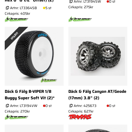
Hex 0" & 1/2" Offset) (2)
Artnr:
LT3194SW
0 st
Cirkapris: 275kr
Artnr:
LT3364SB
5 st
Cirkapris: 405kr
UTGÅTT
Däck & Fälg B-VIPER 1/8
Däck & Fälg Canyon AT/Geode
Buggy Super Soft Vit (2)*
(17mm) 3.8" (2)
Artnr:
LT3194VW
0 st
Artnr:
425673
0 st
Cirkapris: 270kr
Cirkapris: 627kr