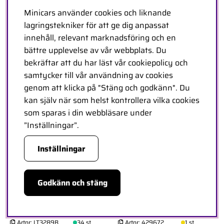
Minicars använder cookies och liknande
Däck & Fälg ST-UPHILL 3,8"
Däck & Fälg ST-UPHILL 3,8"
lagringstekniker för att ge dig anpassat
Sport MFT (Lös 17mm Hex 0"
Svart MFT 1/2-Offset (2)*
innehåll, relevant marknadsföring och en
& 1/2" Offset) (2)
Artnr:
LT3326BH
0 st
bättre upplevelse av vår webbplats. Du
Cirkapris: 620kr
Artnr:
LT3326X
8 st
bekräftar att du har läst vår cookiepolicy och
Cirkapris: 717kr
samtycker till vår användning av cookies
genom att klicka på "Stäng och godkänn". Du
kan själv när som helst kontrollera vilka cookies
som sparas i din webbläsare under
”Inställningar”.
Inställningar
Godkänn och stäng
Däck & Fälg ST-VIPER 1/8
Däck & Fälg Sledgehammer
Truck (Beadlock) Svart (2)*
3.8'' (17mm Hex) (2)
Artnr:
LT3289B
34 st
Artnr:
429672
1 st