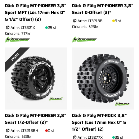
Däck & Fälg MT-PIONEER 3,8"
Däck & Fälg MT-PIONEER 3,8"
Sport MFT (Lös 17mm Hex 0"
Svart 0-Offset (2)*
& 1/2" Offset) (2)
Artnr:
LT3218B
9 st
Cirkapris: 523kr
Artnr:
LT3321X
25 st
Cirkapris: 717kr
UTGÅTT
Däck & Fälg MT-PIONEER 3,8"
Däck & Fälg MT-ROCK 3,8"
Svart 1/2-Offset (2)*
Sport (Lös 17mm Hex 0" &
1/2" Offset) (2)
Artnr:
LT3218BH
0 st
Cirkapris: 523kr
Artnr:
LT3277X
35 st