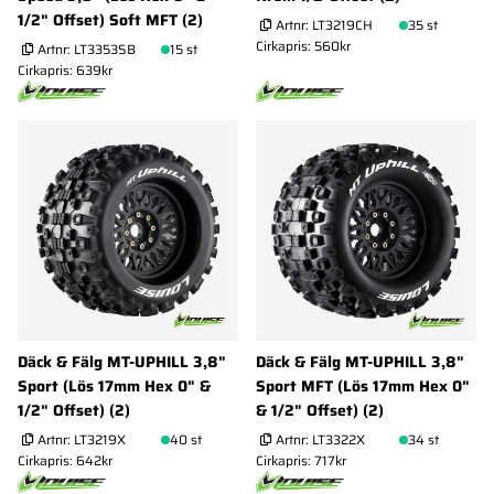
1/2" Offset) Soft MFT (2)
Artnr:
LT3219CH
35 st
Cirkapris: 560kr
Artnr:
LT3353SB
15 st
Cirkapris: 639kr
Däck & Fälg MT-UPHILL 3,8"
Däck & Fälg MT-UPHILL 3,8"
Sport (Lös 17mm Hex 0" &
Sport MFT (Lös 17mm Hex 0"
1/2" Offset) (2)
& 1/2" Offset) (2)
Artnr:
LT3219X
40 st
Artnr:
LT3322X
34 st
Cirkapris: 642kr
Cirkapris: 717kr