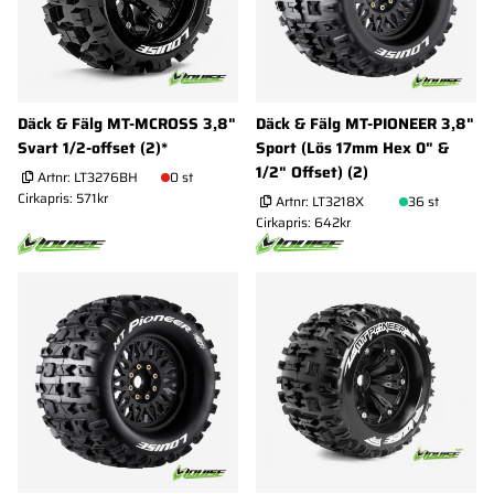
Däck & Fälg MT-MCROSS 3,8"
Däck & Fälg MT-PIONEER 3,8"
Svart 1/2-offset (2)*
Sport (Lös 17mm Hex 0" &
1/2" Offset) (2)
Artnr:
LT3276BH
0 st
Cirkapris: 571kr
Artnr:
LT3218X
36 st
Cirkapris: 642kr