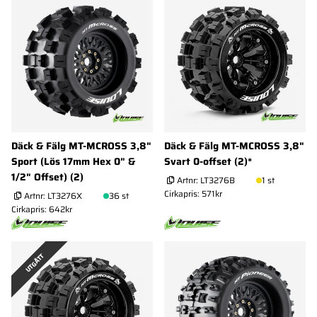
Däck & Fälg MT-MCROSS 3,8"
Däck & Fälg MT-MCROSS 3,8"
Sport (Lös 17mm Hex 0" &
Svart 0-offset (2)*
1/2" Offset) (2)
Artnr:
LT3276B
1 st
Cirkapris: 571kr
Artnr:
LT3276X
36 st
Cirkapris: 642kr
UTGÅTT