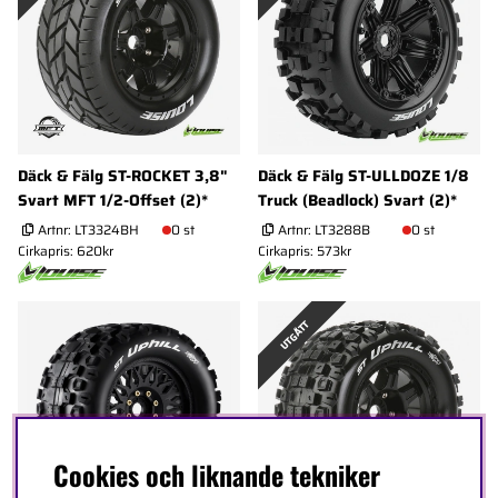
Däck & Fälg ST-ROCKET 3,8"
Däck & Fälg ST-ULLDOZE 1/8
Svart MFT 1/2-Offset (2)*
Truck (Beadlock) Svart (2)*
Artnr:
LT3324BH
0 st
Artnr:
LT3288B
0 st
Cirkapris: 620kr
Cirkapris: 573kr
UTGÅTT
Cookies och liknande tekniker