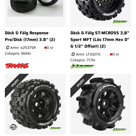
Däck & Fälg Response
Däck & Fälg ST-MCROSS 3,8"
Pro/Disk (17mm) 3.8" (2)
Sport MFT (Lös 17mm Hex 0"
& 1/2" Offset) (2)
Artnr:
425375R
0 st
Cirkapris: 566kr
Artnr:
LT3327X
0 st
Cirkapris: 717kr
UTGÅTT
UTGÅTT