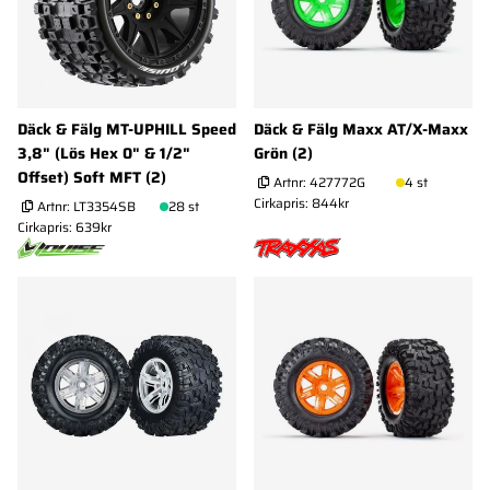
Däck & Fälg MT-UPHILL Speed
Däck & Fälg Maxx AT/X-Maxx
3,8" (Lös Hex 0" & 1/2"
Grön (2)
Offset) Soft MFT (2)
Artnr:
427772G
4 st
Cirkapris: 844kr
Artnr:
LT3354SB
28 st
Cirkapris: 639kr