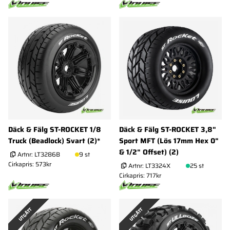
Däck & Fälg ST-ROCKET 1/8
Däck & Fälg ST-ROCKET 3,8"
Truck (Beadlock) Svart (2)*
Sport MFT (Lös 17mm Hex 0"
& 1/2" Offset) (2)
Artnr:
LT3286B
9 st
Cirkapris: 573kr
Artnr:
LT3324X
25 st
Cirkapris: 717kr
UTGÅTT
UTGÅTT