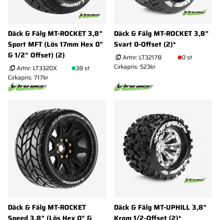
Däck & Fälg MT-ROCKET 3,8"
Däck & Fälg MT-ROCKET 3,8"
Sport MFT (Lös 17mm Hex 0"
Svart 0-Offset (2)*
& 1/2" Offset) (2)
Artnr:
LT3217B
0 st
Cirkapris: 523kr
Artnr:
LT3320X
38 st
Cirkapris: 717kr
Däck & Fälg MT-ROCKET
Däck & Fälg MT-UPHILL 3,8"
Speed 3,8" (Lös Hex 0" &
Krom 1/2-Offset (2)*