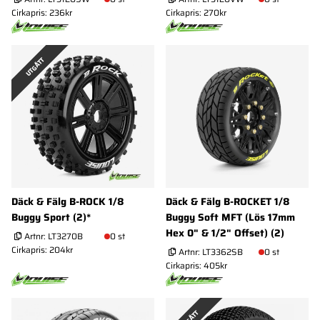
Cirkapris: 236kr
Cirkapris: 270kr
UTGÅTT
Däck & Fälg B-ROCK 1/8
Däck & Fälg B-ROCKET 1/8
Buggy Sport (2)*
Buggy Soft MFT (Lös 17mm
Hex 0" & 1/2" Offset) (2)
Artnr:
LT3270B
0 st
Cirkapris: 204kr
Artnr:
LT3362SB
0 st
Cirkapris: 405kr