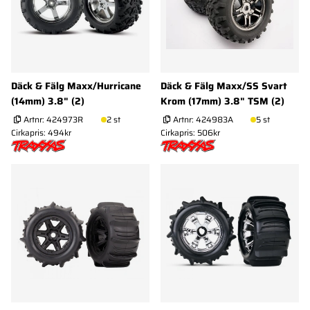
Däck & Fälg Maxx/Hurricane
Däck & Fälg Maxx/SS Svart
(14mm) 3.8" (2)
Krom (17mm) 3.8" TSM (2)
Artnr:
424973R
2 st
Artnr:
424983A
5 st
Cirkapris: 494kr
Cirkapris: 506kr