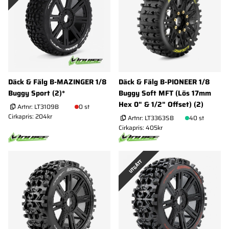
Däck & Fälg B-MAZINGER 1/8
Däck & Fälg B-PIONEER 1/8
Buggy Sport (2)*
Buggy Soft MFT (Lös 17mm
Hex 0" & 1/2" Offset) (2)
Artnr:
LT3109B
0 st
Cirkapris: 204kr
Artnr:
LT3363SB
40 st
Cirkapris: 405kr
UTGÅTT