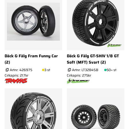
Däck & Fälg Fram Funny Car
Däck & Fälg GT-SHIV 1/8 GT
(2)
Soft (MFT) Svart (2)
Artnr:
426975
3 st
Artnr:
LT3284SB
50+ st
Cirkapris: 217kr
Cirkapris: 275kr