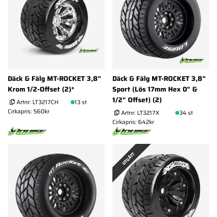
Däck & Fälg MT-ROCKET 3,8"
Däck & Fälg MT-ROCKET 3,8"
Krom 1/2-Offset (2)*
Sport (Lös 17mm Hex 0" &
1/2" Offset) (2)
Artnr:
LT3217CH
13 st
Cirkapris: 560kr
Artnr:
LT3217X
34 st
Cirkapris: 642kr
UTGÅTT