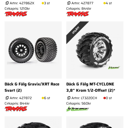
Artnr:
427862X
3 st
Artnr:
427877
4 st
Cirkapris: 1210kr
Cirkapris: 844kr
UTGÅTT
Däck & Fälg Gravix/XRT Race
Däck & Fälg MT-CYCLONE
Svart (2)
3,8" Krom 1/2-Offset (2)*
Artnr:
427872
6 st
Artnr:
LT3220CH
0 st
Cirkapris: 844kr
Cirkapris: 560kr