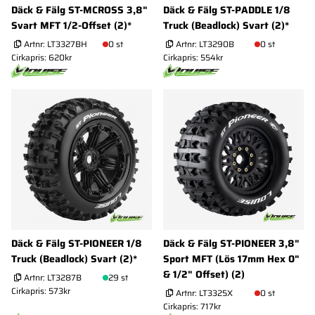
Däck & Fälg ST-MCROSS 3,8"
Däck & Fälg ST-PADDLE 1/8
Svart MFT 1/2-Offset (2)*
Truck (Beadlock) Svart (2)*
Artnr:
LT3327BH
0 st
Artnr:
LT3290B
0 st
Cirkapris: 620kr
Cirkapris: 554kr
Däck & Fälg ST-PIONEER 1/8
Däck & Fälg ST-PIONEER 3,8"
Truck (Beadlock) Svart (2)*
Sport MFT (Lös 17mm Hex 0"
& 1/2" Offset) (2)
Artnr:
LT3287B
29 st
Cirkapris: 573kr
Artnr:
LT3325X
0 st
Cirkapris: 717kr