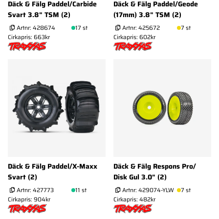
Däck & Fälg Paddel/Carbide
Däck & Fälg Paddel/Geode
Svart 3.8" TSM (2)
(17mm) 3.8" TSM (2)
Artnr:
428674
17 st
Artnr:
425672
7 st
Cirkapris: 663kr
Cirkapris: 602kr
Däck & Fälg Paddel/X-Maxx
Däck & Fälg Respons Pro/
Svart (2)
Disk Gul 3.0" (2)
Artnr:
427773
11 st
Artnr:
429074-YLW
7 st
Cirkapris: 904kr
Cirkapris: 482kr