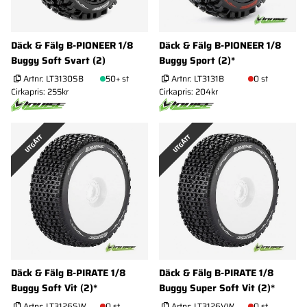
Däck & Fälg B-PIONEER 1/8
Däck & Fälg B-PIONEER 1/8
Buggy Soft Svart (2)
Buggy Sport (2)*
Artnr:
LT3130SB
50+ st
Artnr:
LT3131B
0 st
Cirkapris: 255kr
Cirkapris: 204kr
UTGÅTT
UTGÅTT
Däck & Fälg B-PIRATE 1/8
Däck & Fälg B-PIRATE 1/8
Buggy Soft Vit (2)*
Buggy Super Soft Vit (2)*
Artnr:
LT3126SW
0 st
Artnr:
LT3126VW
0 st