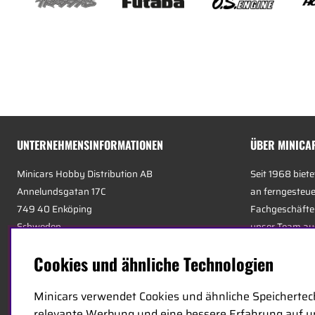
UNTERNEHMENSINFORMATIONEN
ÜBER MINICA
Minicars Hobby Distribution AB
Seit 1968 biete
Annelundsgatan 17C
an ferngesteue
749 40 Enköping
Fachgeschäfte 
Schweden
unser Team aus
unterschiedlich
Cookies und ähnliche Technologien
Unternehmensnummer:
556511-4302
sachkundigsten
E-mail:
germany@minicars.se
auf Hobby, Serv
Minicars verwendet Cookies und ähnliche Speichertech
Telefonnummer:
+46-171-14 30 00
haben.
relevante Werbung und eine bessere Erfahrung auf un