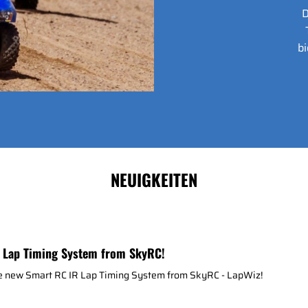
D
bi
NEUIGKEITEN
 Lap Timing System from SkyRC!
he new Smart RC IR Lap Timing System from SkyRC - LapWiz!