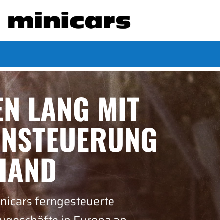
EN LANG MIT
RNSTEUERUNG
 HAND
inicars ferngesteuerte
ygeschäfte in Europa an.