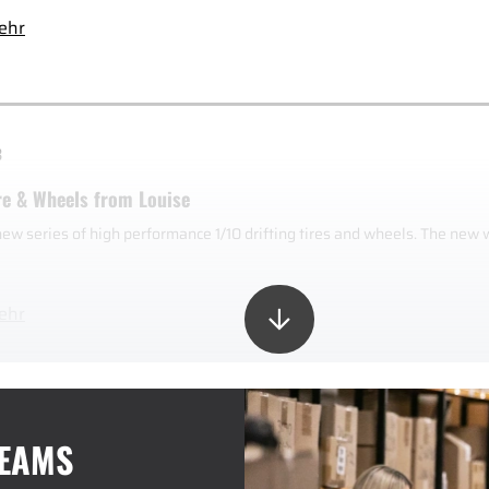
ehr
3
re & Wheels from Louise
new series of high performance 1/10 drifting tires and wheels. The new
ehr
TEAMS