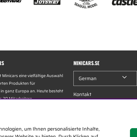
RS
MINICARS.SE
t Minicars eine vielfältige Auswahl
German
rten Produkten für
in ganz Europa an. Heute besteht
Kontakt
 20 Mitarbeitern
Händleranfragen
en Alters, darunter einige der
 Experten der Branche, die sich
Karriere bei Minicars
ice und Logistik spezialisiert
nologien, um Ihnen personalisierte Inhalte,
serer Website zu bieten. Durch Klicken auf