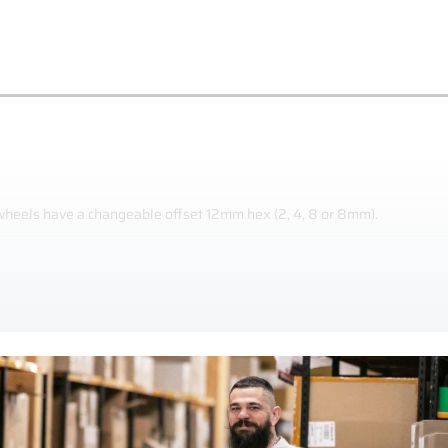
 wheels have a changeable offset 12mm hex (2, 4, 8 or 8mm).