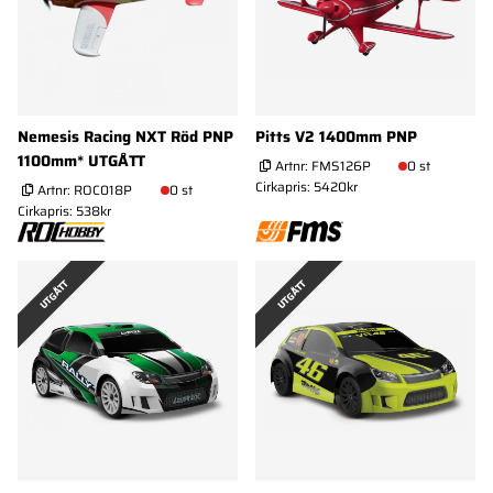
Nemesis Racing NXT Röd PNP
Pitts V2 1400mm PNP
1100mm* UTGÅTT
Artnr:
FMS126P
0 st
Cirkapris: 5420kr
Artnr:
ROC018P
0 st
Cirkapris: 538kr
UTGÅTT
UTGÅTT