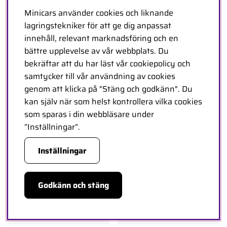
Minicars använder cookies och liknande
lagringstekniker för att ge dig anpassat
innehåll, relevant marknadsföring och en
bättre upplevelse av vår webbplats. Du
Slash 2WD 1/10 RTR TQ OBA
Slash 2WD 1/10 RTR TQ
bekräftar att du har läst vår cookiepolicy och
Blå med Batteri/Laddare *
Orange BL-2S*
samtycker till vår användning av cookies
UTGÅTT
Artnr:
TRX58134-4-ORNG
0 st
genom att klicka på "Stäng och godkänn". Du
Cirkapris: 3566kr
Artnr:
TRX58034-2-BLU
0 st
kan själv när som helst kontrollera vilka cookies
Cirkapris: 4019kr
som sparas i din webbläsare under
”Inställningar”.
UTGÅTT
UTGÅTT
Inställningar
Godkänn och stäng