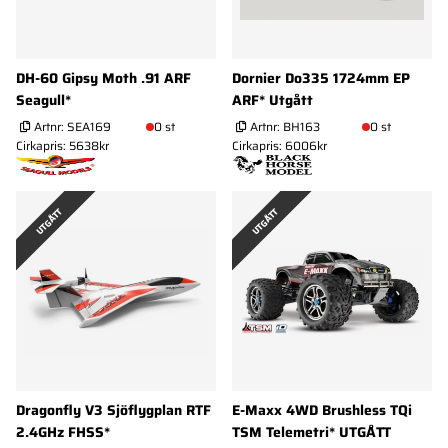
DH-60 Gipsy Moth .91 ARF
Dornier Do335 1724mm EP
Seagull*
ARF* Utgått
Artnr:
SEA169
0 st
Artnr:
BH163
0 st
Cirkapris: 5638kr
Cirkapris: 6006kr
UTGÅTT
UTGÅTT
Dragonfly V3 Sjöflygplan RTF
E-Maxx 4WD Brushless TQi
2.4GHz FHSS*
TSM Telemetri* UTGÅTT