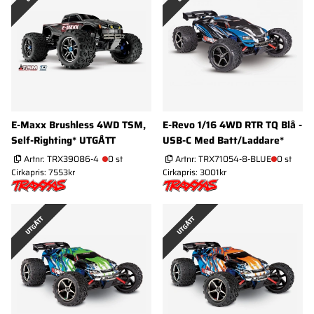
E-Maxx Brushless 4WD TSM,
E-Revo 1/16 4WD RTR TQ Blå -
Self-Righting* UTGÅTT
USB-C Med Batt/Laddare*
Artnr:
TRX39086-4
0 st
Artnr:
TRX71054-8-BLUE
0 st
Cirkapris: 7553kr
Cirkapris: 3001kr
UTGÅTT
UTGÅTT