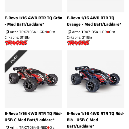
E-Revo 1/16 4WD RTR TQ Grön
E-Revo 1/16 4WD RTR TQ
- Med Batt/Laddare*
Orange - Med Batt/Laddare*
Artnr:
TRX71054-1-GRN
0 st
Artnr:
TRX71054-1-OR
0 st
Cirkapris: 3118kr
Cirkapris: 3118kr
UTGÅTT
E-Revo 1/16 4WD RTR TQ Röd-
E-Revo 1/16 4WD RTR TQ Röd-
USB-C Med Batt/Laddare*
Blå - USB-C Med
Batt/Laddare*
Artnr:
TRX71054-8-RED
0 st