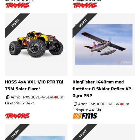
UTGÅTT
UTGÅTT
HOSS 4x4 VXL 1/10 RTR TQi
KingFisher 1440mm med
TSM Solar Flare*
flottörer & Skidor Reflex V2-
Gyro PNP
Artnr:
TRX90076-4-SLRF
0 st
Cirkapris: 6184kr
Artnr:
FMS103PF-REFV2
0 st
Cirkapris: 4416kr
UTGÅTT
UTGÅTT