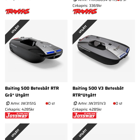
Cirkapris: 3369kr
UTGÅTT
UTGÅTT
Baiting 500 Betesbåt RTR
Baiting 500 V3 Betesbåt
Grå* Utgått
RTR*Utgått
Artnr:
JW3151G
0 st
Artnr:
JW3151V3
0 st
Cirkapris: 4285kr
Cirkapris: 4285kr
UTGÅTT
UTGÅTT