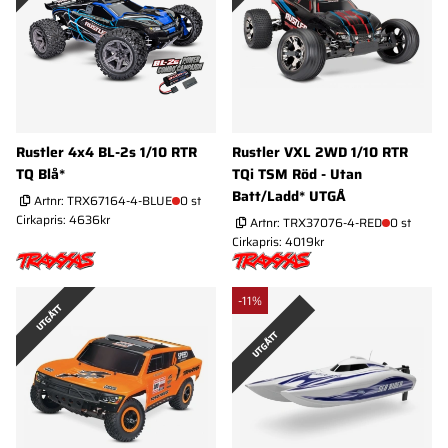
Rustler 4x4 BL-2s 1/10 RTR
Rustler VXL 2WD 1/10 RTR
TQ Blå*
TQi TSM Röd - Utan
Batt/Ladd* UTGÅ
Artnr:
TRX67164-4-BLUE
0 st
Cirkapris: 4636kr
Artnr:
TRX37076-4-RED
0 st
Cirkapris: 4019kr
-11%
UTGÅTT
UTGÅTT