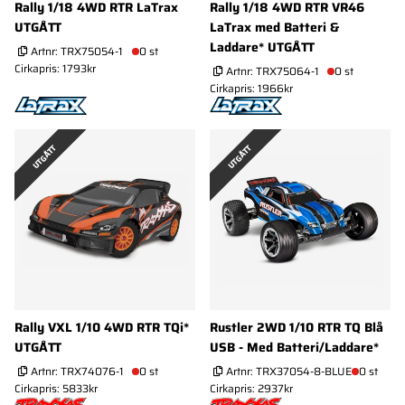
Rally 1/18 4WD RTR LaTrax
Rally 1/18 4WD RTR VR46
UTGÅTT
LaTrax med Batteri &
Laddare* UTGÅTT
Artnr:
TRX75054-1
0 st
Cirkapris: 1793kr
Artnr:
TRX75064-1
0 st
Cirkapris: 1966kr
UTGÅTT
UTGÅTT
Rally VXL 1/10 4WD RTR TQi*
Rustler 2WD 1/10 RTR TQ Blå
UTGÅTT
USB - Med Batteri/Laddare*
Artnr:
TRX74076-1
0 st
Artnr:
TRX37054-8-BLUE
0 st
Cirkapris: 5833kr
Cirkapris: 2937kr