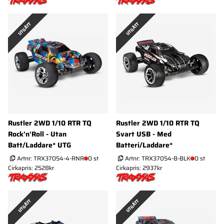
UTGÅTT
UTGÅTT
Rustler 2WD 1/10 RTR TQ
Rustler 2WD 1/10 RTR TQ
Rock'n'Roll - Utan
Svart USB - Med
Batt/Laddare* UTG
Batteri/Laddare*
Artnr:
TRX37054-4-RNR
0 st
Artnr:
TRX37054-8-BLK
0 st
Cirkapris: 2528kr
Cirkapris: 2937kr
UTGÅTT
UTGÅTT