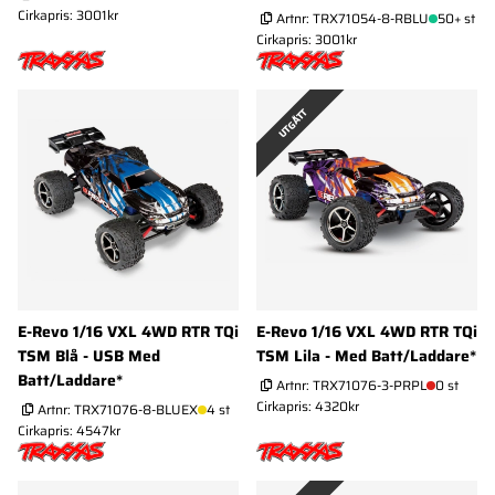
Cirkapris: 3001kr
Artnr:
TRX71054-8-RBLU
50+ st
Cirkapris: 3001kr
UTGÅTT
E-Revo 1/16 VXL 4WD RTR TQi
E-Revo 1/16 VXL 4WD RTR TQi
TSM Blå - USB Med
TSM Lila - Med Batt/Laddare*
Batt/Laddare*
Artnr:
TRX71076-3-PRPL
0 st
Cirkapris: 4320kr
Artnr:
TRX71076-8-BLUEX
4 st
Cirkapris: 4547kr