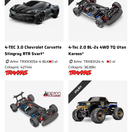
4-TEC 3.0 Chevrolet Corvette
4-Tec 2.0 BL-2s 4WD TQ Utan
Stingray RTR Svart*
Kaross*
Artnr:
TRX93054-4-BLK
0 st
Artnr:
TRX83124-4
0 st
Cirkapris: 4274kr
Cirkapris: 3638kr
UTGÅTT