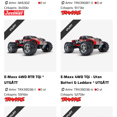
Artnr:
JW6302
0 st
Artnr:
TRX39087-3
0 st
Cirkapris: 3400kr
Cirkapris: 9173kr
UTGÅTT
UTGÅTT
E-Maxx 4WD RTR TQi *
E-Maxx 4WD TQi - Utan
UTGÅTT
Batteri & Laddare * UTGÅTT
Artnr:
TRX39036-1
0 st
Artnr:
TRX39036-4
0 st
Cirkapris: 5916kr
Cirkapris: 5270kr
UTGÅTT
UTGÅTT