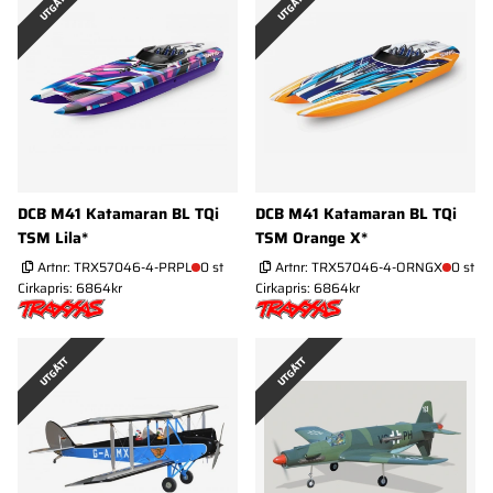
UTGÅTT
UTGÅTT
DCB M41 Katamaran BL TQi
DCB M41 Katamaran BL TQi
TSM Lila*
TSM Orange X*
Artnr:
TRX57046-4-PRPL
0 st
Artnr:
TRX57046-4-ORNGX
0 st
Cirkapris: 6864kr
Cirkapris: 6864kr
UTGÅTT
UTGÅTT