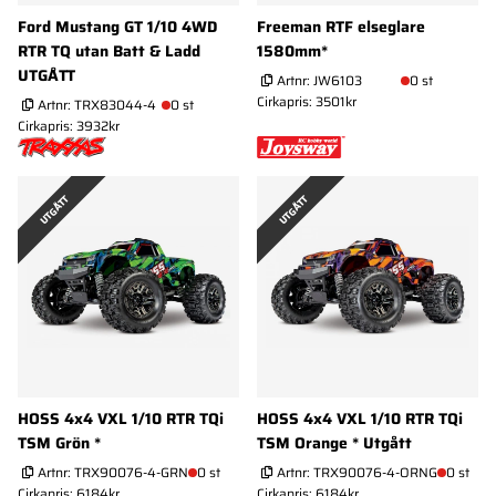
Ford Mustang GT 1/10 4WD
Freeman RTF elseglare
RTR TQ utan Batt & Ladd
1580mm*
UTGÅTT
Artnr:
JW6103
0 st
Cirkapris: 3501kr
Artnr:
TRX83044-4
0 st
Cirkapris: 3932kr
UTGÅTT
UTGÅTT
HOSS 4x4 VXL 1/10 RTR TQi
HOSS 4x4 VXL 1/10 RTR TQi
TSM Grön *
TSM Orange * Utgått
Artnr:
TRX90076-4-GRN
0 st
Artnr:
TRX90076-4-ORNG
0 st
Cirkapris: 6184kr
Cirkapris: 6184kr