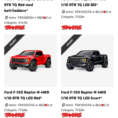
RTR TQ Röd med
1/10 RTR TQ LED Blå*
batt/laddare*
Artnr:
TRX101076-4-BLUE
0 st
Cirkapris: 7132kr
Artnr:
TRX58094-1-RED
0 st
Cirkapris: 4141kr
UTGÅTT
UTGÅTT
Ford F-150 Raptor-R 4WD
Ford F-150 Raptor-R 4WD
1/10 RTR TQ LED Röd*
1/10 RTR TQ LED Svart*
Artnr:
TRX101076-4-RED
0 st
Artnr:
TRX101076-4-BLK
0 st
Cirkapris: 7132kr
Cirkapris: 7132kr