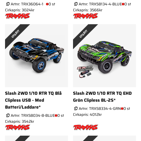
Artnr:
TRX36064-1
0 st
Artnr:
TRX58134-4-BLUE
0 st
Cirkapris: 3024kr
Cirkapris: 3566kr
UTGÅTT
UTGÅTT
Slash 2WD 1/10 RTR TQ Blå
Slash 2WD 1/10 RTR TQ EHD
Clipless USB - Med
Grön Clipless BL-2S*
Batteri/Laddare*
Artnr:
TRX58334-4-GRN
0 st
Cirkapris: 4012kr
Artnr:
TRX58034-8-BLUE
0 st
Cirkapris: 3542kr