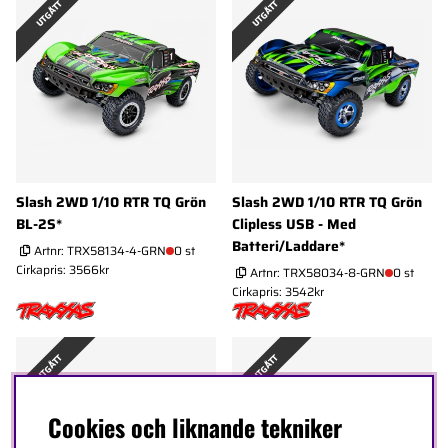
UTGÅTT
UTGÅTT
Slash 2WD 1/10 RTR TQ Grön
Slash 2WD 1/10 RTR TQ Grön
BL-2S*
Clipless USB - Med
Batteri/Laddare*
Artnr:
TRX58134-4-GRN
0 st
Cirkapris: 3566kr
Artnr:
TRX58034-8-GRN
0 st
Cirkapris: 3542kr
UTGÅTT
UTGÅTT
Cookies och liknande tekniker