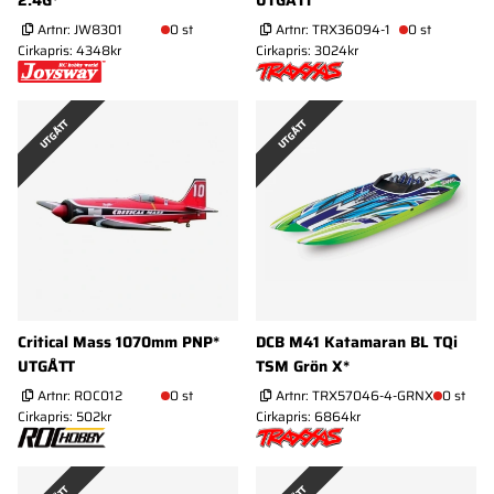
2.4G*
UTGÅTT
Artnr:
JW8301
0 st
Artnr:
TRX36094-1
0 st
Cirkapris: 4348kr
Cirkapris: 3024kr
UTGÅTT
UTGÅTT
Critical Mass 1070mm PNP*
DCB M41 Katamaran BL TQi
UTGÅTT
TSM Grön X*
Artnr:
ROC012
0 st
Artnr:
TRX57046-4-GRNX
0 st
Cirkapris: 502kr
Cirkapris: 6864kr