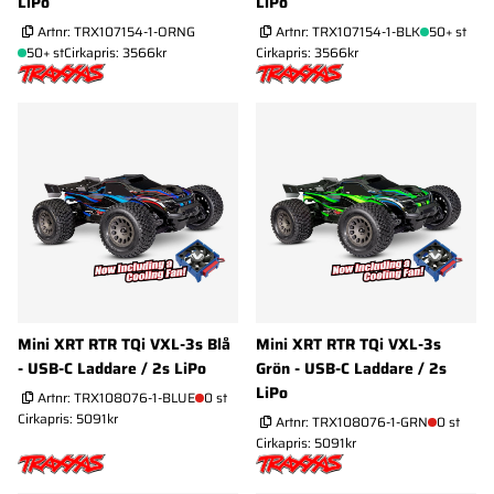
LiPo
LiPo
Artnr:
TRX107154-1-ORNG
Artnr:
TRX107154-1-BLK
50+ st
50+ st
Cirkapris: 3566kr
Cirkapris: 3566kr
Mini XRT RTR TQi VXL-3s Blå
Mini XRT RTR TQi VXL-3s
- USB-C Laddare / 2s LiPo
Grön - USB-C Laddare / 2s
LiPo
Artnr:
TRX108076-1-BLUE
0 st
Cirkapris: 5091kr
Artnr:
TRX108076-1-GRN
0 st
Cirkapris: 5091kr