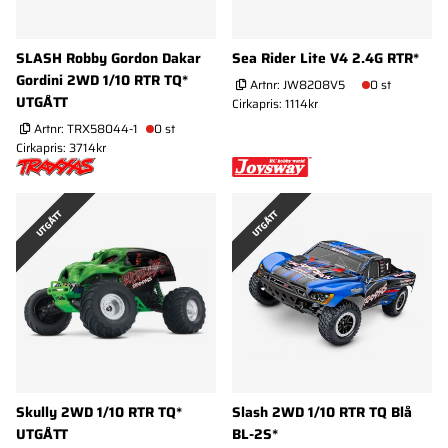
SLASH Robby Gordon Dakar
Sea Rider Lite V4 2.4G RTR*
Gordini 2WD 1/10 RTR TQ*
Artnr:
JW8208V5
0 st
UTGÅTT
Cirkapris: 1114kr
Artnr:
TRX58044-1
0 st
Cirkapris: 3714kr
UTGÅTT
UTGÅTT
Skully 2WD 1/10 RTR TQ*
Slash 2WD 1/10 RTR TQ Blå
UTGÅTT
BL-2S*