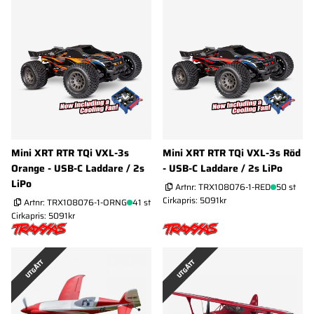
Mini XRT RTR TQi VXL-3s
Mini XRT RTR TQi VXL-3s Röd
Orange - USB-C Laddare / 2s
- USB-C Laddare / 2s LiPo
LiPo
Artnr:
TRX108076-1-RED
50 st
Cirkapris: 5091kr
Artnr:
TRX108076-1-ORNG
41 st
Cirkapris: 5091kr
UTGÅTT
UTGÅTT