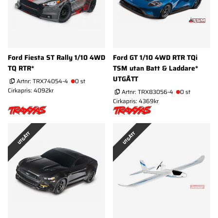
Ford Fiesta ST Rally 1/10 4WD
Ford GT 1/10 4WD RTR TQi
TQ RTR*
TSM utan Batt & Laddare*
UTGÅTT
Artnr:
TRX74054-4
0 st
Cirkapris: 4092kr
Artnr:
TRX83056-4
0 st
Cirkapris: 4369kr
UTGÅTT
UTGÅTT