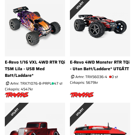
UTGÅTT
E-Revo 1/16 VXL 4WD RTR TQi
E-Revo 4WD Monster RTR TQi
TSM Lila - USB Med
- Utan Batt/Laddare* UTGÅTT
Batt/Laddare*
Artnr:
TRX56036-4
0 st
Cirkapris: 5679kr
Artnr:
TRX71076-8-PRPL
47 st
Cirkapris: 4547kr
UTGÅTT
UTGÅTT