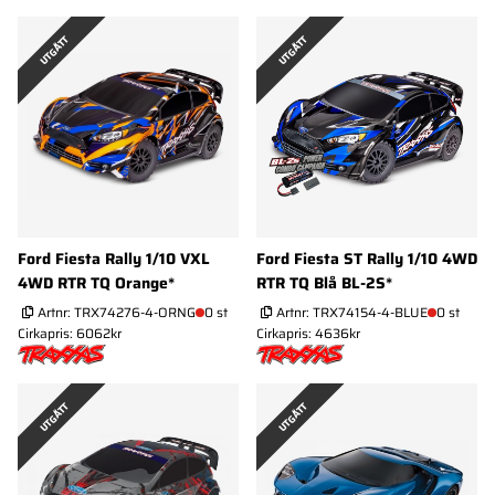
UTGÅTT
UTGÅTT
Ford Fiesta Rally 1/10 VXL
Ford Fiesta ST Rally 1/10 4WD
4WD RTR TQ Orange*
RTR TQ Blå BL-2S*
Artnr:
TRX74276-4-ORNG
0 st
Artnr:
TRX74154-4-BLUE
0 st
Cirkapris: 6062kr
Cirkapris: 4636kr
UTGÅTT
UTGÅTT