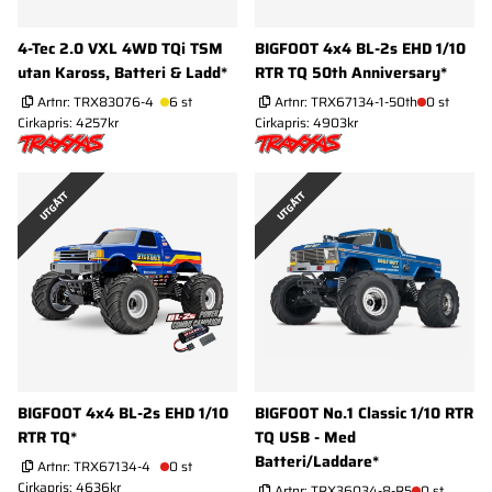
4-Tec 2.0 VXL 4WD TQi TSM
BIGFOOT 4x4 BL-2s EHD 1/10
utan Kaross, Batteri & Ladd*
RTR TQ 50th Anniversary*
Artnr:
TRX83076-4
6 st
Artnr:
TRX67134-1-50th
0 st
Cirkapris: 4257kr
Cirkapris: 4903kr
UTGÅTT
UTGÅTT
BIGFOOT 4x4 BL-2s EHD 1/10
BIGFOOT No.1 Classic 1/10 RTR
RTR TQ*
TQ USB - Med
Batteri/Laddare*
Artnr:
TRX67134-4
0 st
Cirkapris: 4636kr
Artnr:
TRX36034-8-R5
0 st