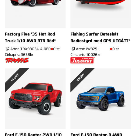
Factory Five '35 Hot Rod
Fishing Surfer Betesbåt
Truck 1/10 AWD RTR Röd*
Radiostyrd med GPS UTGÅTT*
Artnr:
TRX93034-4-RED
0 st
Artnr:
JW3251
0 st
Cirkapris: 3638kr
Cirkapris: 10026kr
UTGÅTT
UTGÅTT
Ford F-150 Raptor 2WD 1/10
Ford F-150 Raptor-R 4WD