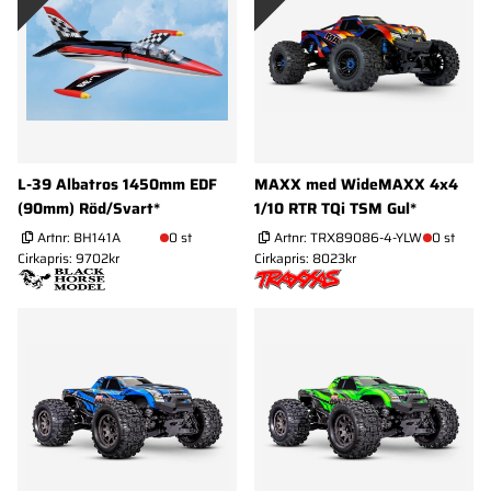
L-39 Albatros 1450mm EDF
MAXX med WideMAXX 4x4
(90mm) Röd/Svart*
1/10 RTR TQi TSM Gul*
Artnr:
BH141A
0 st
Artnr:
TRX89086-4-YLW
0 st
Cirkapris: 9702kr
Cirkapris: 8023kr