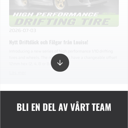
2026-07-03
Nytt Driftdäck och Fälgar från Louise!
Introducing a new series of high performance 1/10 drifting
tires and wheels. The new wheels have a changeable offset
12mm hex (2, 4, 8 or 8mm).
Läs mer
BLI EN DEL AV VÅRT TEAM