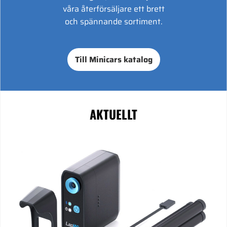
våra återförsäljare ett brett
och spännande sortiment.
Till Minicars katalog
AKTUELLT