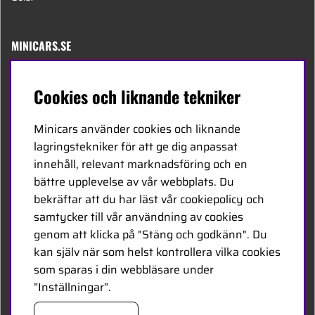
MINICARS.SE
Svenska
Cookies och liknande tekniker
Kontakta oss
Minicars använder cookies och liknande
Bli återförsäljare
lagringstekniker för att ge dig anpassat
innehåll, relevant marknadsföring och en
Bli leverantör
bättre upplevelse av vår webbplats. Du
Jobba hos oss
bekräftar att du har läst vår cookiepolicy och
samtycker till vår användning av cookies
FÖLJ OSS
genom att klicka på "Stäng och godkänn". Du
kan själv när som helst kontrollera vilka cookies
Facebook
som sparas i din webbläsare under
”Inställningar”.
HANDLA TRYGGT