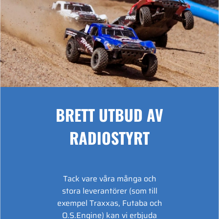
BRETT UTBUD AV
RADIOSTYRT
Tack vare våra många och
stora leverantörer (som till
exempel Traxxas, Futaba och
O.S.Engine) kan vi erbjuda