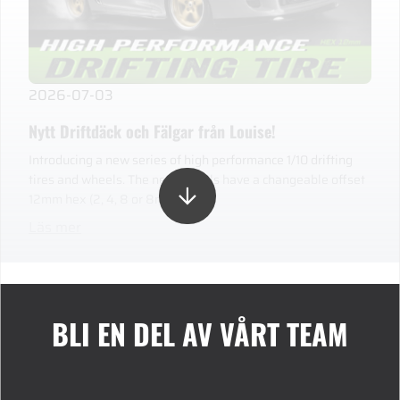
2026-07-03
Nytt Driftdäck och Fälgar från Louise!
Introducing a new series of high performance 1/10 drifting
tires and wheels. The new wheels have a changeable offset
12mm hex (2, 4, 8 or 8mm).
Läs mer
BLI EN DEL AV VÅRT TEAM