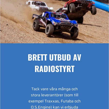
BRETT UTBUD AV
RADIOSTYRT
Tack vare våra många och
stora leverantörer (som till
exempel Traxxas, Futaba och
O.S.Engine) kan vi erbjuda