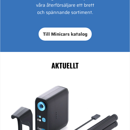
våra återförsäljare ett brett
och spännande sortiment.
Till Minicars katalog
AKTUELLT