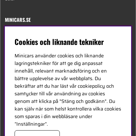
MINICARS.SE
Svenska
Cookies och liknande tekniker
Kontakta oss
Minicars använder cookies och liknande
Bli återförsäljare
lagringstekniker för att ge dig anpassat
innehåll, relevant marknadsföring och en
Bli leverantör
bättre upplevelse av vår webbplats. Du
Jobba hos oss
bekräftar att du har läst vår cookiepolicy och
samtycker till vår användning av cookies
FÖLJ OSS
genom att klicka på "Stäng och godkänn". Du
kan själv när som helst kontrollera vilka cookies
Facebook
som sparas i din webbläsare under
”Inställningar”.
HANDLA TRYGGT