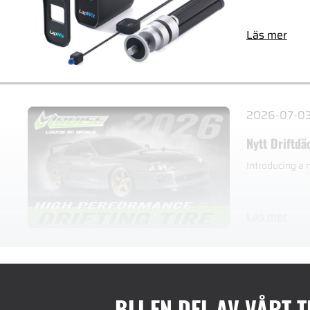
Läs mer
2026-07-0
Nytt Driftdä
Introducing a 
Läs mer
BLI EN DEL AV VÅRT 