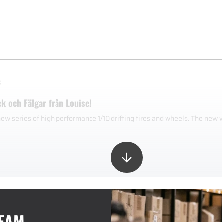
3
ck och Fälgar från Louise!
new series of high performance 1/10 drifting tires and wheels. The new
TEAM