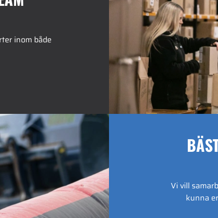
rter inom både
BÄS
Vi vill samar
kunna er