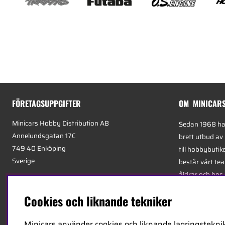
FÖRETAGSUPPGIFTER
OM MINICAR
Minicars Hobby Distribution AB
Sedan 1968 har
Annelundsgatan 17C
brett utbud av
749 40 Enköping
till hobbybutik
Sverige
består vårt tea
åldrar och hos
Org.nummer:
556511-4302
mest kunniga e
Cookies och liknande tekniker
E-mail:
info@minicars.se
specialiserade
Telefon:
+46-171-14 30 00
logistik.
Minicars använder cookies och liknande lagringsteknik