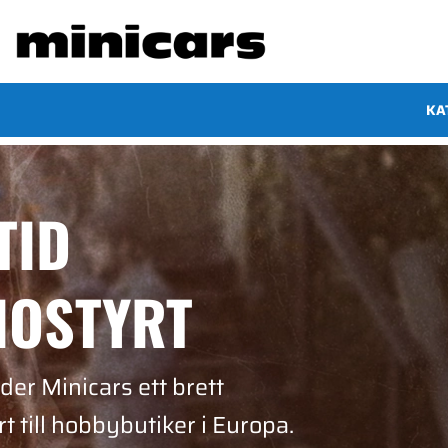
KA
TID
IOSTYRT
er Minicars ett brett
t till hobbybutiker i Europa.