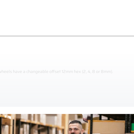
 wheels have a changeable offset 12mm hex (2, 4, 8 or 8mm).