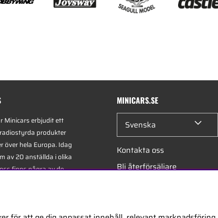
S
MINICARS.SE
 Minicars erbjudit ett
Svenska
 radiostyrda produkter
er över hela Europa. Idag
Kontakta oss
m av 20 anställda i olika
Bli återförsäljare
 oss finns några av de
xperterna i branschen -
Bli leverantör
 på hobby, service och
Jobba hos oss
er för att ge dig anpassat innehåll, relevant marknadsföring