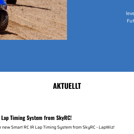
lev
Fut
AKTUELLT
 Lap Timing System from SkyRC!
he new Smart RC IR Lap Timing System from SkyRC - LapWiz!