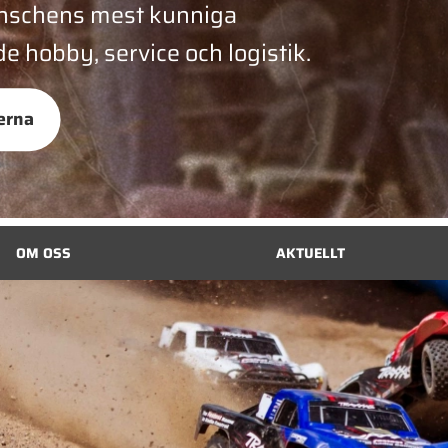
anschens mest kunniga
e hobby, service och logistik.
erna
OM OSS
AKTUELLT