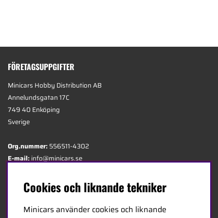
FÖRETAGSUPPGIFTER
Minicars Hobby Distribution AB
Annelundsgatan 17C
749 40 Enköping
Sverige
Org.nummer:
556511-4302
E-mail:
info@minicars.se
Telefon:
+46-171-14 30 00
Cookies och liknande tekniker
OM MINICARS
Minicars använder cookies och liknande
Sedan 1968 har Minicars erbjudit ett brett utbud av