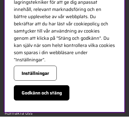
lagringstekniker för att ge dig anpassat
radiostyrda produkter till hobbybutiker över hela
innehåll, relevant marknadsföring och en
Europa. Idag består vårt team av 20 anställda i olika
bättre upplevelse av vår webbplats. Du
åldrar och hos oss finns några av de mest kunniga
bekräftar att du har läst vår cookiepolicy och
experterna i branschen - specialiserade på hobby,
samtycker till vår användning av cookies
service och logistik.
genom att klicka på "Stäng och godkänn". Du
kan själv när som helst kontrollera vilka cookies
Minicars huvudkontor är beläget i Enköping,
som sparas i din webbläsare under
strategiskt placerat längs E18 mellan Stockholm och
”Inställningar”.
Oslo.
Inställningar
MINICARS.SE
Godkänn och stäng
Svenska
Kontakta oss
Bli återförsäljare