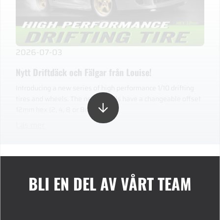
2026-07-03
Nytt Driftdäck och Fälgar från Louise!
Introducing a new series of high performance 1/10 drifting
tires and wheels. The new wheels have a changeable offset
12mm hex (2, 4, 8 or 8mm).
Läs mer
BLI EN DEL AV VÅRT TEAM