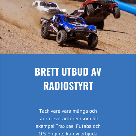
BRETT UTBUD AV
RADIOSTYRT
Tack vare våra många och
stora leverantörer (som till
exempel Traxxas, Futaba och
O.S.Engine) kan vi erbjuda