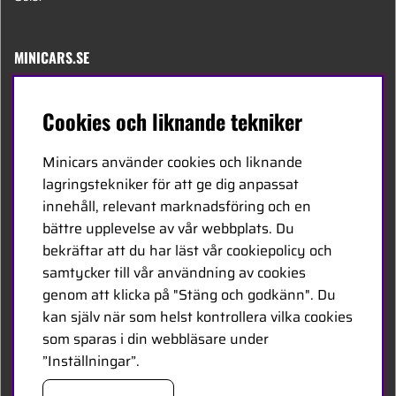
MINICARS.SE
Svenska
Cookies och liknande tekniker
Kontakta oss
Minicars använder cookies och liknande
Bli återförsäljare
lagringstekniker för att ge dig anpassat
innehåll, relevant marknadsföring och en
Bli leverantör
bättre upplevelse av vår webbplats. Du
Jobba hos oss
bekräftar att du har läst vår cookiepolicy och
samtycker till vår användning av cookies
FÖLJ OSS
genom att klicka på "Stäng och godkänn". Du
kan själv när som helst kontrollera vilka cookies
Facebook
som sparas i din webbläsare under
”Inställningar”.
HANDLA TRYGGT