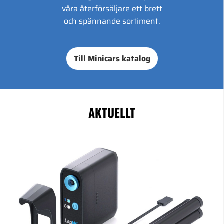
våra återförsäljare ett brett
och spännande sortiment.
Till Minicars katalog
AKTUELLT