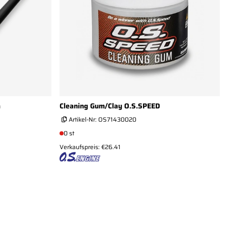
m
Cleaning Gum/Clay O.S.SPEED
Artikel-Nr:
OS71430020
0 st
Verkaufspreis: €26.41