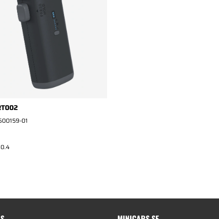
 RT002
600159-01
40.4
RS
MINICARS.SE