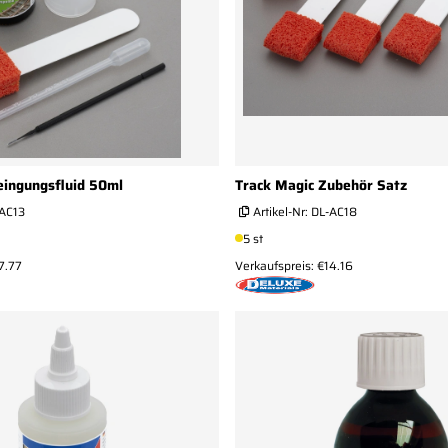
eingungsfluid 50ml
Track Magic Zubehör Satz
AC13
Artikel-Nr:
DL-AC18
5 st
7.77
Verkaufspreis: €14.16