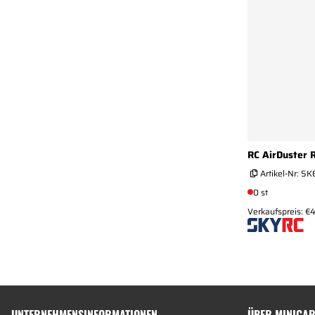
RC AirDuster
Artikel-Nr:
SK
0 st
Verkaufspreis: €
UNTERNEHMENSINFORMATIONEN
ÜBER MINICA