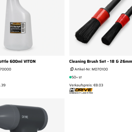
ottle 600ml VITON
Cleaning Brush Set - 18 & 26m
70000
Artikel-Nr:
MD70100
50+ st
6.39
Verkaufspreis: €8.03