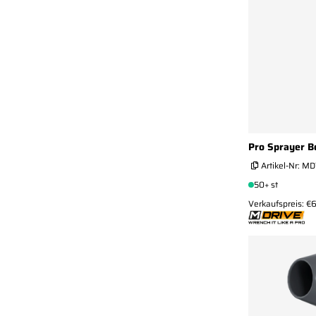
Pro Sprayer B
Artikel-Nr:
MD
50+ st
Verkaufspreis: €