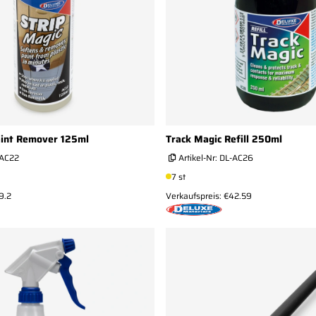
aint Remover 125ml
Track Magic Refill 250ml
-AC22
Artikel-Nr:
DL-AC26
7 st
9.2
Verkaufspreis: €42.59