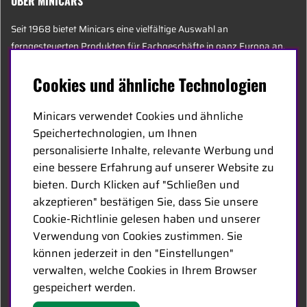
ÜBER MINICARS
Seit 1968 bietet Minicars eine vielfältige Auswahl an
ferngesteuerten Produkten für Fachgeschäfte in ganz Europa an.
Heute besteht unser Team aus 20 Mitarbeitern unterschiedlichen
Cookies und ähnliche Technologien
Alters, darunter einige der sachkundigsten Experten der Branche,
die sich auf Hobby, Service und Logistik spezialisiert haben.
Minicars verwendet Cookies und ähnliche
Speichertechnologien, um Ihnen
Der Hauptsitz von Minicars befindet sich in Enköping, strategisch
personalisierte Inhalte, relevante Werbung und
entlang der E18 zwischen Stockholm und Oslo gelegen.
eine bessere Erfahrung auf unserer Website zu
bieten. Durch Klicken auf "Schließen und
MINICARS.SE
akzeptieren" bestätigen Sie, dass Sie unsere
Cookie-Richtlinie gelesen haben und unserer
German
Verwendung von Cookies zustimmen. Sie
können jederzeit in den "Einstellungen"
Kontakt
verwalten, welche Cookies in Ihrem Browser
gespeichert werden.
Händleranfragen