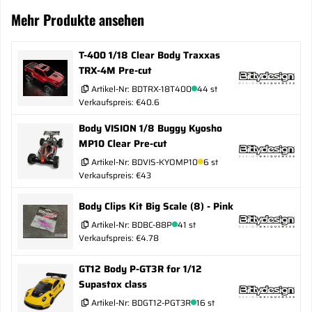
Mehr Produkte ansehen
T-400 1/18 Clear Body Traxxas
TRX-4M Pre-cut
Artikel-Nr:
BDTRX-18T400
44 st
Verkaufspreis: €40.6
Body VISION 1/8 Buggy Kyosho
MP10 Clear Pre-cut
Artikel-Nr:
BDVIS-KYOMP10
6 st
Verkaufspreis: €43
Body Clips Kit Big Scale (8) - Pink
Artikel-Nr:
BDBC-88P
41 st
Verkaufspreis: €4.78
GT12 Body P-GT3R for 1/12
Supastox class
Artikel-Nr:
BDGT12-PGT3R
16 st