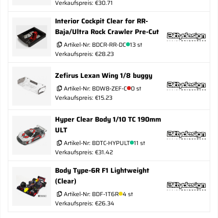
Verkaufspreis: €30.71
Interior Cockpit Clear for RR-
Baja/Ultra Rock Crawler Pre-Cut
Artikel-Nr:
BDCR-RR-DC
13 st
Verkaufspreis: €28.23
Zefirus Lexan Wing 1/8 buggy
Artikel-Nr:
BDW8-ZEF-C
0 st
Verkaufspreis: €15.23
Hyper Clear Body 1/10 TC 190mm
ULT
Artikel-Nr:
BDTC-HYPULT
11 st
Verkaufspreis: €31.42
Body Type-6R F1 Lightweight
(Clear)
Artikel-Nr:
BDF-1T6R
4 st
Verkaufspreis: €26.34