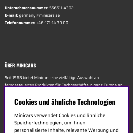
Unternehmensnummer:
556511-4302
E-mail:
germany@minicars.se
Telefonnummer:
+46-171-14 30 00
ÜBER MINICARS
Seit 1968 bietet Minicars eine vielfältige Auswahl an
ferngesteuerten Produkten für Fachgeschäfte in ganz Europa an.
Heute besteht unser Team aus 20 Mitarbeitern unterschiedlichen
Cookies und ähnliche Technologien
Alters, darunter einige der sachkundigsten Experten der Branche,
die sich auf Hobby, Service und Logistik spezialisiert haben.
Minicars verwendet Cookies und ähnliche
Speichertechnologien, um Ihnen
Der Hauptsitz von Minicars befindet sich in Enköping, strategisch
personalisierte Inhalte, relevante Werbung und
entlang der E18 zwischen Stockholm und Oslo gelegen.