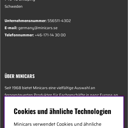
Schweden
Unternehmensnummer:
556511-4302
E-mail:
germany@minicars.se
Telefonnummer:
+46-171-14 30 00
ÜBER MINICARS
Seit 1968 bietet Minicars eine vielfältige Auswahl an
ferngesteuerten Produkten für Fachgeschäfte in ganz Europa an.
Heute besteht unser Team aus 20 Mitarbeitern unterschiedlichen
Cookies und ähnliche Technologien
Alters, darunter einige der sachkundigsten Experten der Branche,
die sich auf Hobby, Service und Logistik spezialisiert haben.
Minicars verwendet Cookies und ähnliche