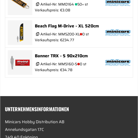
Artikel-Nr:
MM0164
50+ st
Verkaufspreis: €3.08
Beach Flag M-Drive - XL 520cm
Artikel-Nr:
MM5200-XL
0 st
Verkaufspreis: €234.77
Banner TRX - S 90x210cm
Artikel-Nr:
MM5160-S
0 st
Verkaufspreis: €34.78
UNTERNEHMENSINFORMATIONEN
Minicars Hobby Distribution AB
Annelundsgatan 17C
749 40 Enköping