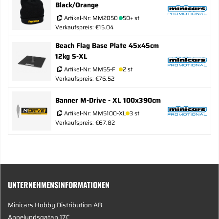
Black/Orange
Artikel-Nr:
MM2050
50+ st
Verkaufspreis: €15.04
Beach Flag Base Plate 45x45cm
12kg S-XL
Artikel-Nr:
MM55-F
2 st
Verkaufspreis: €76.52
Banner M-Drive - XL 100x390cm
Artikel-Nr:
MM5100-XL
3 st
Verkaufspreis: €67.82
UNTERNEHMENSINFORMATIONEN
Minicars Hobby Distribution AB
Annelundsgatan 17C