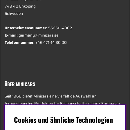
749 40 Enköping
Schweden
Unternehmensnummer:
556511-4302
E-mail:
germany@minicars.se
Telefonnummer:
+46-171-14 30 00
ÜBER MINICARS
Seit 1968 bietet Minicars eine vielfältige Auswahl an
ferngesteuerten Produkten für Fachgeschäfte in ganz Europa an.
Heute besteht unser Team aus 20 Mitarbeitern unterschiedlichen
Cookies und ähnliche Technologien
Alters, darunter einige der sachkundigsten Experten der Branche,
die sich auf Hobby, Service und Logistik spezialisiert haben.