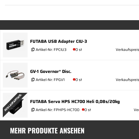
FUTABA USB Adapter CIU-3
Artikel-Nr:
FPCIU3
0 st
Verkaufspreis
GV-1 Governor* Disc.
Artikel-Nr:
FPGV1
0 st
Verkaufsprei
AUSLAUFARTIKEL
FUTABA Servo HPS HC700 Heli 0,08s/20kg
Artikel-Nr:
FPHPS-HC700
0 st
Ve
MEHR PRODUKTE ANSEHEN