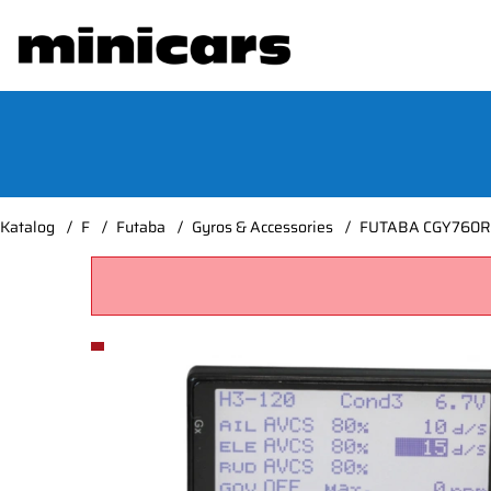
Katalog
F
Futaba
Gyros & Accessories
FUTABA CGY760R K
Produktbilder FUTABA CGY760R Kreiselempfänger