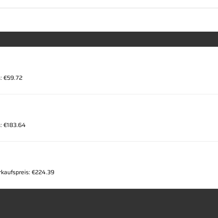
: €59.72
s: €183.64
rkaufspreis: €224.39