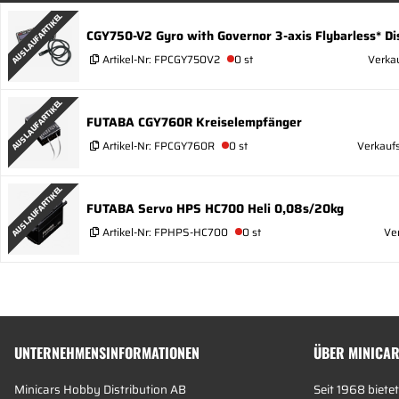
AUSLAUFARTIKEL
CGY750-V2 Gyro with Governor 3-axis Flybarless* Di
Artikel-Nr:
FPCGY750V2
0 st
Verka
AUSLAUFARTIKEL
FUTABA CGY760R Kreiselempfänger
Artikel-Nr:
FPCGY760R
0 st
Verkaufs
AUSLAUFARTIKEL
FUTABA Servo HPS HC700 Heli 0,08s/20kg
Artikel-Nr:
FPHPS-HC700
0 st
Ve
UNTERNEHMENSINFORMATIONEN
ÜBER MINICA
Minicars Hobby Distribution AB
Seit 1968 bietet