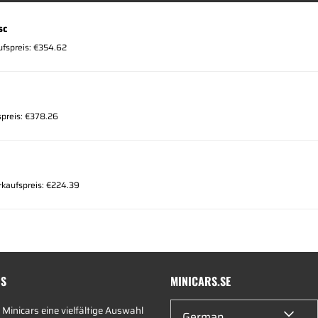
sc
ufspreis: €354.62
preis: €378.26
rkaufspreis: €224.39
RS
MINICARS.SE
 Minicars eine vielfältige Auswahl
German