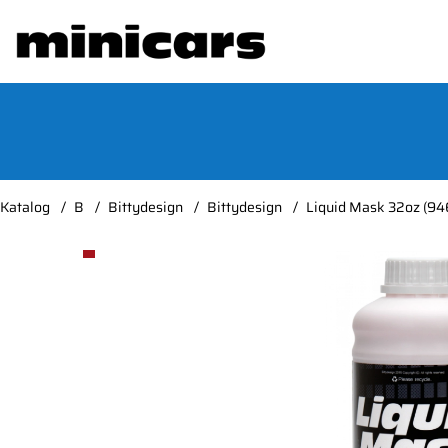
Katalog
B
Bittydesign
Bittydesign
Liquid Mask 32oz (94
Produktbilder Liquid Mask 32oz (946ml)