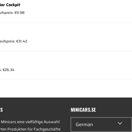
ior Cockpit
ufspreis: €9.98
aufspreis: €31.42
s: €26.34
RS
MINICARS.SE
 Minicars eine vielfältige Auswahl
German
rten Produkten für Fachgeschäfte