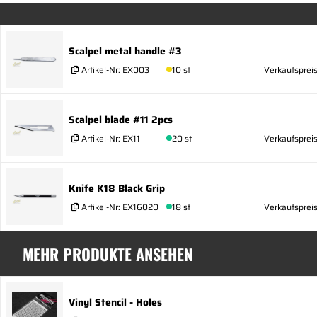
Scalpel metal handle #3
Artikel-Nr:
EX003
10 st
Verkaufspreis
Scalpel blade #11 2pcs
Artikel-Nr:
EX11
20 st
Verkaufspreis
Knife K18 Black Grip
Artikel-Nr:
EX16020
18 st
Verkaufsprei
MEHR PRODUKTE ANSEHEN
Vinyl Stencil - Holes