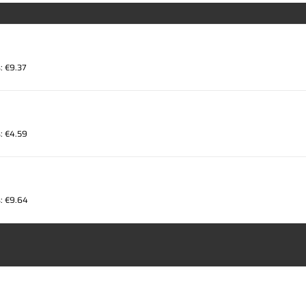
: €9.37
: €4.59
s: €9.64