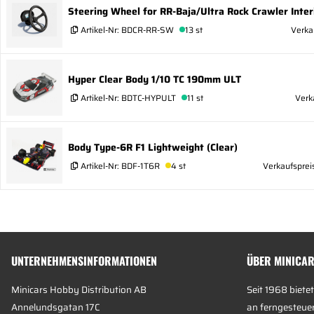
Steering Wheel for RR-Baja/Ultra Rock Crawler Inter
Artikel-Nr:
BDCR-RR-SW
13 st
Verka
Hyper Clear Body 1/10 TC 190mm ULT
Artikel-Nr:
BDTC-HYPULT
11 st
Verk
Body Type-6R F1 Lightweight (Clear)
Artikel-Nr:
BDF-1T6R
4 st
Verkaufsprei
UNTERNEHMENSINFORMATIONEN
ÜBER MINICA
Minicars Hobby Distribution AB
Seit 1968 bietet
Annelundsgatan 17C
an ferngesteue