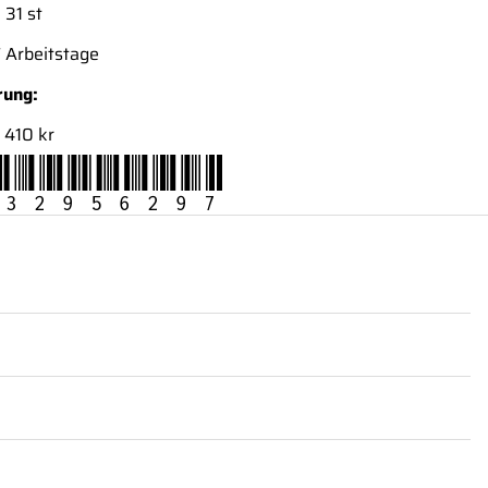
:
31 st
 Arbeitstage
rung:
410 kr
32956297