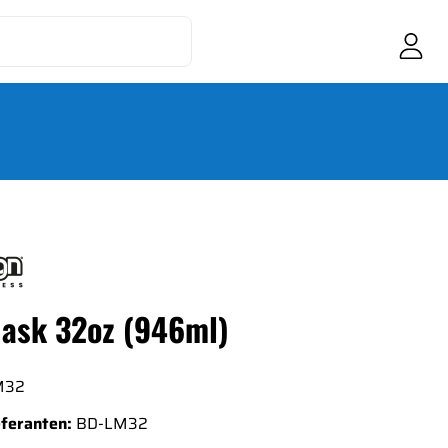
Mask 32oz (946ml)
M32
eferanten:
BD-LM32