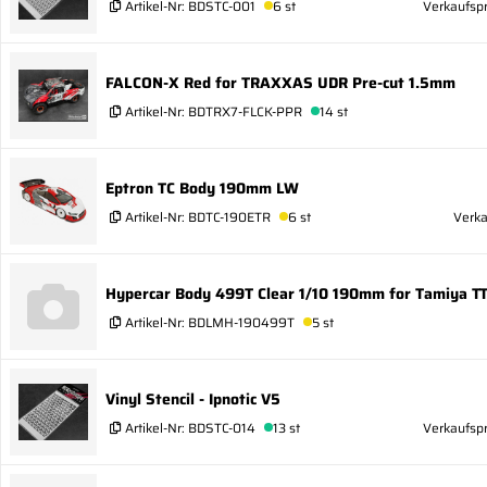
Artikel-Nr:
BDSTC-001
6 st
Verkaufspr
FALCON-X Red for TRAXXAS UDR Pre-cut 1.5mm
Artikel-Nr:
BDTRX7-FLCK-PPR
14 st
Eptron TC Body 190mm LW
Artikel-Nr:
BDTC-190ETR
6 st
Verka
Hypercar Body 499T Clear 1/10 190mm for Tamiya T
Artikel-Nr:
BDLMH-190499T
5 st
Vinyl Stencil - Ipnotic V5
Artikel-Nr:
BDSTC-014
13 st
Verkaufspr