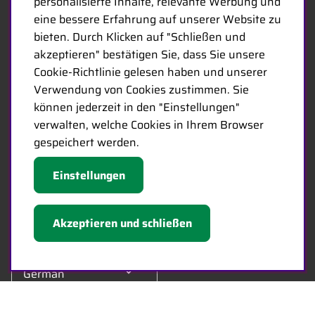
personalisierte Inhalte, relevante Werbung und
eine bessere Erfahrung auf unserer Website zu
bieten. Durch Klicken auf "Schließen und
ÜBER MINICARS
akzeptieren" bestätigen Sie, dass Sie unsere
Seit 1968 bietet Minicars eine vielfältige Auswahl an
Cookie-Richtlinie gelesen haben und unserer
ferngesteuerten Produkten für Fachgeschäfte in ganz Europa an.
Verwendung von Cookies zustimmen. Sie
Heute besteht unser Team aus 20 Mitarbeitern unterschiedlichen
können jederzeit in den "Einstellungen"
Alters, darunter einige der sachkundigsten Experten der Branche,
verwalten, welche Cookies in Ihrem Browser
die sich auf Hobby, Service und Logistik spezialisiert haben.
gespeichert werden.
Der Hauptsitz von Minicars befindet sich in Enköping, strategisch
Einstellungen
entlang der E18 zwischen Stockholm und Oslo gelegen.
Akzeptieren und schließen
MINICARS.SE
German
Kontakt