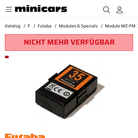
Katalog
F
Futaba
Modules & Specials
Module MZ-FM 
NICHT MEHR VERFÜGBAR
Produktbilder Module MZ-FM 35mHz 14MZ* SALE