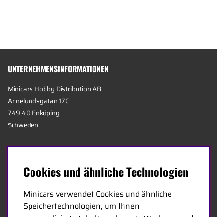
UNTERNEHMENSINFORMATIONEN
Minicars Hobby Distribution AB
Annelundsgatan 17C
749 40 Enköping
Schweden
Unternehmensnummer:
556511-4302
E-mail:
germany@minicars.se
Cookies und ähnliche Technologien
Telefonnummer:
+46-171-14 30 00
Minicars verwendet Cookies und ähnliche
Speichertechnologien, um Ihnen