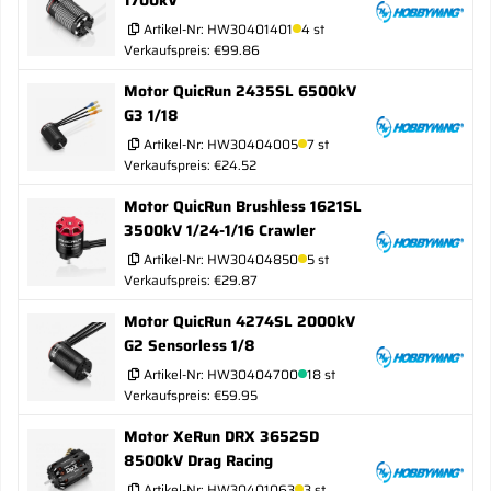
Artikel-Nr:
HW30401401
4 st
Verkaufspreis: €99.86
Motor QuicRun 2435SL 6500kV
G3 1/18
Artikel-Nr:
HW30404005
7 st
Verkaufspreis: €24.52
Motor QuicRun Brushless 1621SL
3500kV 1/24-1/16 Crawler
Artikel-Nr:
HW30404850
5 st
Verkaufspreis: €29.87
Motor QuicRun 4274SL 2000kV
G2 Sensorless 1/8
Artikel-Nr:
HW30404700
18 st
Verkaufspreis: €59.95
Motor XeRun DRX 3652SD
8500kV Drag Racing
Artikel-Nr:
HW30401063
3 st