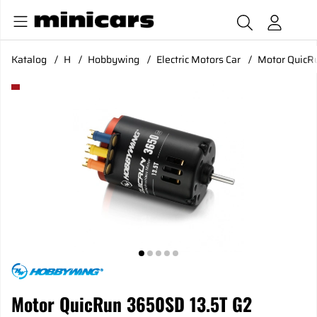
Katalog
H
Hobbywing
Electric Motors Car
Motor QuicR
Produktbilder Motor QuicRun 3650SD 13.5T G2
Motor QuicRun 3650SD 13.5T G2