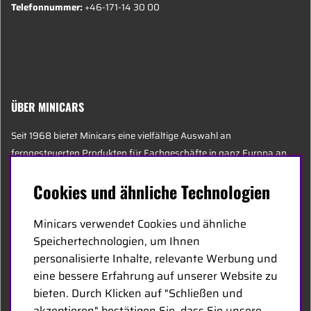
Telefonnummer:
+46-171-14 30 00
ÜBER MINICARS
Seit 1968 bietet Minicars eine vielfältige Auswahl an
ferngesteuerten Produkten für Fachgeschäfte in ganz Europa an.
Heute besteht unser Team aus 20 Mitarbeitern unterschiedlichen
Cookies und ähnliche Technologien
Alters, darunter einige der sachkundigsten Experten der Branche,
die sich auf Hobby, Service und Logistik spezialisiert haben.
Minicars verwendet Cookies und ähnliche
Speichertechnologien, um Ihnen
Der Hauptsitz von Minicars befindet sich in Enköping, strategisch
personalisierte Inhalte, relevante Werbung und
entlang der E18 zwischen Stockholm und Oslo gelegen.
eine bessere Erfahrung auf unserer Website zu
bieten. Durch Klicken auf "Schließen und
MINICARS.SE
akzeptieren" bestätigen Sie, dass Sie unsere