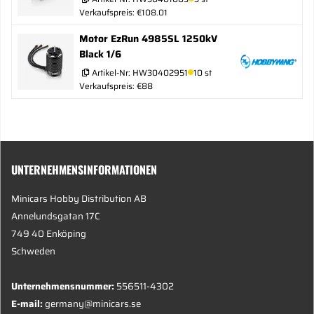
Verkaufspreis: €108.01
Motor EzRun 4985SL 1250kV
Black 1/6
Artikel-Nr:
HW30402951
10 st
Verkaufspreis: €88
UNTERNEHMENSINFORMATIONEN
Minicars Hobby Distribution AB
Annelundsgatan 17C
749 40 Enköping
Schweden
Unternehmensnummer:
556511-4302
E-mail:
germany@minicars.se