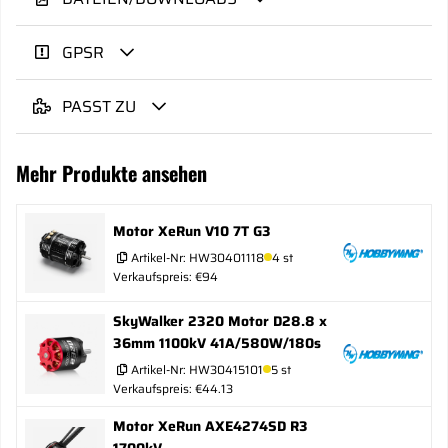
GPSR
PASST ZU
Mehr Produkte ansehen
Motor XeRun V10 7T G3
Artikel-Nr:
HW30401118
4 st
Verkaufspreis: €94
SkyWalker 2320 Motor D28.8 x
36mm 1100kV 41A/580W/180s
Artikel-Nr:
HW30415101
5 st
Verkaufspreis: €44.13
Motor XeRun AXE4274SD R3
1700kV