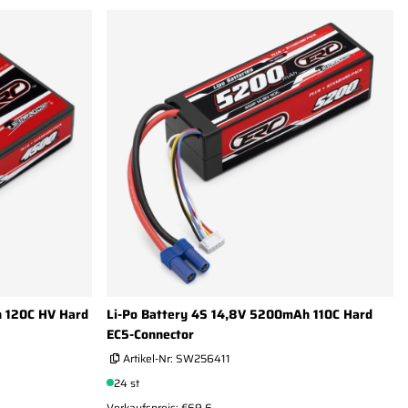
h 120C HV Hard
Li-Po Battery 4S 14,8V 5200mAh 110C Hard
EC5-Connector
Artikel-Nr:
SW256411
24 st
Verkaufspreis: €69.6