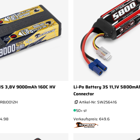
 1S 3,8V 9000mAh 160C HV
Li-Po Battery 3S 11,1V 5800mA
Connector
RBJ0012H
Artikel-Nr:
SW256416
50+ st
54.98
Verkaufspreis: €49.6