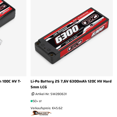
h 100C HV T-
Li-Po Battery 2S 7,6V 6300mAh 120C HV Hard
5mm LCG
Artikel-Nr:
SW280631
50+ st
Verkaufspreis: €45.62