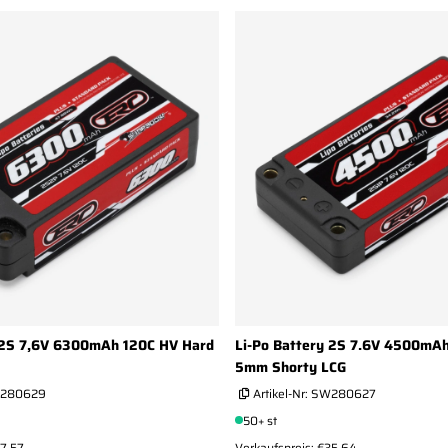
 2S 7,6V 6300mAh 120C HV Hard
Li-Po Battery 2S 7.6V 4500mA
5mm Shorty LCG
280629
Artikel-Nr:
SW280627
50+ st
57.57
Verkaufspreis: €35.64