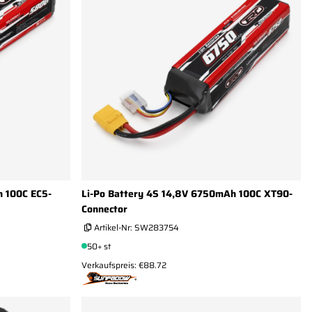
h 100C EC5-
Li-Po Battery 4S 14,8V 6750mAh 100C XT90-
Connector
Artikel-Nr:
SW283754
50+ st
Verkaufspreis: €88.72