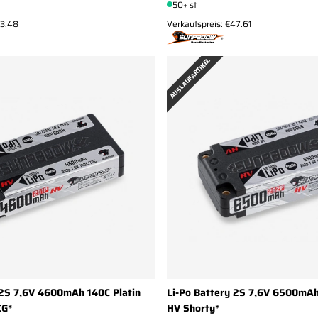
50+ st
73.48
Verkaufspreis: €47.61
AUSLAUFARTIKEL
 2S 7,6V 4600mAh 140C Platin
Li-Po Battery 2S 7,6V 6500mAh
CG*
HV Shorty*