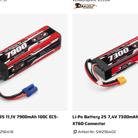
 3S 11,1V 7900mAh 100C EC5-
Li-Po Battery 2S 7,4V 7300mAh
XT60-Connector
256418
Artikel-Nr:
SW256402