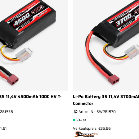
 3S 11,4V 4500mAh 100C HV T-
Li-Po Battery 3S 11,4V 3700mA
Connector
281536
Artikel-Nr:
SW281570
50+ st
1.61
Verkaufspreis: €35.66