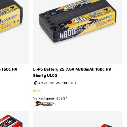
h 160C HV
Li-Po Battery 2S 7,6V 4800mAh 160C HV
Shorty ULCG
Artikel-Nr:
SWRBJ0011H
1 st
Verkaufspreis: €52.94