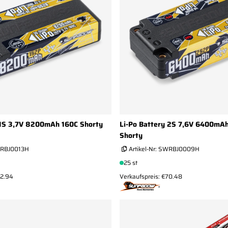
 1S 3,7V 8200mAh 160C Shorty
Li-Po Battery 2S 7,6V 6400mA
Shorty
RBJ0013H
Artikel-Nr:
SWRBJ0009H
25 st
52.94
Verkaufspreis: €70.48