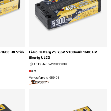
 160C HV Stick
Li-Po Battery 2S 7,6V 5300mAh 160C HV
Shorty ULCG
Artikel-Nr:
SWRBJ0010H
0 st
Verkaufspreis: €59.05