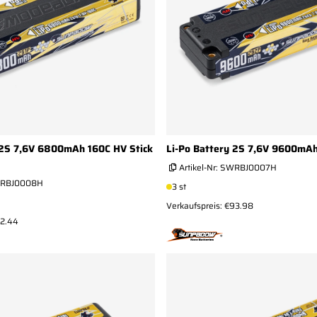
 2S 7,6V 6800mAh 160C HV Stick
Li-Po Battery 2S 7,6V 9600mAh
Artikel-Nr:
SWRBJ0007H
RBJ0008H
3 st
Verkaufspreis: €93.98
72.44