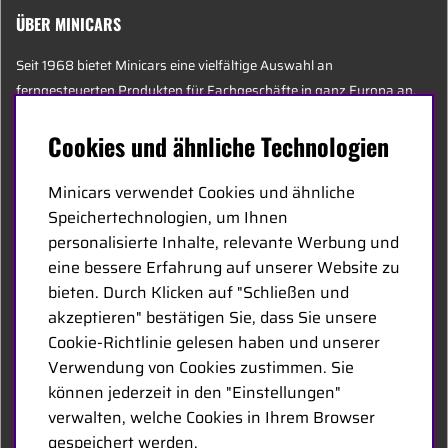
ÜBER MINICARS
Seit 1968 bietet Minicars eine vielfältige Auswahl an
ferngesteuerten Produkten für Fachgeschäfte in ganz Europa an.
Heute besteht unser Team aus 20 Mitarbeitern unterschiedlichen
Cookies und ähnliche Technologien
Alters, darunter einige der sachkundigsten Experten der Branche,
die sich auf Hobby, Service und Logistik spezialisiert haben.
Minicars verwendet Cookies und ähnliche
Speichertechnologien, um Ihnen
Der Hauptsitz von Minicars befindet sich in Enköping, strategisch
personalisierte Inhalte, relevante Werbung und
entlang der E18 zwischen Stockholm und Oslo gelegen.
eine bessere Erfahrung auf unserer Website zu
bieten. Durch Klicken auf "Schließen und
MINICARS.SE
akzeptieren" bestätigen Sie, dass Sie unsere
Cookie-Richtlinie gelesen haben und unserer
German
Verwendung von Cookies zustimmen. Sie
können jederzeit in den "Einstellungen"
Kontakt
verwalten, welche Cookies in Ihrem Browser
gespeichert werden.
Händleranfragen