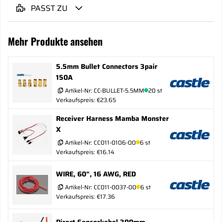
PASST ZU
Mehr Produkte ansehen
5.5mm Bullet Connectors 3pair
150A
Artikel-Nr:
CC-BULLET-5.5MM
20 st
Verkaufspreis: €23.65
Receiver Harness Mamba Monster
X
Artikel-Nr:
CC011-0106-00
6 st
Verkaufspreis: €16.14
WIRE, 60", 16 AWG, RED
Artikel-Nr:
CC011-0037-00
6 st
Verkaufspreis: €17.36
Direct Sensorkabel 300mm