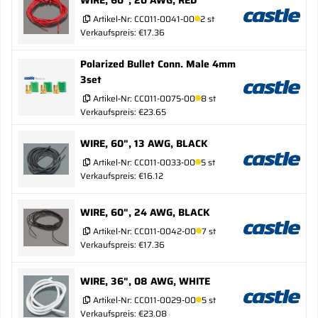
Artikel-Nr:
CC011-0041-00
2 st
Verkaufspreis: €17.36
Polarized Bullet Conn. Male 4mm
3set
Artikel-Nr:
CC011-0075-00
8 st
Verkaufspreis: €23.65
WIRE, 60", 13 AWG, BLACK
Artikel-Nr:
CC011-0033-00
5 st
Verkaufspreis: €16.12
WIRE, 60", 24 AWG, BLACK
Artikel-Nr:
CC011-0042-00
7 st
Verkaufspreis: €17.36
WIRE, 36", 08 AWG, WHITE
Artikel-Nr:
CC011-0029-00
5 st
Verkaufspreis: €23.08