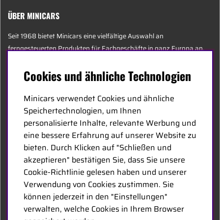
ÜBER MINICARS
Seit 1968 bietet Minicars eine vielfältige Auswahl an
ferngesteuerten Produkten für Fachgeschäfte in ganz Europa an.
Heute besteht unser Team aus 20 Mitarbeitern unterschiedlichen
Cookies und ähnliche Technologien
Alters, darunter einige der sachkundigsten Experten der Branche,
die sich auf Hobby, Service und Logistik spezialisiert haben.
Minicars verwendet Cookies und ähnliche
Speichertechnologien, um Ihnen
Der Hauptsitz von Minicars befindet sich in Enköping, strategisch
personalisierte Inhalte, relevante Werbung und
entlang der E18 zwischen Stockholm und Oslo gelegen.
eine bessere Erfahrung auf unserer Website zu
bieten. Durch Klicken auf "Schließen und
MINICARS.SE
akzeptieren" bestätigen Sie, dass Sie unsere
Cookie-Richtlinie gelesen haben und unserer
German
Verwendung von Cookies zustimmen. Sie
können jederzeit in den "Einstellungen"
Kontakt
verwalten, welche Cookies in Ihrem Browser