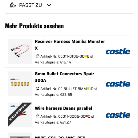
PASST ZU
Mehr Produkte ansehen
Receiver Harness Mamba Monster
X
Artikel-Nr:
CC011-0106-00
6 st
Verkaufspreis: €16.14
8mm Bullet Connectors 3pair
300A
Artikel-Nr:
CC-BULLET-8MM
10 st
Verkaufspreis: €23.65
AUSLAUFARTIKEL
Wire harness Deans parallel
Artikel-Nr:
CC011-0006-00
0 st
Verkaufspreis: €21.27
WIRE, 60", 20 AWG, RED