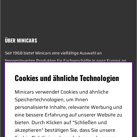
ÜBER MINICARS
Seit 1968 bietet Minicars eine vielfältige Auswahl an
ferngesteuerten Produkten für Fachgeschäfte in ganz Europa an.
Heute besteht unser Team aus 20 Mitarbeitern unterschiedlichen
Cookies und ähnliche Technologien
Alters, darunter einige der sachkundigsten Experten der Branche,
die sich auf Hobby, Service und Logistik spezialisiert haben.
Minicars verwendet Cookies und ähnliche
Speichertechnologien, um Ihnen
Der Hauptsitz von Minicars befindet sich in Enköping, strategisch
personalisierte Inhalte, relevante Werbung und
entlang der E18 zwischen Stockholm und Oslo gelegen.
eine bessere Erfahrung auf unserer Website zu
bieten. Durch Klicken auf "Schließen und
MINICARS.SE
akzeptieren" bestätigen Sie, dass Sie unsere