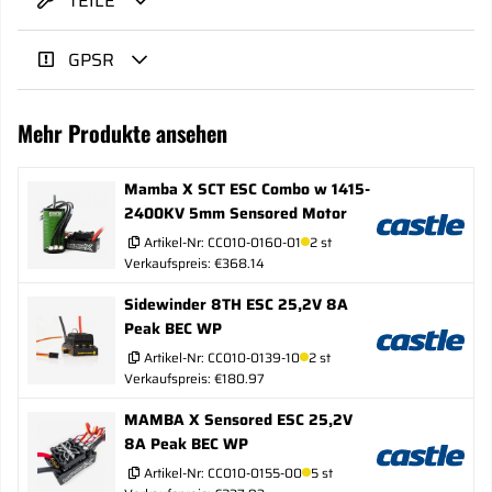
TEILE
GPSR
Mehr Produkte ansehen
Mamba X SCT ESC Combo w 1415-
2400KV 5mm Sensored Motor
Artikel-Nr:
CC010-0160-01
2 st
Verkaufspreis: €368.14
Sidewinder 8TH ESC 25,2V 8A
Peak BEC WP
Artikel-Nr:
CC010-0139-10
2 st
Verkaufspreis: €180.97
MAMBA X Sensored ESC 25,2V
8A Peak BEC WP
Artikel-Nr:
CC010-0155-00
5 st