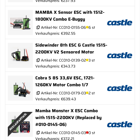
Verkaufspreis: €237.93
MAMBA X Sensor ESC with 1512-
1800KV Combo E-Buggy
Artikel-Nr:
CC010-0155-06
6 st
Verkaufspreis: €392.55
Sidewinder 8th ESC & Castle 1515-
2200KV V2 Sensored Motor
Artikel-Nr:
CC010-0139-02
3 st
Verkaufspreis: €343.73
Cobra 5 8S 33,6V ESC, 1721-
1260KV Motor Combo 1/7
Artikel-Nr:
CC010-0179-03
2 st
Verkaufspreis: €639.43
Mamba Monster X ESC Combo
AUSLAUFARTIKEL
with 1515-2200KV (Replaced by
#010-0145-06)
Artikel-Nr:
CC010-0145-03
0 st
Verkaufspreis: €372.21