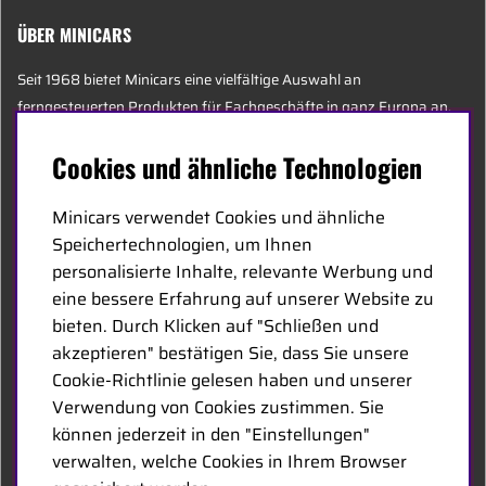
ÜBER MINICARS
Seit 1968 bietet Minicars eine vielfältige Auswahl an
ferngesteuerten Produkten für Fachgeschäfte in ganz Europa an.
Heute besteht unser Team aus 20 Mitarbeitern unterschiedlichen
Cookies und ähnliche Technologien
Alters, darunter einige der sachkundigsten Experten der Branche,
die sich auf Hobby, Service und Logistik spezialisiert haben.
Minicars verwendet Cookies und ähnliche
Speichertechnologien, um Ihnen
Der Hauptsitz von Minicars befindet sich in Enköping, strategisch
personalisierte Inhalte, relevante Werbung und
entlang der E18 zwischen Stockholm und Oslo gelegen.
eine bessere Erfahrung auf unserer Website zu
bieten. Durch Klicken auf "Schließen und
MINICARS.SE
akzeptieren" bestätigen Sie, dass Sie unsere
Cookie-Richtlinie gelesen haben und unserer
German
Verwendung von Cookies zustimmen. Sie
können jederzeit in den "Einstellungen"
Kontakt
verwalten, welche Cookies in Ihrem Browser