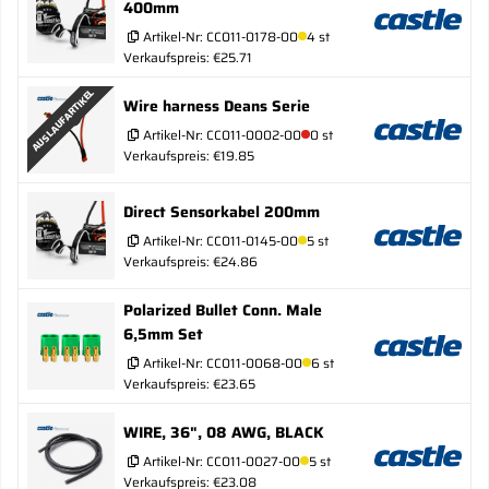
400mm
Artikel-Nr:
CC011-0178-00
4 st
Verkaufspreis: €25.71
AUSLAUFARTIKEL
Wire harness Deans Serie
Artikel-Nr:
CC011-0002-00
0 st
Verkaufspreis: €19.85
Direct Sensorkabel 200mm
Artikel-Nr:
CC011-0145-00
5 st
Verkaufspreis: €24.86
Polarized Bullet Conn. Male
6,5mm Set
Artikel-Nr:
CC011-0068-00
6 st
Verkaufspreis: €23.65
WIRE, 36", 08 AWG, BLACK
Artikel-Nr:
CC011-0027-00
5 st
Verkaufspreis: €23.08