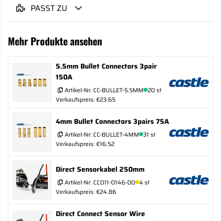
PASST ZU
Mehr Produkte ansehen
5.5mm Bullet Connectors 3pair
150A
Artikel-Nr:
CC-BULLET-5.5MM
20 st
Verkaufspreis: €23.65
4mm Bullet Connectors 3pairs 75A
Artikel-Nr:
CC-BULLET-4MM
31 st
Verkaufspreis: €16.52
Direct Sensorkabel 250mm
Artikel-Nr:
CC011-0146-00
4 st
Verkaufspreis: €24.86
Direct Connect Sensor Wire