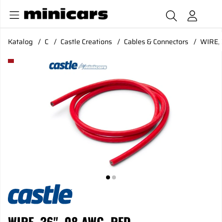
Katalog
C
Castle Creations
Cables & Connectors
WIRE, 
Produktbilder WIRE, 36", 08 AWG, RED
WIRE, 36", 08 AWG, RED