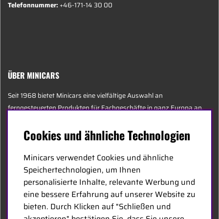
Telefonnummer:
+46-171-14 30 00
ÜBER MINICARS
Seit 1968 bietet Minicars eine vielfältige Auswahl an
ferngesteuerten Produkten für Fachgeschäfte in ganz Europa an.
Heute besteht unser Team aus 20 Mitarbeitern unterschiedlichen
Cookies und ähnliche Technologien
Alters, darunter einige der sachkundigsten Experten der Branche,
die sich auf Hobby, Service und Logistik spezialisiert haben.
Minicars verwendet Cookies und ähnliche
Speichertechnologien, um Ihnen
Der Hauptsitz von Minicars befindet sich in Enköping, strategisch
personalisierte Inhalte, relevante Werbung und
entlang der E18 zwischen Stockholm und Oslo gelegen.
eine bessere Erfahrung auf unserer Website zu
bieten. Durch Klicken auf "Schließen und
MINICARS.SE
akzeptieren" bestätigen Sie, dass Sie unsere