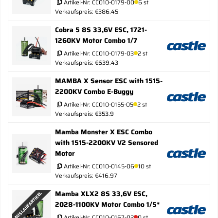
Artikel-Nr:
CC010-0179-00
6 st
Verkaufspreis: €386.45
Cobra 5 8S 33,6V ESC, 1721-
1260KV Motor Combo 1/7
Artikel-Nr:
CC010-0179-03
2 st
Verkaufspreis: €639.43
MAMBA X Sensor ESC with 1515-
2200KV Combo E-Buggy
Artikel-Nr:
CC010-0155-05
2 st
Verkaufspreis: €353.9
Mamba Monster X ESC Combo
with 1515-2200KV V2 Sensored
Motor
Artikel-Nr:
CC010-0145-06
10 st
Verkaufspreis: €416.97
Mamba XLX2 8S 33,6V ESC,
AUSLAUFARTIKEL
2028-1100KV Motor Combo 1/5*
Artikel-Nr:
CC010-0167-02
0 st