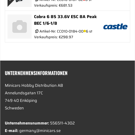
Verkaufspreis: €681.53
Cobra 6 8S 33.6V ESC 8A Peak
BEC 1/6-1/8
Artikel-Nr:
CC010-0184-00
6 st
Verkaufspreis: €298.97
UNTERNEHMENSINFORMATIONEN
Minicars Hobby Distribution AB
Annelundsgatan 17C
749 40 Enköping
Schweden
Unternehmensnummer:
556511-4302
E-mail:
germany@minicars.se