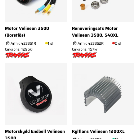
Motor Velineon 3500
Renoveringsats Motor
(Borstlös)
Velineon 3500, 540XL
Artnr:
423351R
1 st
Artnr:
423352R
0 st
Cirkapris: 1295kr
Cirkapris: 157kr
Motorskydd Endbell Velineon
Kylfläns Velineon 1200XL
3500