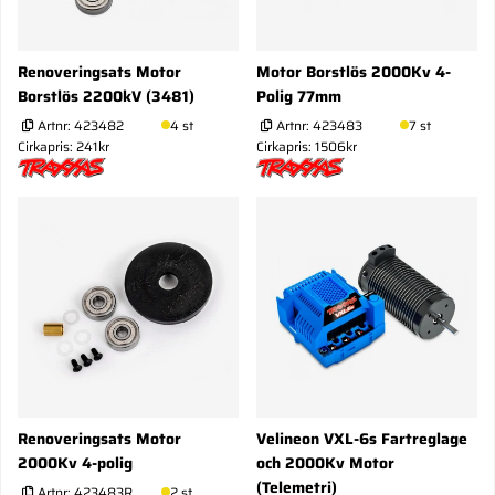
Renoveringsats Motor
Motor Borstlös 2000Kv 4-
Borstlös 2200kV (3481)
Polig 77mm
Artnr:
423482
4 st
Artnr:
423483
7 st
Cirkapris: 241kr
Cirkapris: 1506kr
Renoveringsats Motor
Velineon VXL-6s Fartreglage
2000Kv 4-polig
och 2000Kv Motor
(Telemetri)
Artnr:
423483R
2 st