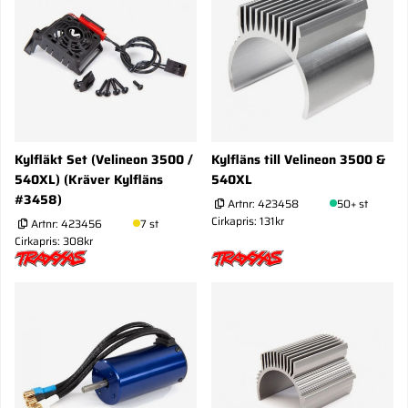
Kylfläkt Set (Velineon 3500 /
Kylfläns till Velineon 3500 &
540XL) (Kräver Kylfläns
540XL
#3458)
Artnr:
423458
50+ st
Cirkapris: 131kr
Artnr:
423456
7 st
Cirkapris: 308kr