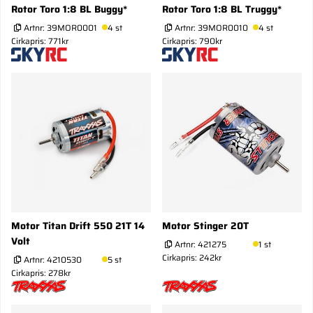
Rotor Toro 1:8 BL Buggy*
Rotor Toro 1:8 BL Truggy*
Artnr:
39MOR0001
4 st
Artnr:
39MOR0010
4 st
Cirkapris: 771kr
Cirkapris: 790kr
Motor Titan Drift 550 21T 14
Motor Stinger 20T
Volt
Artnr:
421275
1 st
Cirkapris: 242kr
Artnr:
4210530
5 st
Cirkapris: 278kr