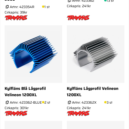
Artnr:
423362
13 st
Cirkapris: 241kr
Artnr:
423354R
1 st
Cirkapris: 39kr
Kylfläns Blå Lågprofil
Kylfläns Lågprofil Velineon
Velineon 1200XL
1200XL
Artnr:
423362-BLUE
2 st
Artnr:
423362X
3 st
Cirkapris: 301kr
Cirkapris: 241kr