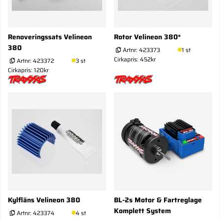
Renoveringssats Velineon
Rotor Velineon 380*
380
Artnr:
423373
1 st
Cirkapris: 452kr
Artnr:
423372
3 st
Cirkapris: 120kr
Kylfläns Velineon 380
BL-2s Motor & Fartreglage
Komplett System
Artnr:
423374
4 st