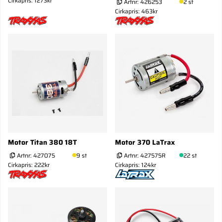
Cirkapris: 1273kr
Artnr:
426253
2 st
Cirkapris: 463kr
Motor Titan 380 18T
Motor 370 LaTrax
Artnr:
427075
9 st
Artnr:
427575R
22 st
Cirkapris: 222kr
Cirkapris: 124kr