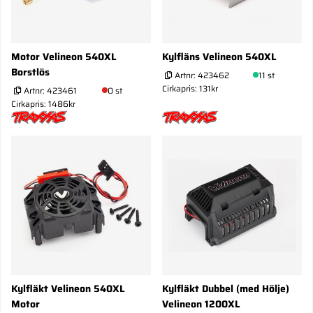
Motor Velineon 540XL
Kylfläns Velineon 540XL
Borstlös
Artnr:
423462
11 st
Cirkapris: 131kr
Artnr:
423461
0 st
Cirkapris: 1486kr
Kylfläkt Velineon 540XL
Kylfläkt Dubbel (med Hölje)
Motor
Velineon 1200XL