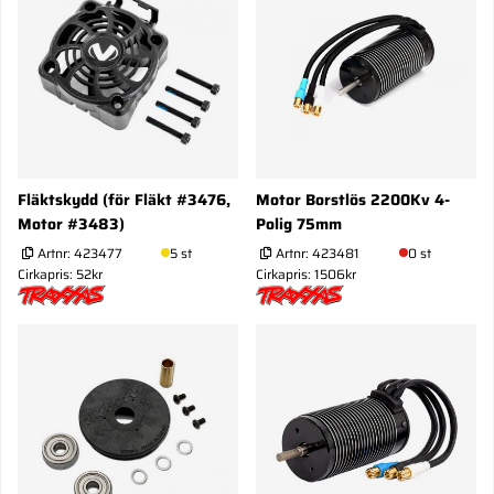
Fläktskydd (för Fläkt #3476,
Motor Borstlös 2200Kv 4-
Motor #3483)
Polig 75mm
Artnr:
423477
5 st
Artnr:
423481
0 st
Cirkapris: 52kr
Cirkapris: 1506kr