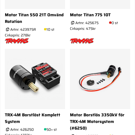
Motor Titan 550 21T Omvänd
Motor Titan 775 10T
Rotation
Artnr:
425675
0 st
Cirkapris: 475kr
Artnr:
423975R
10 st
Cirkapris: 278kr
TRX-4M Borstlöst Komplett
Motor Borstlös 3350kV för
System
TRX-4M Motorsystem
(#6250)
Artnr:
426250
50+ st