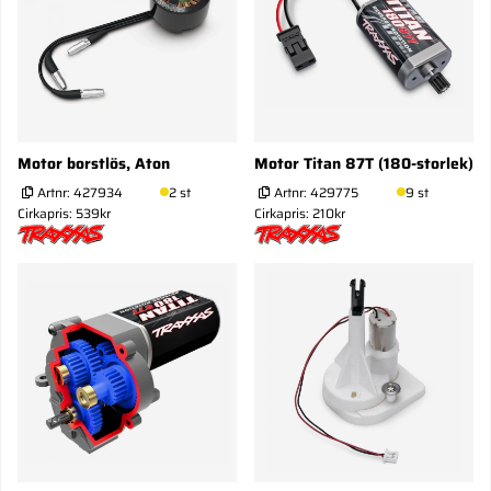
Motor borstlös, Aton
Motor Titan 87T (180-storlek)
Artnr:
427934
2 st
Artnr:
429775
9 st
Cirkapris: 539kr
Cirkapris: 210kr