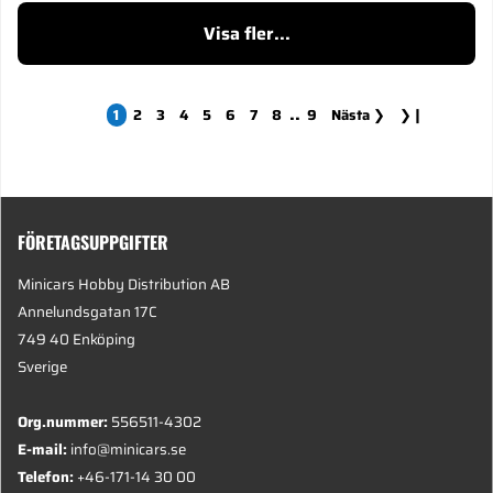
Visa fler...
..
1
2
3
4
5
6
7
8
9
Nästa
❯
❯❙
FÖRETAGSUPPGIFTER
Minicars Hobby Distribution AB
Annelundsgatan 17C
749 40 Enköping
Sverige
Org.nummer:
556511-4302
E-mail:
info@minicars.se
Telefon:
+46-171-14 30 00