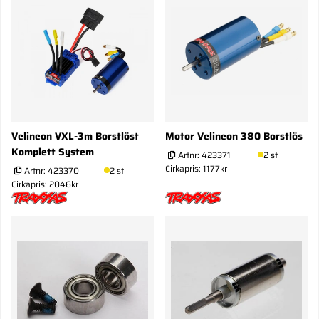
Velineon VXL-3m Borstlöst
Motor Velineon 380 Borstlös
Komplett System
Artnr:
423371
2 st
Cirkapris: 1177kr
Artnr:
423370
2 st
Cirkapris: 2046kr