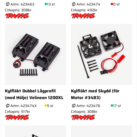
Artnr:
423463
13 st
Artnr:
423474
0 st
Cirkapris: 308kr
Cirkapris: 492kr
Kylfläkt Dubbel Lågprofil
Kylfläkt med Skydd (för
(med Hölje) Velineon 1200XL
Motor #3483)
Artnr:
423474X
5 st
Artnr:
423476
17 st
Cirkapris: 517kr
Cirkapris: 308kr