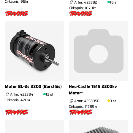
Cirkapris: 96kr
Artnr:
423382
16 st
Cirkapris: 1078kr
Motor BL-2s 3300 (Borstlös)
Neu-Castle 1515 2200kv
Motor*
Artnr:
423384
12 st
Cirkapris: 428kr
Artnr:
423395B
3 st
Cirkapris: 11789kr