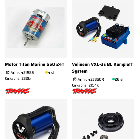
Motor Titan Marine 550 24T
Velineon VXL-3s BL Komplett
System
Artnr:
421585
4 st
Cirkapris: 232kr
Artnr:
423350R
26 st
Cirkapris: 2154kr