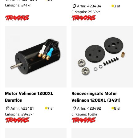
Cirkapris: 241kr
Artnr:
423484
3 st
Cirkapris: 2952kr
Motor Velineon 1200XL
Renoveringsats Motor
Borstlös
Velineon 1200XL (3491)
Artnr:
423491
7 st
Artnr:
423492
8 st
Cirkapris: 2943kr
Cirkapris: 169kr