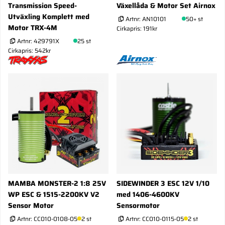
Transmission Speed-
Växellåda & Motor Set Airnox
Utväxling Komplett med
Artnr:
AN10101
50+ st
Motor TRX-4M
Cirkapris: 191kr
Artnr:
429791X
25 st
Cirkapris: 542kr
MAMBA MONSTER-2 1:8 25V
SIDEWINDER 3 ESC 12V 1/10
WP ESC & 1515-2200KV V2
med 1406-4600KV
Sensor Motor
Sensormotor
Artnr:
CC010-0108-05
2 st
Artnr:
CC010-0115-05
2 st