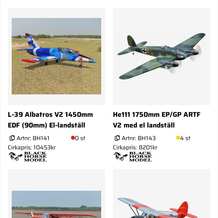
L-39 Albatros V2 1450mm
He111 1750mm EP/GP ARTF
EDF (90mm) El-landställ
V2 med el landställ
Artnr:
BH141
0 st
Artnr:
BH143
4 st
Cirkapris: 10453kr
Cirkapris: 8201kr