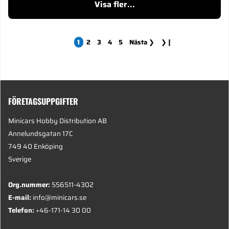
Visa fler...
1
2
3
4
5
Nästa
❯
❯❙
FÖRETAGSUPPGIFTER
Minicars Hobby Distribution AB
Annelundsgatan 17C
749 40 Enköping
Sverige
Org.nummer:
556511-4302
E-mail:
info@minicars.se
Telefon:
+46-171-14 30 00