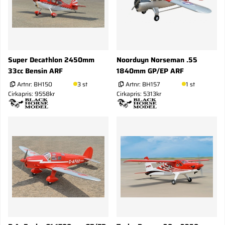
Super Decathlon 2450mm
Noorduyn Norseman .55
33cc Bensin ARF
1840mm GP/EP ARF
Artnr:
BH150
3 st
Artnr:
BH157
1 st
Cirkapris: 9558kr
Cirkapris: 5313kr