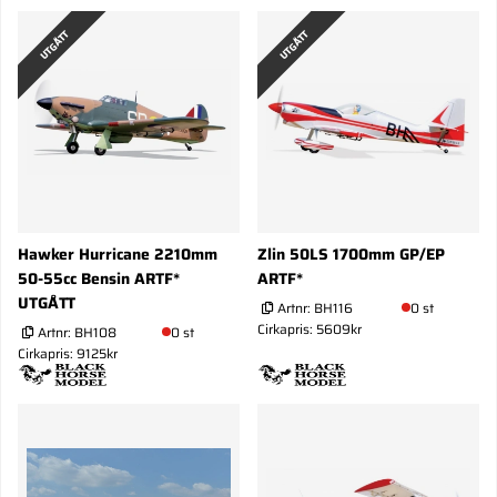
UTGÅTT
UTGÅTT
Hawker Hurricane 2210mm
Zlin 50LS 1700mm GP/EP
50-55cc Bensin ARTF*
ARTF*
UTGÅTT
Artnr:
BH116
0 st
Cirkapris: 5609kr
Artnr:
BH108
0 st
Cirkapris: 9125kr