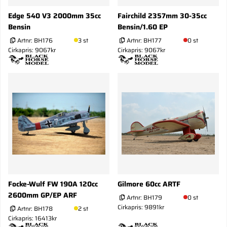
Edge 540 V3 2000mm 35cc
Fairchild 2357mm 30-35cc
Bensin
Bensin/1.60 EP
Artnr:
BH176
3 st
Artnr:
BH177
0 st
Cirkapris: 9067kr
Cirkapris: 9067kr
Focke-Wulf FW 190A 120cc
Gilmore 60cc ARTF
2600mm GP/EP ARF
Artnr:
BH179
0 st
Cirkapris: 9891kr
Artnr:
BH178
2 st
Cirkapris: 16413kr