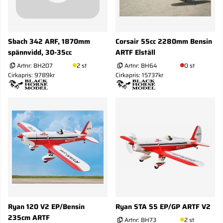
Sbach 342 ARF, 1870mm
Corsair 55cc 2280mm Bensin
spännvidd, 30-35cc
ARTF Elställ
Artnr:
BH207
2 st
Artnr:
BH64
0 st
Cirkapris: 9789kr
Cirkapris: 15737kr
Ryan 120 V2 EP/Bensin
Ryan STA 55 EP/GP ARTF V2
235cm ARTF
Artnr:
BH73
2 st