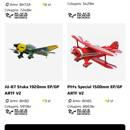
Cirkapris: 5429kr
Artnr:
BH72A
6 st
Cirkapris: 7248kr
JU-87 Stuka 1920mm EP/GP
Pitts Special 1500mm EP/GP
ARTF V2
ARTF V2
Artnr:
BH80
3 st
Artnr:
BH85
2 st
Cirkapris: 5919kr
Cirkapris: 8663kr