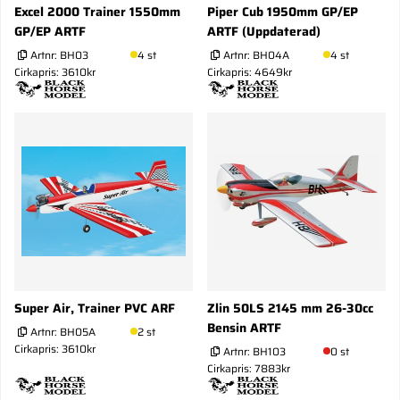
Excel 2000 Trainer 1550mm
Piper Cub 1950mm GP/EP
GP/EP ARTF
ARTF (Uppdaterad)
Artnr:
BH03
4 st
Artnr:
BH04A
4 st
Cirkapris: 3610kr
Cirkapris: 4649kr
Super Air, Trainer PVC ARF
Zlin 50LS 2145 mm 26-30cc
Bensin ARTF
Artnr:
BH05A
2 st
Cirkapris: 3610kr
Artnr:
BH103
0 st
Cirkapris: 7883kr