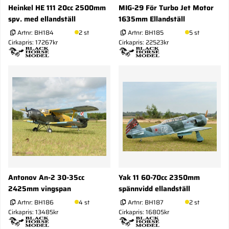
Heinkel HE 111 20cc 2500mm
MIG-29 För Turbo Jet Motor
spv. med ellandställ
1635mm Ellandställ
Artnr:
BH184
2 st
Artnr:
BH185
5 st
Cirkapris: 17267kr
Cirkapris: 22523kr
Antonov An-2 30-35cc
Yak 11 60-70cc 2350mm
2425mm vingspan
spännvidd ellandställ
Artnr:
BH186
4 st
Artnr:
BH187
2 st
Cirkapris: 13485kr
Cirkapris: 16805kr