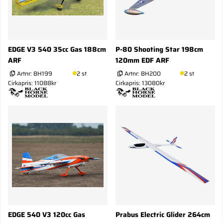
EDGE V3 540 35cc Gas 188cm
P-80 Shooting Star 198cm
ARF
120mm EDF ARF
Artnr:
BH199
2 st
Artnr:
BH200
2 st
Cirkapris: 11088kr
Cirkapris: 13080kr
EDGE 540 V3 120cc Gas
Prabus Electric Glider 264cm