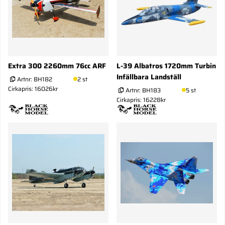
Extra 300 2260mm 76cc ARF
L-39 Albatros 1720mm Turbin
Infällbara Landställ
Artnr:
BH182
2 st
Cirkapris: 16026kr
Artnr:
BH183
5 st
Cirkapris: 16228kr