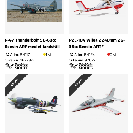
P-47 Thunderbolt 50-60cc
PZL-104 Wilga 2240mm 26-
Bensin ARF med el-landställ
35cc Bensin ARTF
Artnr:
BH117
1 st
Artnr:
BH124
0 st
Cirkapris: 16228kr
Cirkapris: 9702kr
UTGÅTT
UTGÅTT