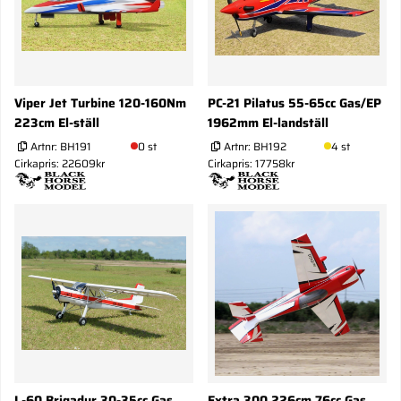
Viper Jet Turbine 120-160Nm
PC-21 Pilatus 55-65cc Gas/EP
223cm El-ställ
1962mm El-landställ
Artnr:
BH191
0 st
Artnr:
BH192
4 st
Cirkapris: 22609kr
Cirkapris: 17758kr
L-60 Brigadyr 30-35cc Gas
Extra 300 226cm 76cc Gas