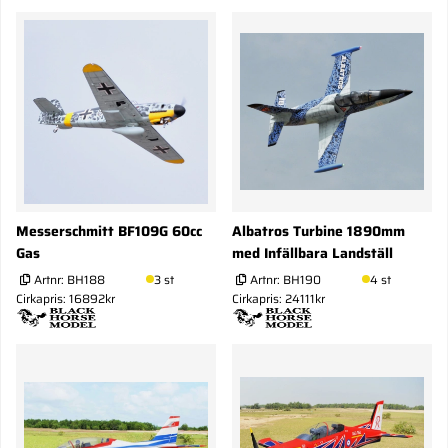
Messerschmitt BF109G 60cc
Albatros Turbine 1890mm
Gas
med Infällbara Landställ
Artnr:
BH188
3 st
Artnr:
BH190
4 st
Cirkapris: 16892kr
Cirkapris: 24111kr