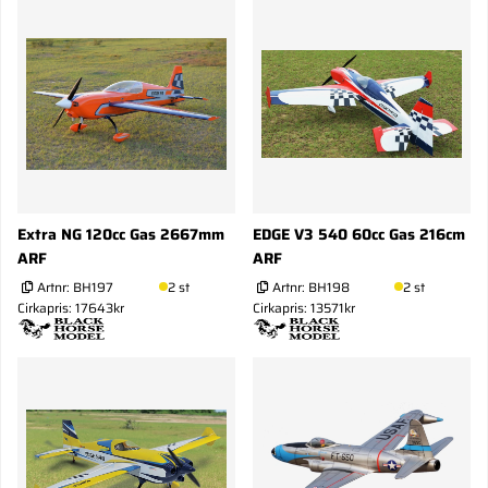
Extra NG 120cc Gas 2667mm
EDGE V3 540 60cc Gas 216cm
ARF
ARF
Artnr:
BH197
2 st
Artnr:
BH198
2 st
Cirkapris: 17643kr
Cirkapris: 13571kr