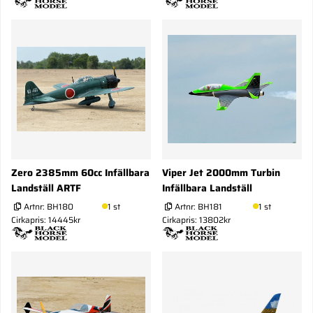
Zero 2385mm 60cc Infällbara
Viper Jet 2000mm Turbin
Landställ ARTF
Infällbara Landställ
Artnr:
BH180
1 st
Artnr:
BH181
1 st
Cirkapris: 14445kr
Cirkapris: 13802kr