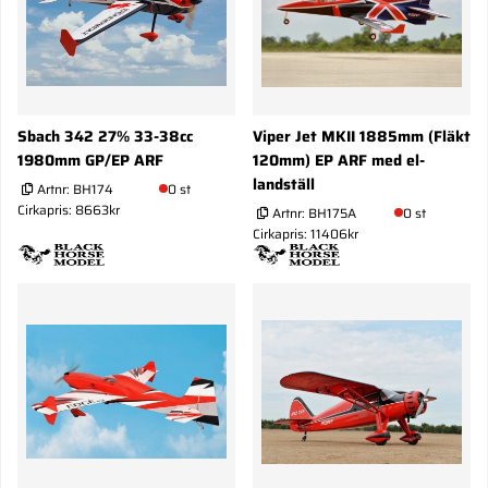
Sbach 342 27% 33-38cc
Viper Jet MKII 1885mm (Fläkt
1980mm GP/EP ARF
120mm) EP ARF med el-
landställ
Artnr:
BH174
0 st
Cirkapris: 8663kr
Artnr:
BH175A
0 st
Cirkapris: 11406kr