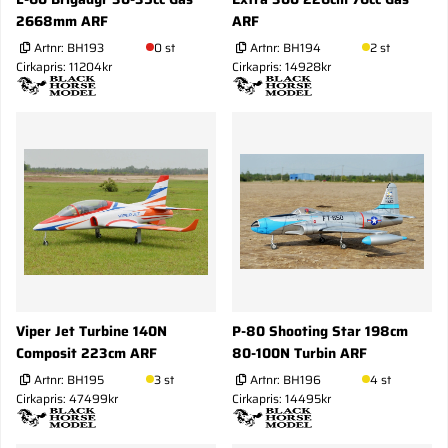
2668mm ARF
ARF
Artnr:
BH193
0 st
Artnr:
BH194
2 st
Cirkapris: 11204kr
Cirkapris: 14928kr
Viper Jet Turbine 140N
P-80 Shooting Star 198cm
Composit 223cm ARF
80-100N Turbin ARF
Artnr:
BH195
3 st
Artnr:
BH196
4 st
Cirkapris: 47499kr
Cirkapris: 14495kr