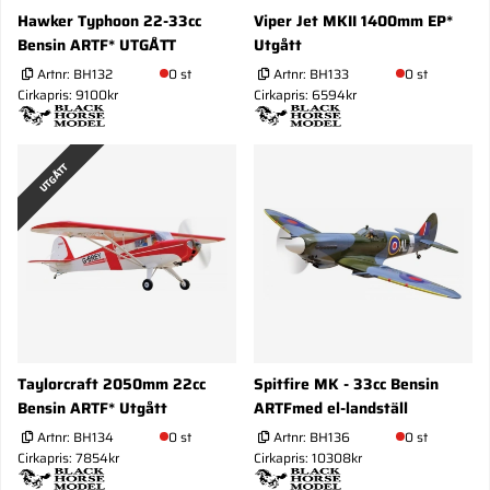
Hawker Typhoon 22-33cc
Viper Jet MKII 1400mm EP*
Bensin ARTF* UTGÅTT
Utgått
Artnr:
BH132
0 st
Artnr:
BH133
0 st
Cirkapris: 9100kr
Cirkapris: 6594kr
UTGÅTT
Taylorcraft 2050mm 22cc
Spitfire MK - 33cc Bensin
Bensin ARTF* Utgått
ARTFmed el-landställ
Artnr:
BH134
0 st
Artnr:
BH136
0 st
Cirkapris: 7854kr
Cirkapris: 10308kr