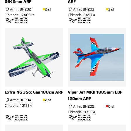
2642mm ARF
ARF
Artnr:
BH202
2 st
Artnr:
BH203
3 st
Cirkapris: 17469kr
Cirkapris: 6497kr
Extra NG 35cc Gas 188cm ARF
Viper Jet MKII 1885mm EDF
120mm ARF
Artnr:
BH204
2 st
Cirkapris: 10135kr
Artnr:
BH205
0 st
Cirkapris: 11752kr