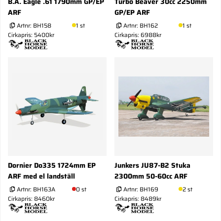
B.A. Eagle .61 1790mm GP/EP
Turbo Beaver 30cc 2250mm
ARF
GP/EP ARF
Artnr:
BH158
1 st
Artnr:
BH162
1 st
Cirkapris: 5400kr
Cirkapris: 6988kr
Dornier Do335 1724mm EP
Junkers JU87-B2 Stuka
ARF med el landställ
2300mm 50-60cc ARF
Artnr:
BH163A
0 st
Artnr:
BH169
2 st
Cirkapris: 8460kr
Cirkapris: 8489kr