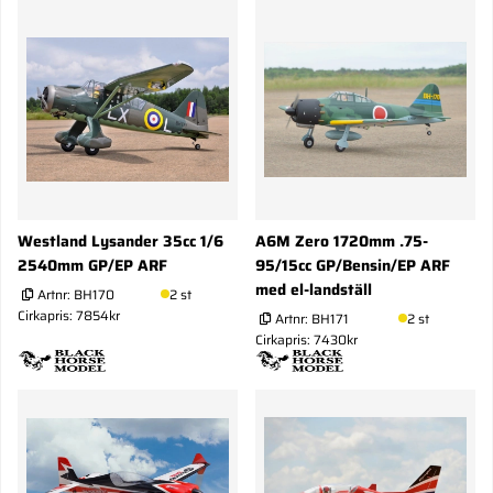
Westland Lysander 35cc 1/6
A6M Zero 1720mm .75-
2540mm GP/EP ARF
95/15cc GP/Bensin/EP ARF
med el-landställ
Artnr:
BH170
2 st
Cirkapris: 7854kr
Artnr:
BH171
2 st
Cirkapris: 7430kr