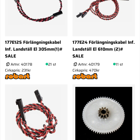
177E12S Förlängningskabel
177E24 Förlängningskabel Inf.
Inf. Landställ El 305mm(1)#
Landställ El 610mm (2)#
SALE
SALE
Artnr:
40178
21 st
Artnr:
40179
11 st
Cirkapris: 231kr
Cirkapris: 470kr