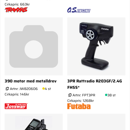
Cirkapris: 663kr
390 motor med metalldrev
3PR Rattradio R203GF/2.4G
FHSS*
Artnr:
JW820606
4 st
Cirkapris: 146kr
Artnr:
FPT3PR
38 st
Cirkapris: 1268kr