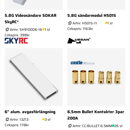
5.8G Videosändare SOKAR
5.8G sändarmodul H501S
SkyRC*
Artnr:
H501S-11
1 st
Cirkapris: 1163kr
Artnr:
SK910006-16
1 st
Cirkapris: 398kr
6" alum. avgasförlängning
6.5mm Bullet Kontakter 3par
200A
Artnr:
13213
3 st
Cirkapris: 178kr
Artnr:
CC-BULLET-6.5MM
26 st