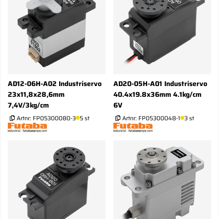
AD12-06H-A02 Industriservo
AD20-05H-A01 Industriservo
23x11,8x28,6mm
40.4x19.8x36mm 4.1kg/cm
7,4V/3kg/cm
6V
Artnr:
FP05300080-3
5 st
Artnr:
FP05300048-1
3 st