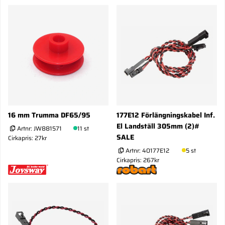
16 mm Trumma DF65/95
177E12 Förlängningskabel Inf.
El Landställ 305mm (2)#
Artnr:
JW881571
11 st
SALE
Cirkapris: 27kr
Artnr:
40177E12
5 st
Cirkapris: 267kr