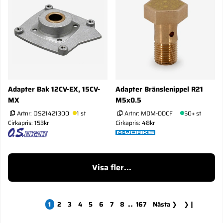
Adapter Bak 12CV-EX, 15CV-
Adapter Bränslenippel R21
MX
M5x0.5
Artnr:
OS21421300
1 st
Artnr:
MDM-DDCF
50+ st
Cirkapris: 153kr
Cirkapris: 48kr
Visa fler...
..
1
2
3
4
5
6
7
8
167
Nästa
❯
❯❙