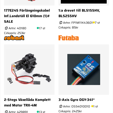
177E24S Förlängningskabel
1:a drevet till BLS155HV,
Inf.Landställ El 610mm (1)#
BLS255HV
SALE
Artnr:
FP1M11K43601
7 st
Cirkapris: 85kr
Artnr:
40180
17 st
Cirkapris: 253kr
2-Stegs Växellåda Komplett
3-Axis Gyro OGY-341*
med Motor TRX-4M
Artnr:
OS54010010
1 st
Cirkapris: 2425kr
Artnr:
429891
13 st