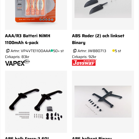
AAA/R3 Batteri NiMH
ABS Roder (2) och linkset
1100mAh 4-pack
Binary
Artnr:
VP4VTE1100AAA
50+ st
Artnr:
JW880713
5 st
Cirkapris: 83kr
Cirkapris: 92kr
ABS balk Force-2 60*
ABS balkset Binary