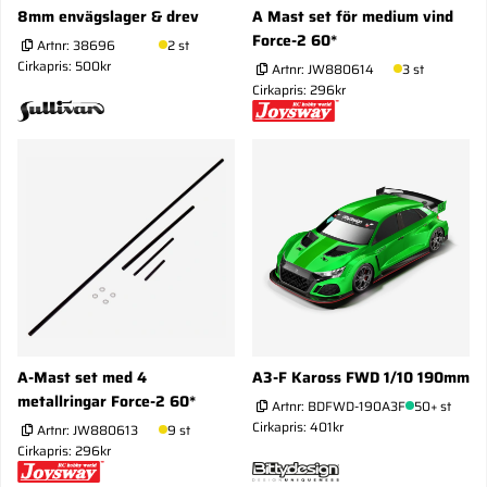
8mm envägslager & drev
A Mast set för medium vind
Force-2 60*
Artnr:
38696
2 st
Cirkapris: 500kr
Artnr:
JW880614
3 st
Cirkapris: 296kr
A-Mast set med 4
A3-F Kaross FWD 1/10 190mm
metallringar Force-2 60*
Artnr:
BDFWD-190A3F
50+ st
Cirkapris: 401kr
Artnr:
JW880613
9 st
Cirkapris: 296kr