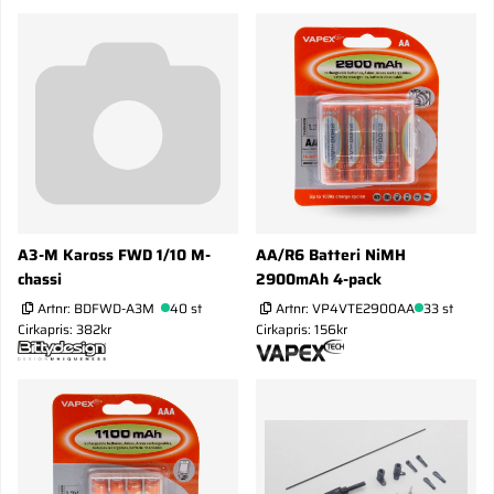
A3-M Kaross FWD 1/10 M-
AA/R6 Batteri NiMH
chassi
2900mAh 4-pack
Artnr:
BDFWD-A3M
40 st
Artnr:
VP4VTE2900AA
33 st
Cirkapris: 382kr
Cirkapris: 156kr