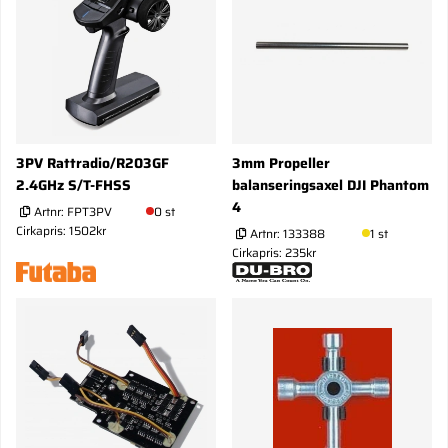
3PV Rattradio/R203GF
3mm Propeller
2.4GHz S/T-FHSS
balanseringsaxel DJI Phantom
4
Artnr:
FPT3PV
0 st
Cirkapris: 1502kr
Artnr:
133388
1 st
Cirkapris: 235kr