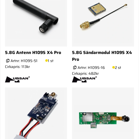
5.8G Antenn H109S X4 Pro
5.8G Sändarmodul H109S X4
Pro
Artnr:
H109S-51
1 st
Cirkapris: 113kr
Artnr:
H109S-16
2 st
Cirkapris: 482kr