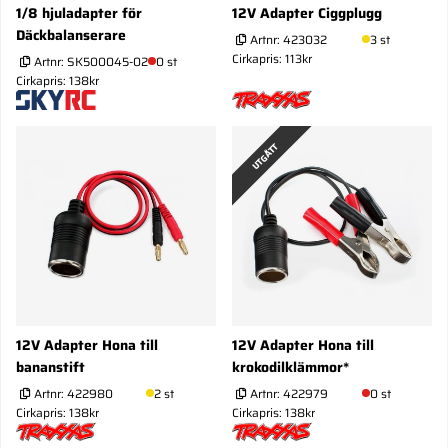
1/8 hjuladapter för
12V Adapter Ciggplugg
Däckbalanserare
Artnr:
423032
3 st
Cirkapris: 113kr
Artnr:
SK500045-02
0 st
Cirkapris: 138kr
UTGÅTT
12V Adapter Hona till
12V Adapter Hona till
bananstift
krokodilklämmor*
Artnr:
422980
2 st
Artnr:
422979
0 st
Cirkapris: 138kr
Cirkapris: 138kr