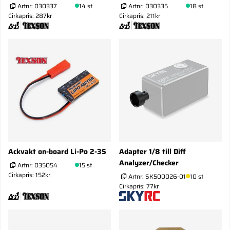
Artnr:
030337
14 st
Artnr:
030335
18 st
Cirkapris: 287kr
Cirkapris: 211kr
Ackvakt on-board Li-Po 2-3S
Adapter 1/8 till Diff
Analyzer/Checker
Artnr:
035054
15 st
Cirkapris: 152kr
Artnr:
SK500026-01
10 st
Cirkapris: 77kr