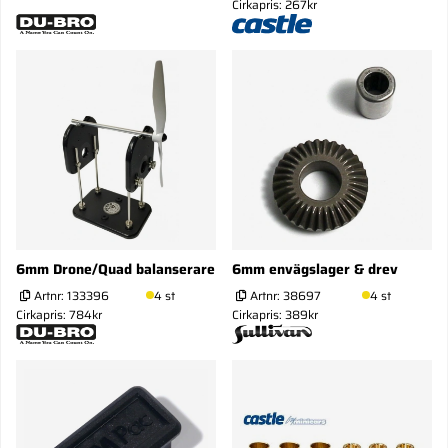
Cirkapris: 267kr
6mm Drone/Quad balanserare
6mm envägslager & drev
Artnr:
133396
4 st
Artnr:
38697
4 st
Cirkapris: 784kr
Cirkapris: 389kr