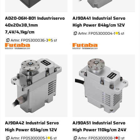
AD20-06H-B01 Industriservo
AJ9DA41 Industrial Servo
40x20x38,1mm
High Power 84kg/cm 12V
7,4V/4,1kg/cm
Artnr:
FP05300004-1
5 st
Artnr:
FP05300036-3
5 st
AJ9DA42 Industrial Servo
AJ9DA51 Industrial Servo
High Power 65kg/cm 12V
High Power 110kg/cm 24V
Artnr:
FP05300005-1
6 st
Artnr:
FP05300008-1
0 st