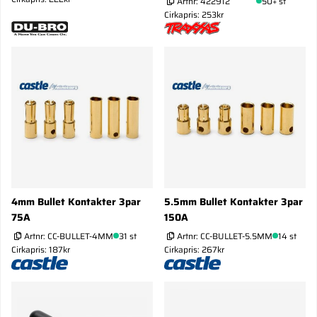
Artnr:
422912
50+ st
Cirkapris: 253kr
4mm Bullet Kontakter 3par
5.5mm Bullet Kontakter 3par
75A
150A
Artnr:
CC-BULLET-4MM
31 st
Artnr:
CC-BULLET-5.5MM
14 st
Cirkapris: 187kr
Cirkapris: 267kr