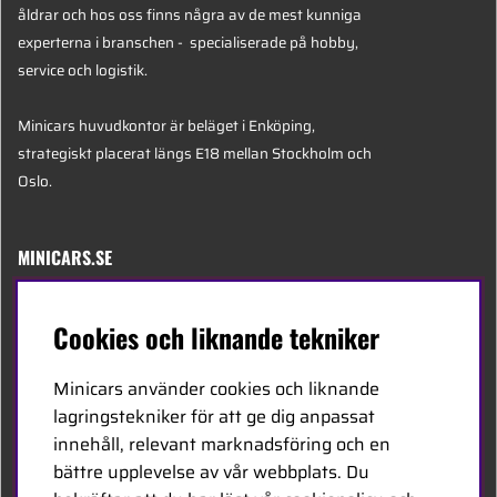
åldrar och hos oss finns några av de mest kunniga
experterna i branschen - specialiserade på hobby,
service och logistik.
Minicars huvudkontor är beläget i Enköping,
strategiskt placerat längs E18 mellan Stockholm och
Oslo.
MINICARS.SE
Svenska
Cookies och liknande tekniker
Kontakta oss
Minicars använder cookies och liknande
Bli återförsäljare
lagringstekniker för att ge dig anpassat
innehåll, relevant marknadsföring och en
Bli leverantör
bättre upplevelse av vår webbplats. Du
Jobba hos oss