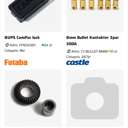
8UPS CamPac lock
8mm Bullet Kontakter 3par
300A
Artnr:
FPE04501
24 st
Cirkapris: 8kr
Artnr:
CC-BULLET-8MM
10 st
Cirkapris: 267kr