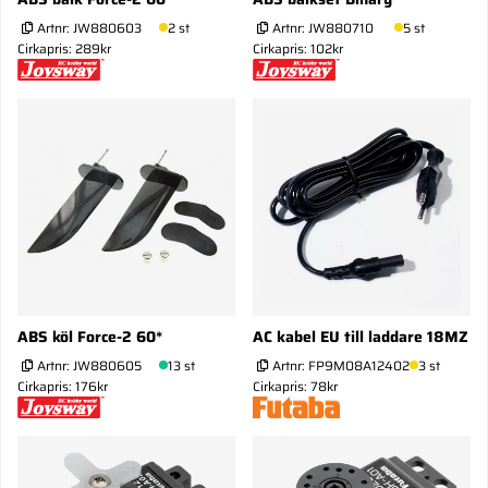
Artnr:
JW880603
2 st
Artnr:
JW880710
5 st
Cirkapris: 289kr
Cirkapris: 102kr
ABS köl Force-2 60*
AC kabel EU till laddare 18MZ
Artnr:
JW880605
13 st
Artnr:
FP9M08A12402
3 st
Cirkapris: 176kr
Cirkapris: 78kr