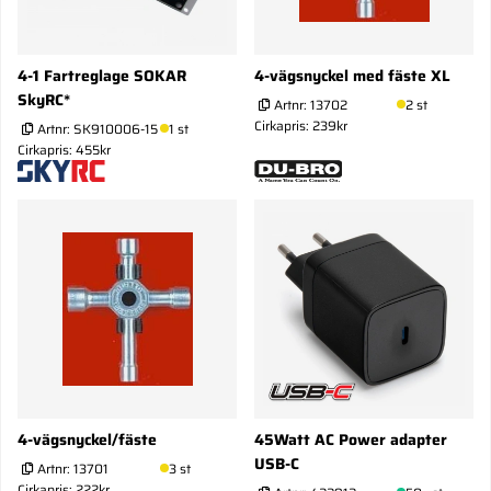
4-1 Fartreglage SOKAR
4-vägsnyckel med fäste XL
SkyRC*
Artnr:
13702
2 st
Cirkapris: 239kr
Artnr:
SK910006-15
1 st
Cirkapris: 455kr
4-vägsnyckel/fäste
45Watt AC Power adapter
USB-C
Artnr:
13701
3 st
Cirkapris: 222kr