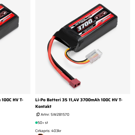
 100C HV T-
Li-Po Batteri 3S 11,4V 3700mAh 100C HV T-
Kontakt
Artnr:
SW281570
50+ st
Cirkapris: 403kr