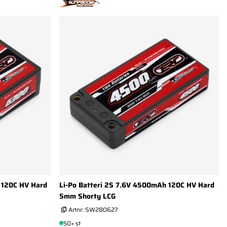
 120C HV Hard
Li-Po Batteri 2S 7.6V 4500mAh 120C HV Hard
5mm Shorty LCG
Artnr:
SW280627
50+ st