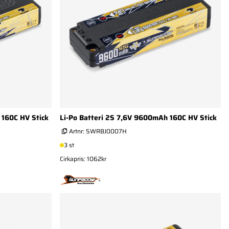
 160C HV Stick
Li-Po Batteri 2S 7,6V 9600mAh 160C HV Stick
Artnr:
SWRBJ0007H
3 st
Cirkapris: 1062kr