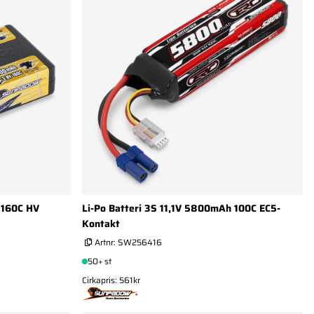
 160C HV
Li-Po Batteri 3S 11,1V 5800mAh 100C EC5-
Kontakt
Artnr:
SW256416
50+ st
Cirkapris: 561kr