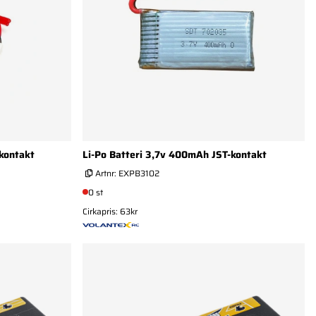
-kontakt
Li-Po Batteri 3,7v 400mAh JST-kontakt
Artnr:
EXPB3102
0 st
Cirkapris: 63kr