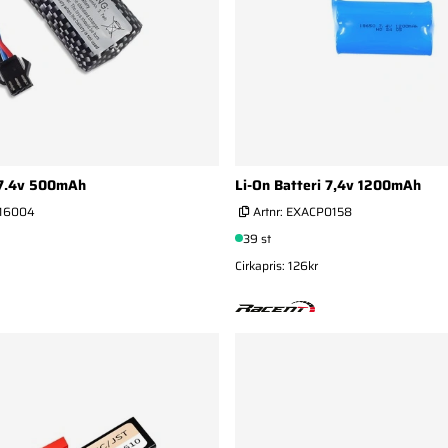
i 7.4v 500mAh
Li-On Batteri 7,4v 1200mAh
16004
Artnr:
EXACP0158
39 st
Cirkapris: 126kr