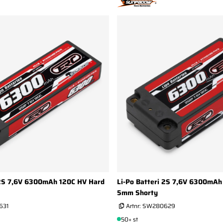
 2S 7,6V 6300mAh 120C HV Hard
Li-Po Batteri 2S 7,6V 6300mAh
5mm Shorty
631
Artnr:
SW280629
50+ st