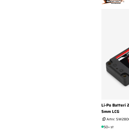
Li-Po Batteri
5mm LCG
Artnr:
SW280
50+ st