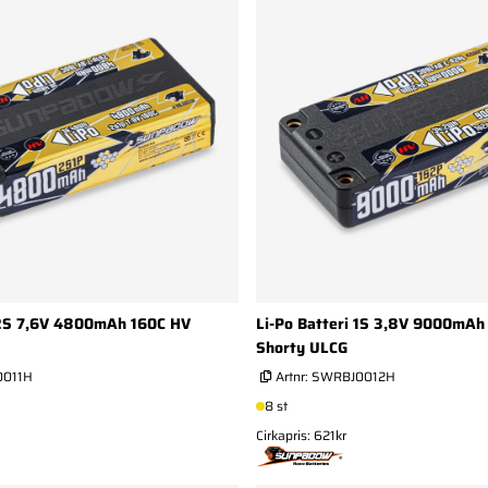
 2S 7,6V 4800mAh 160C HV
Li-Po Batteri 1S 3,8V 9000mAh
Shorty ULCG
011H
Artnr:
SWRBJ0012H
8 st
Cirkapris: 621kr