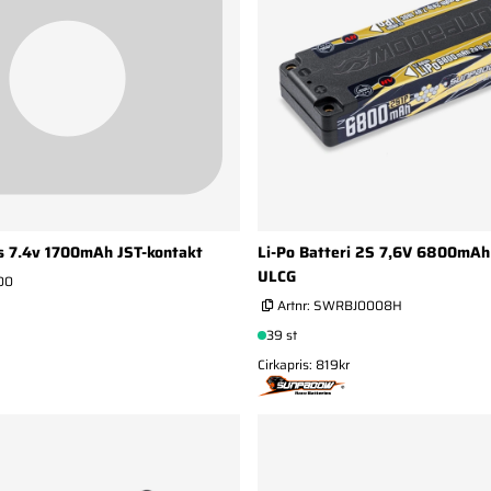
2s 7.4v 1700mAh JST-kontakt
Li-Po Batteri 2S 7,6V 6800mAh
ULCG
00
Artnr:
SWRBJ0008H
39 st
Cirkapris: 819kr