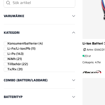
Sök Artikel
VARUMÄRKE
KATEGORI
Li-Ion Batter
Konsumentbatterier (
4
)
Li-Fe/Li-Ion/Pb (
11
)
Artnr:
EXAC01
Li-Po (
143
)
23 st
NiMh (
21
)
Cirkapris: 47kr
Tillbehör (
22
)
Tx/Rx (
31
)
COMBO (BATTERI/LADDARE)
BATTERITYP