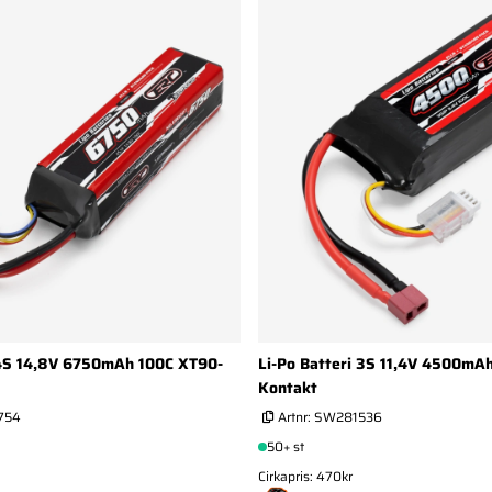
 4S 14,8V 6750mAh 100C XT90-
Li-Po Batteri 3S 11,4V 4500mAh
Kontakt
754
Artnr:
SW281536
50+ st
Cirkapris: 470kr