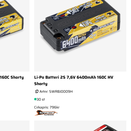
 160C Shorty
Li-Po Batteri 2S 7,6V 6400mAh 160C HV
Shorty
Artnr:
SWRBJ0009H
30 st
Cirkapris: 796kr