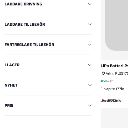
LADDARE DRIVNING
LADDARE TILLBEHÖR
FARTREGLAGE TILLBEHÖR
I LAGER
LiPo Batteri 
Artnr:
RL2S17
50+ st
NYHET
Cirkapris: 177kr
PRIS