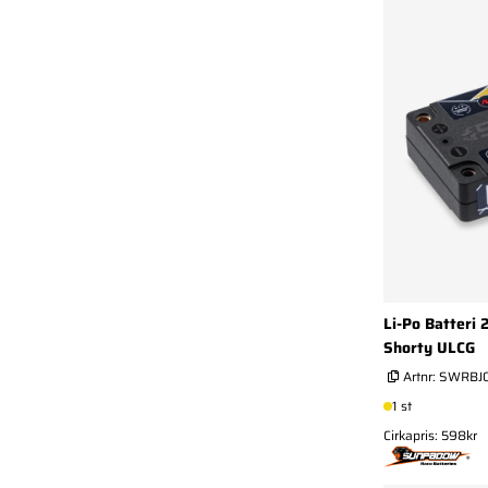
Li-Po Batteri
Shorty ULCG
Artnr:
SWRBJ0
1 st
Cirkapris: 598kr