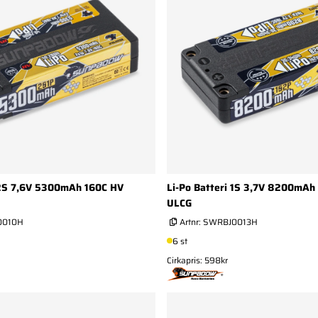
 2S 7,6V 5300mAh 160C HV
Li-Po Batteri 1S 3,7V 8200mAh
ULCG
0010H
Artnr:
SWRBJ0013H
6 st
Cirkapris: 598kr