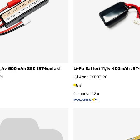
 7,4v 600mAh 25C JST-kontakt
Li-Po Batteri 11,1v 400mAh JST
21
Artnr:
EXPB3120
8 st
Cirkapris: 142kr