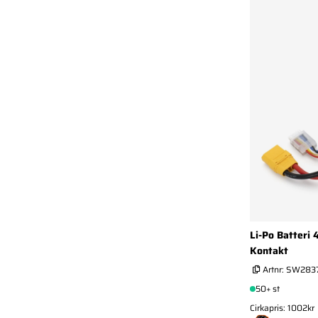
Li-Po Batteri
Kontakt
Artnr:
SW283
50+ st
Cirkapris: 1002kr