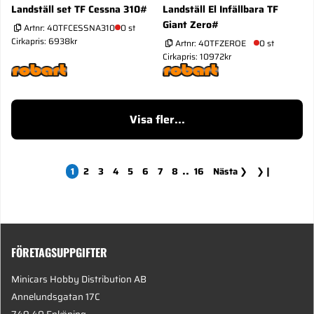
Landställ set TF Cessna 310#
Landställ El Infällbara TF
Giant Zero#
Artnr:
40TFCESSNA310
0 st
Cirkapris: 6938kr
Artnr:
40TFZEROE
0 st
Cirkapris: 10972kr
Visa fler...
..
1
2
3
4
5
6
7
8
16
Nästa
❯
❯❙
FÖRETAGSUPPGIFTER
Minicars Hobby Distribution AB
Annelundsgatan 17C