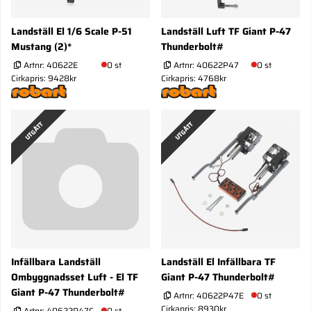
Landställ El 1/6 Scale P-51
Landställ Luft TF Giant P-47
Mustang (2)*
Thunderbolt#
Artnr:
40622E
0 st
Artnr:
40622P47
0 st
Cirkapris: 9428kr
Cirkapris: 4768kr
UTGÅTT
UTGÅTT
Infällbara Landställ
Landställ El Infällbara TF
Ombyggnadsset Luft - El TF
Giant P-47 Thunderbolt#
Giant P-47 Thunderbolt#
Artnr:
40622P47E
0 st
Cirkapris: 8930kr
Artnr:
40622P47C
0 st