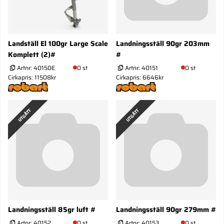
Landställ El 100gr Large Scale
Landningsställ 90gr 203mm
Komplett (2)#
#
Artnr:
40150E
0 st
Artnr:
40151
0 st
Cirkapris: 11508kr
Cirkapris: 6646kr
UTGÅTT
UTGÅTT
Landningsställ 85gr luft #
Landningsställ 90gr 279mm #
Artnr:
40152
0 st
Artnr:
40153
0 st