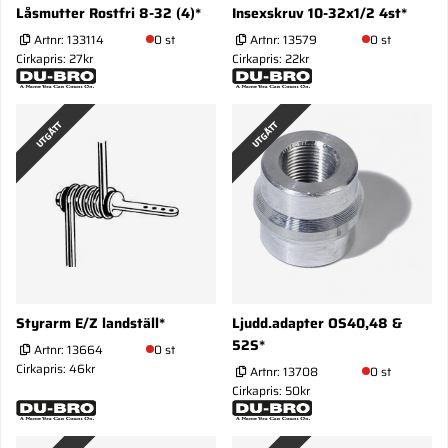
Låsmutter Rostfri 8-32 (4)*
Insexskruv 10-32x1/2 4st*
Artnr:
133114
0 st
Artnr:
13579
0 st
Cirkapris: 27kr
Cirkapris: 22kr
UTGÅTT
UTGÅTT
Styrarm E/Z landställ*
Ljudd.adapter OS40,48 &
52S*
Artnr:
13664
0 st
Cirkapris: 46kr
Artnr:
13708
0 st
Cirkapris: 50kr