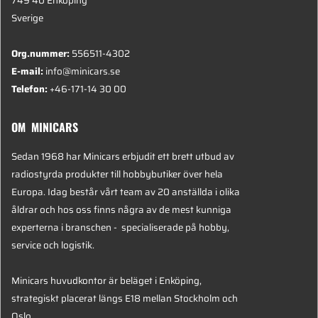
749 40 Enköping
Sverige
Org.nummer:
556511-4302
E-mail:
info@minicars.se
Telefon:
+46-171-14 30 00
OM MINICARS
Sedan 1968 har Minicars erbjudit ett brett utbud av
radiostyrda produkter till hobbybutiker över hela
Europa. Idag består vårt team av 20 anställda i olika
åldrar och hos oss finns några av de mest kunniga
experterna i branschen - specialiserade på hobby,
service och logistik.
Minicars huvudkontor är beläget i Enköping,
strategiskt placerat längs E18 mellan Stockholm och
Oslo.