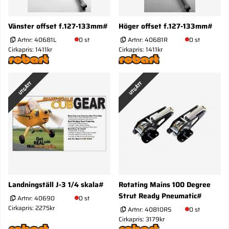
Vänster offset f.127-133mm#
Höger offset f.127-133mm#
Artnr:
40681L
0 st
Artnr:
40681R
0 st
Cirkapris: 1411kr
Cirkapris: 1411kr
UTGÅTT
UTGÅTT
Landningställ J-3 1/4 skala#
Rotating Mains 100 Degree
Strut Ready Pneumatic#
Artnr:
40690
0 st
Cirkapris: 2275kr
Artnr:
40810RS
0 st
Cirkapris: 3179kr