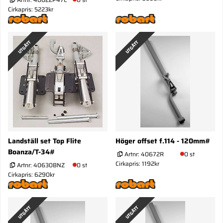
Cirkapris: 5223kr
UTGÅTT
UTGÅTT
Landställ set Top Flite
Höger offset f.114 - 120mm#
Boanza/T-34#
Artnr:
40672R
0 st
Cirkapris: 1192kr
Artnr:
40630BNZ
0 st
Cirkapris: 6290kr
UTGÅTT
UTGÅTT