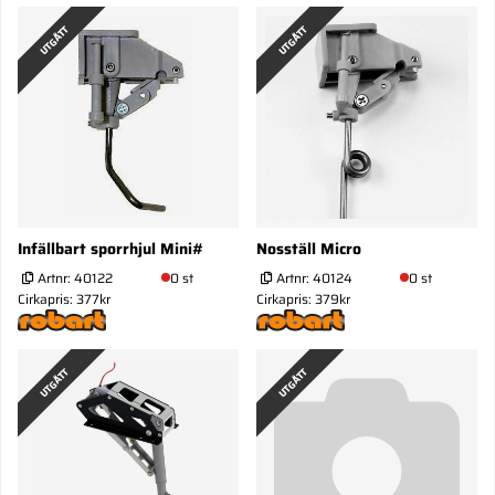
UTGÅTT
UTGÅTT
Infällbart sporrhjul Mini#
Nosställ Micro
Artnr:
40122
0 st
Artnr:
40124
0 st
Cirkapris: 377kr
Cirkapris: 379kr
UTGÅTT
UTGÅTT