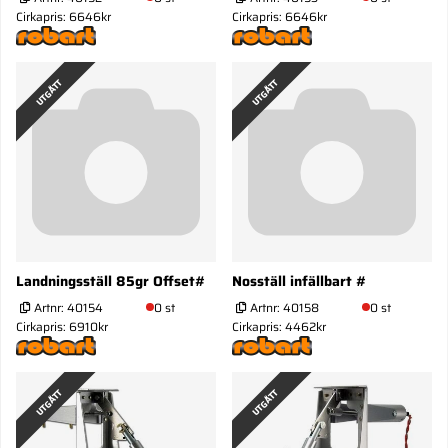
Cirkapris: 6646kr
Cirkapris: 6646kr
UTGÅTT
UTGÅTT
Landningsställ 85gr Offset#
Nosställ infällbart #
Artnr:
40154
0 st
Artnr:
40158
0 st
Cirkapris: 6910kr
Cirkapris: 4462kr
UTGÅTT
UTGÅTT