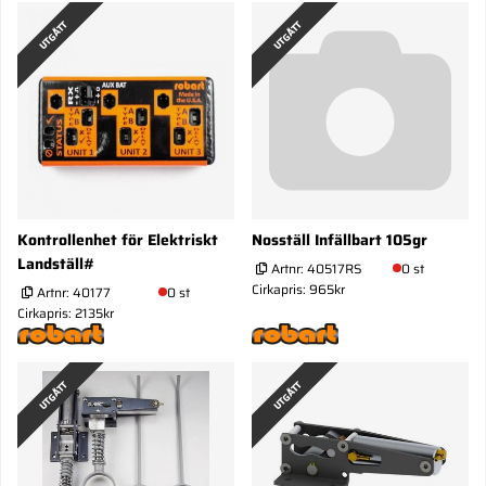
UTGÅTT
UTGÅTT
Kontrollenhet för Elektriskt
Nosställ Infällbart 105gr
Landställ#
Artnr:
40517RS
0 st
Cirkapris: 965kr
Artnr:
40177
0 st
Cirkapris: 2135kr
UTGÅTT
UTGÅTT