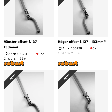
Vänster offset f.127 -
Höger offset f.127 - 133mm#
133mm#
Artnr:
40673R
0 st
Cirkapris: 1192kr
Artnr:
40673L
0 st
Cirkapris: 1192kr
UTGÅTT
UTGÅTT