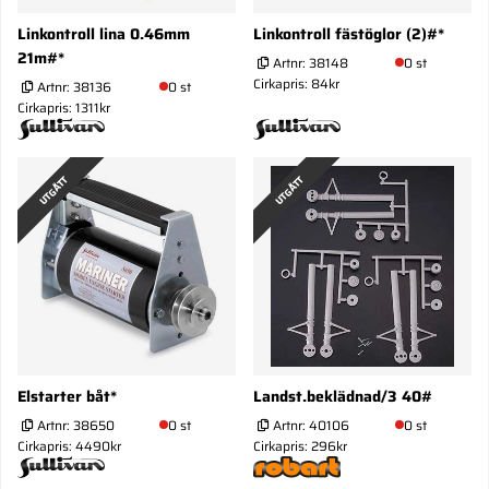
Linkontroll lina 0.46mm
Linkontroll fästöglor (2)#*
21m#*
Artnr:
38148
0 st
Cirkapris: 84kr
Artnr:
38136
0 st
Cirkapris: 1311kr
UTGÅTT
UTGÅTT
Elstarter båt*
Landst.beklädnad/3 40#
Artnr:
38650
0 st
Artnr:
40106
0 st
Cirkapris: 4490kr
Cirkapris: 296kr