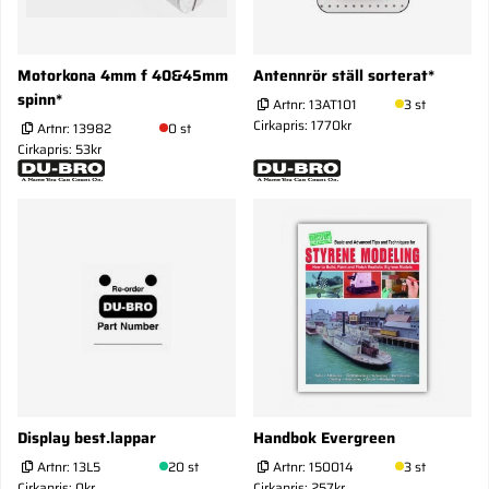
Motorkona 4mm f 40&45mm
Antennrör ställ sorterat*
spinn*
Artnr:
13AT101
3 st
Cirkapris: 1770kr
Artnr:
13982
0 st
Cirkapris: 53kr
Display best.lappar
Handbok Evergreen
Artnr:
13L5
20 st
Artnr:
150014
3 st
Cirkapris: 0kr
Cirkapris: 257kr