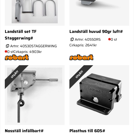
Landställ set TF
Landställ huvud 90gr luft#
Staggerwing#
Artnr:
40550RS
0 st
Cirkapris: 2641kr
Artnr:
40530STAGGERWING
0 st
Cirkapris: 4903kr
UTGÅTT
UTGÅTT
Nosställ infällbart#
Plasthus till 605#