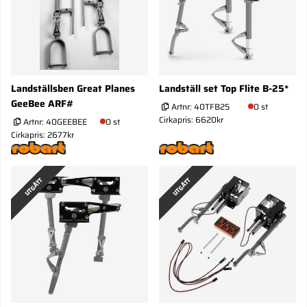
Landställsben Great Planes
Landställ set Top Flite B-25*
GeeBee ARF#
Artnr:
40TFB25
0 st
Cirkapris: 6620kr
Artnr:
40GEEBEE
0 st
Cirkapris: 2677kr
UTGÅTT
UTGÅTT