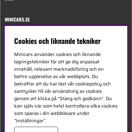
MINICARS.SE
Svenska
Cookies och liknande tekniker
Kontakta oss
Minicars använder cookies och liknande
Bli återförsäljare
lagringstekniker för att ge dig anpassat
innehåll, relevant marknadsföring och en
Bli leverantör
bättre upplevelse av vår webbplats. Du
Jobba hos oss
bekräftar att du har läst vår cookiepolicy och
samtycker till vår användning av cookies
FÖLJ OSS
genom att klicka på "Stäng och godkänn". Du
kan själv när som helst kontrollera vilka cookies
Facebook
som sparas i din webbläsare under
”Inställningar”.
HANDLA TRYGGT