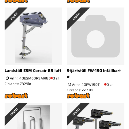
UTGÅTT
UTGÅTT
Landställ ESM Corsair 85 luft
Stjärtställ FW-190 Infällbart
#
Artnr:
40ESMCORSAIR85
0 st
Cirkapris: 7329kr
Artnr:
40FW190T
0 st
Cirkapris: 2273kr
UTGÅTT
UTGÅTT