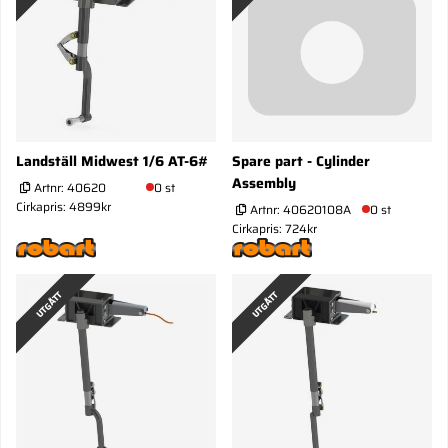
Landställ Midwest 1/6 AT-6#
Spare part - Cylinder
Assembly
Artnr:
40620
0 st
Cirkapris: 4899kr
Artnr:
40620108A
0 st
Cirkapris: 724kr
UTGÅTT
UTGÅTT