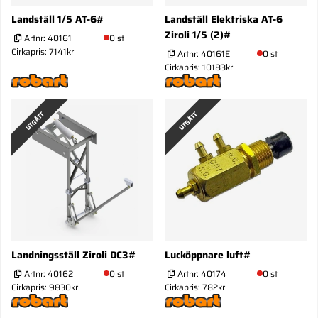
Landställ 1/5 AT-6#
Landställ Elektriska AT-6
Ziroli 1/5 (2)#
Artnr:
40161
0 st
Cirkapris: 7141kr
Artnr:
40161E
0 st
Cirkapris: 10183kr
UTGÅTT
UTGÅTT
Landningsställ Ziroli DC3#
Lucköppnare luft#
Artnr:
40162
0 st
Artnr:
40174
0 st
Cirkapris: 9830kr
Cirkapris: 782kr