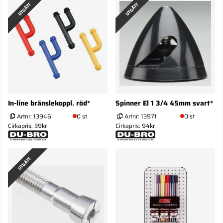
UTGÅTT
UTGÅTT
In-line bränslekoppl. röd*
Spinner El 1 3/4 45mm svart*
Artnr:
13946
0 st
Artnr:
13971
0 st
Cirkapris: 39kr
Cirkapris: 94kr
UTGÅTT