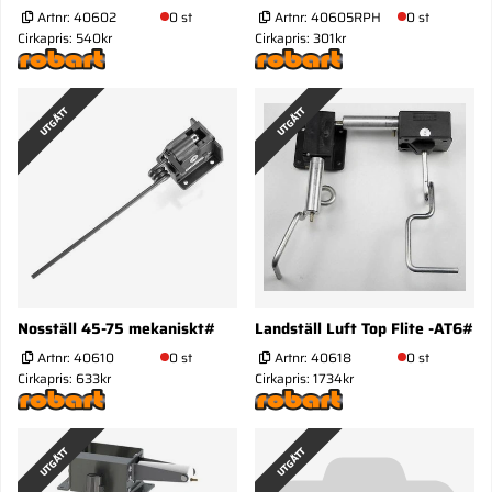
Artnr:
40602
0 st
Artnr:
40605RPH
0 st
Cirkapris: 540kr
Cirkapris: 301kr
UTGÅTT
UTGÅTT
Nosställ 45-75 mekaniskt#
Landställ Luft Top Flite -AT6#
Artnr:
40610
0 st
Artnr:
40618
0 st
Cirkapris: 633kr
Cirkapris: 1734kr
UTGÅTT
UTGÅTT