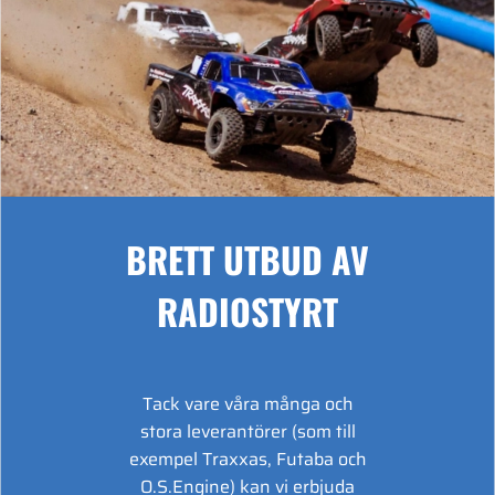
BRETT UTBUD AV
RADIOSTYRT
Tack vare våra många och
stora leverantörer (som till
exempel Traxxas, Futaba och
O.S.Engine) kan vi erbjuda