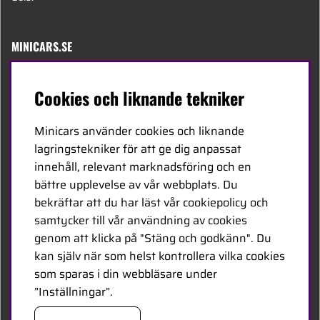
MINICARS.SE
Svenska
Cookies och liknande tekniker
Kontakta oss
Minicars använder cookies och liknande
Bli återförsäljare
lagringstekniker för att ge dig anpassat
innehåll, relevant marknadsföring och en
Bli leverantör
bättre upplevelse av vår webbplats. Du
Jobba hos oss
bekräftar att du har läst vår cookiepolicy och
samtycker till vår användning av cookies
FÖLJ OSS
genom att klicka på "Stäng och godkänn". Du
kan själv när som helst kontrollera vilka cookies
Facebook
som sparas i din webbläsare under
”Inställningar”.
HANDLA TRYGGT