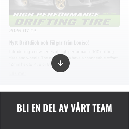
2026-07-03
Nytt Driftdäck och Fälgar från Louise!
Introducing a new series of high performance 1/10 drifting
tires and wheels. The new wheels have a changeable offset
12mm hex (2, 4, 8 or 8mm).
Läs mer
BLI EN DEL AV VÅRT TEAM