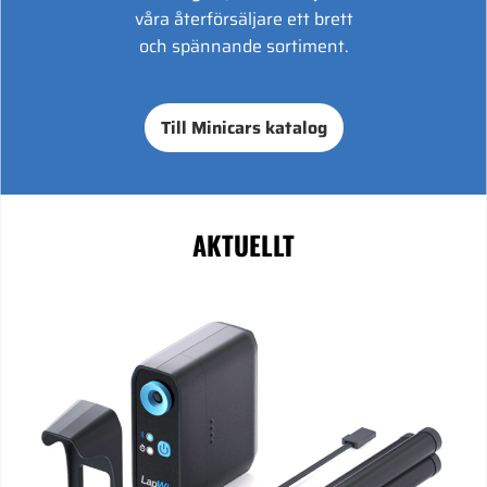
våra återförsäljare ett brett
och spännande sortiment.
Till Minicars katalog
AKTUELLT