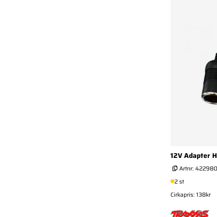
12V Adapter Ho
Artnr:
42298
2 st
Cirkapris: 138kr