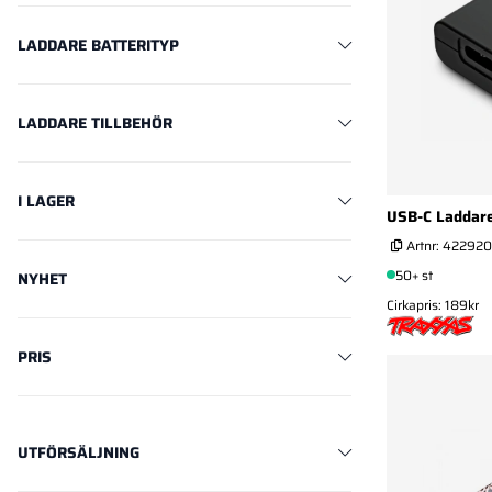
LADDARE BATTERITYP
LADDARE TILLBEHÖR
I LAGER
USB-C Laddare
Artnr:
422920
50+ st
NYHET
Cirkapris: 189kr
PRIS
UTFÖRSÄLJNING