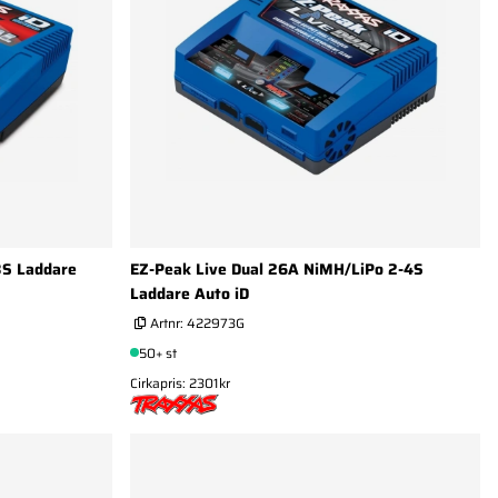
3S Laddare
EZ-Peak Live Dual 26A NiMH/LiPo 2-4S
Laddare Auto iD
Artnr:
422973G
50+ st
Cirkapris: 2301kr