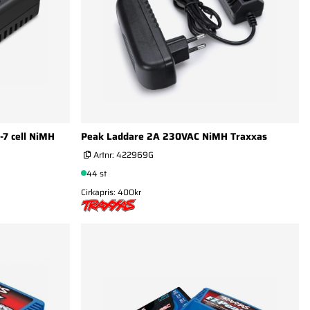
-7 cell NiMH
Peak Laddare 2A 230VAC NiMH Traxxas
Artnr:
422969G
44 st
Cirkapris: 400kr