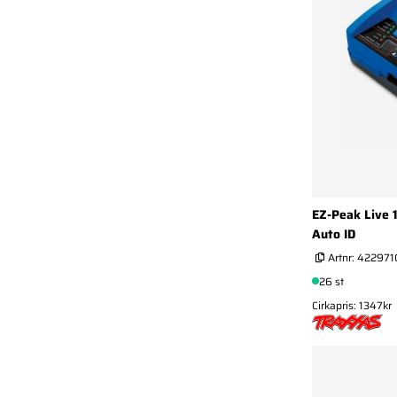
EZ-Peak Live 
Auto ID
Artnr:
422971
26 st
Cirkapris: 1347kr