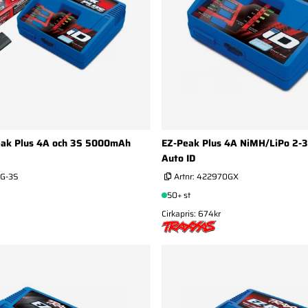
eak Plus 4A och 3S 5000mAh
EZ-Peak Plus 4A NiMH/LiPo 2-
Auto ID
G-3S
Artnr:
422970GX
50+ st
Cirkapris: 674kr