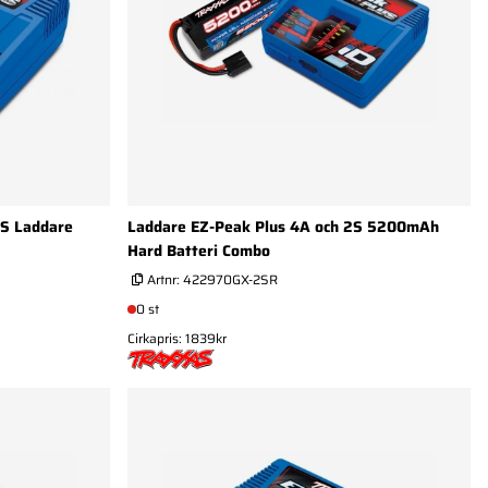
3S Laddare
Laddare EZ-Peak Plus 4A och 2S 5200mAh
Hard Batteri Combo
Artnr:
422970GX-2SR
0 st
Cirkapris: 1839kr