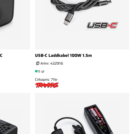
-C
USB-C Laddkabel 100W 1.5m
Artnr:
422916
11 st
Cirkapris: 71kr