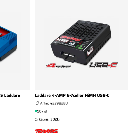
4S Laddare
Laddare 4-AMP 6-7celler NiMH USB-C
Artnr:
422982EU
50+ st
Cirkapris: 302kr