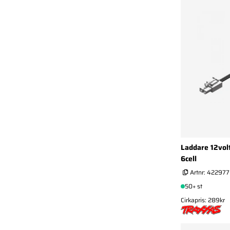
Laddare 12vol
6cell
Artnr:
422977
50+ st
Cirkapris: 289kr