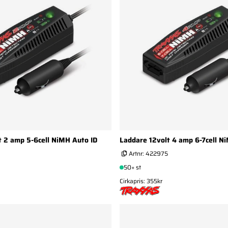
t 2 amp 5-6cell NiMH Auto ID
Laddare 12volt 4 amp 6-7cell N
Artnr:
422975
50+ st
Cirkapris: 355kr