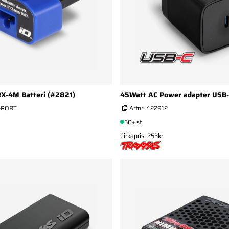
RX-4M Batteri (#2821)
45Watt AC Power adapter USB
-PORT
Artnr:
422912
50+ st
Cirkapris: 253kr