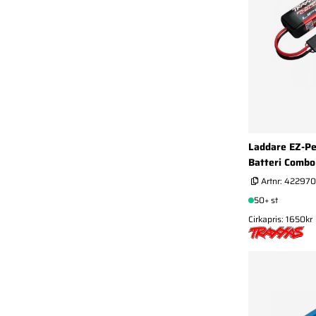
Laddare EZ-P
Batteri Combo
Artnr:
422970
50+ st
Cirkapris: 1650kr