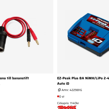
na till bananstift
EZ-Peak Plus 8A NiMH/LiPo 2-
Auto iD
0
Artnr:
422981G
0 st
Cirkapris: 1140kr