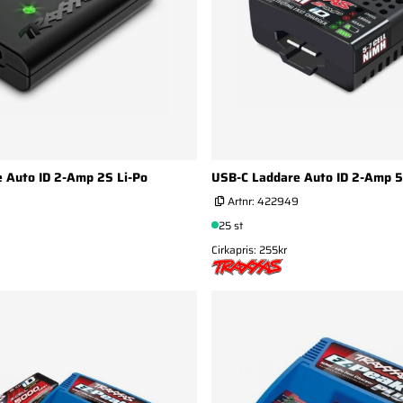
 Auto ID 2-Amp 2S Li-Po
USB-C Laddare Auto ID 2-Amp 5
Artnr:
422949
25 st
Cirkapris: 255kr