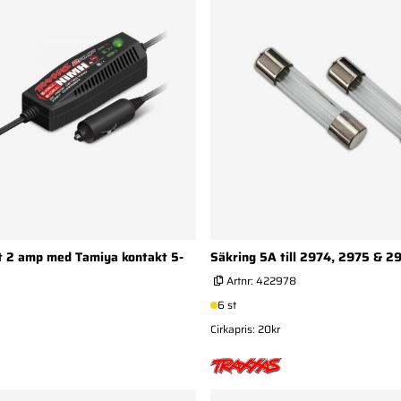
t 2 amp med Tamiya kontakt 5-
Säkring 5A till 2974, 2975 & 2
Artnr:
422978
6 st
Cirkapris: 20kr