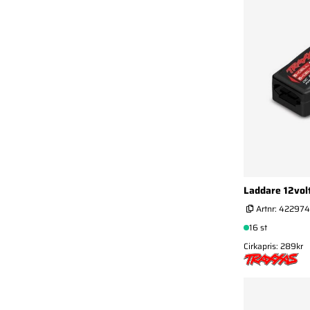
Laddare 12vol
Artnr:
422974
16 st
Cirkapris: 289kr