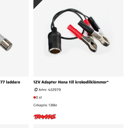
977 laddare
12V Adapter Hona till krokodilklämmor*
Artnr:
422979
0 st
Cirkapris: 138kr