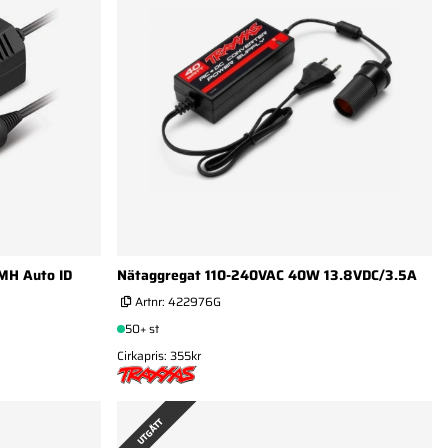
iMH Auto ID
Nätaggregat 110-240VAC 40W 13.8VDC/3.5A
Artnr:
422976G
50+ st
Cirkapris: 355kr
UTGÅTT