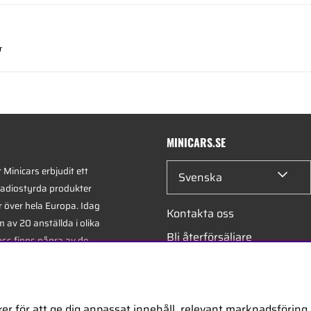
r
MINICARS.SE
Minicars erbjudit ett
Svenska
radiostyrda produkter
r över hela Europa. Idag
Kontakta oss
 av 20 anställda i olika
Bli återförsäljare
oss finns några av de
xperterna i branschen -
Bli leverantör
på hobby, service och
Jobba hos oss
er för att ge dig anpassat innehåll, relevant marknadsföring