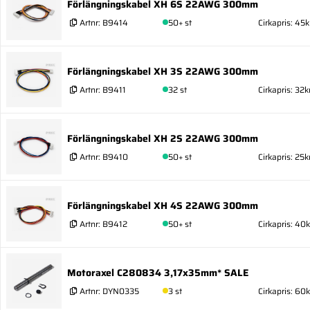
Förlängningskabel XH 6S 22AWG 300mm
Artnr:
B9414
50+ st
Cirkapris: 45k
Förlängningskabel XH 3S 22AWG 300mm
Artnr:
B9411
32 st
Cirkapris: 32k
Förlängningskabel XH 2S 22AWG 300mm
Artnr:
B9410
50+ st
Cirkapris: 25k
Förlängningskabel XH 4S 22AWG 300mm
Artnr:
B9412
50+ st
Cirkapris: 40k
Motoraxel C280834 3,17x35mm* SALE
Artnr:
DYN0335
3 st
Cirkapris: 60k