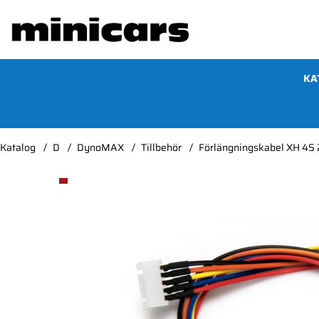
KA
Katalog
D
DynoMAX
Tillbehör
Förlängningskabel XH 
Produktbilder Förlängningskabel XH 4S 22AWG 