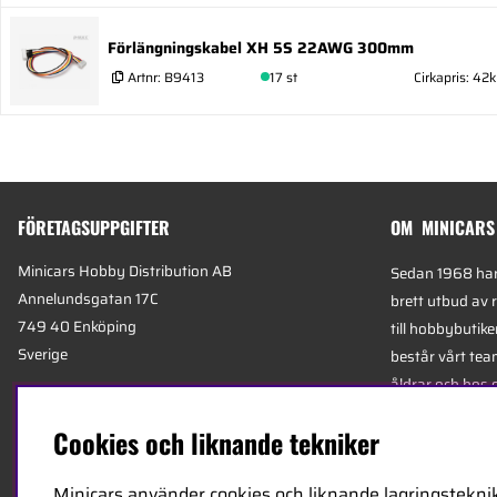
Förlängningskabel XH 5S 22AWG 300mm
Artnr:
B9413
17 st
Cirkapris: 42k
FÖRETAGSUPPGIFTER
OM MINICARS
Minicars Hobby Distribution AB
Sedan 1968 har 
Annelundsgatan 17C
brett utbud av 
749 40 Enköping
till hobbybutike
Sverige
består vårt team
åldrar och hos 
Org.nummer:
556511-4302
mest kunniga e
Cookies och liknande tekniker
E-mail:
info@minicars.se
specialiserade 
Telefon:
+46-171-14 30 00
logistik.
Minicars använder cookies och liknande lagringsteknik