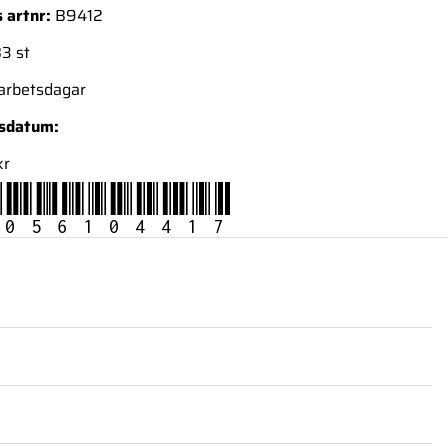
 artnr:
B9412
3 st
 arbetsdagar
nsdatum:
kr
056104417