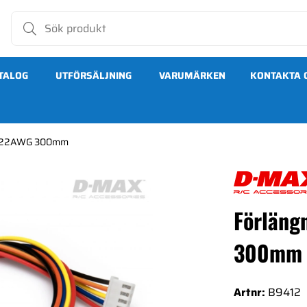
TALOG
UTFÖRSÄLJNING
VARUMÄRKEN
KONTAKTA 
4S 22AWG 300mm
300mm
Förläng
300mm
Artnr:
B9412