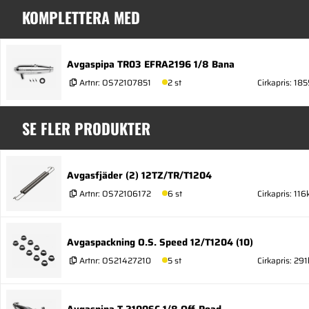
KOMPLETTERA MED
Avgaspipa TR03 EFRA2196 1/8 Bana
Artnr:
OS72107851
2 st
Cirkapris: 185
SE FLER PRODUKTER
Avgasfjäder (2) 12TZ/TR/T1204
Artnr:
OS72106172
6 st
Cirkapris: 116
Avgaspackning O.S. Speed 12/T1204 (10)
Artnr:
OS21427210
5 st
Cirkapris: 291
Avgaspipa T-2100SC 1/8 Off-Road