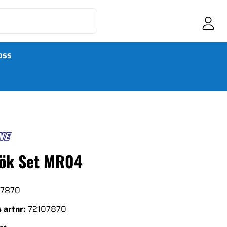
OSS
ök Set MR04
07870
 artnr:
72107870