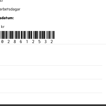
st
 arbetsdagar
nsdatum:
 kr
028612532