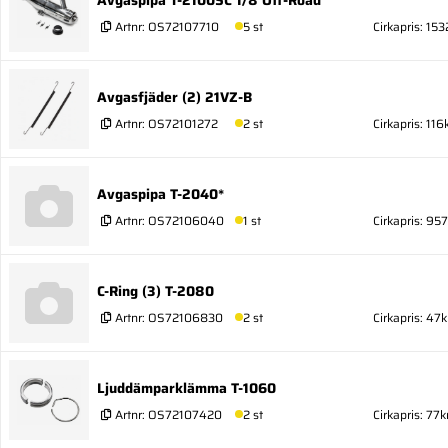
Artnr:
OS72107710
5 st
Cirkapris: 153
Avgasfjäder (2) 21VZ-B
Artnr:
OS72101272
2 st
Cirkapris: 116
Avgaspipa T-2040*
Artnr:
OS72106040
1 st
Cirkapris: 957
C-Ring (3) T-2080
Artnr:
OS72106830
2 st
Cirkapris: 47k
Ljuddämparklämma T-1060
Artnr:
OS72107420
2 st
Cirkapris: 77k