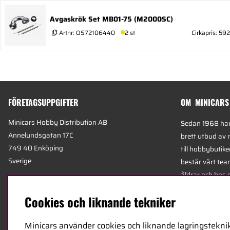
Avgaskrök Set MB01-75 (M2000SC)
Artnr:
OS72106440
2 st
Cirkapris: 592
FÖRETAGSUPPGIFTER
OM MINICARS
Minicars Hobby Distribution AB
Sedan 1968 har 
Annelundsgatan 17C
brett utbud av 
749 40 Enköping
till hobbybutike
Sverige
består vårt team
åldrar och hos 
Org.nummer:
556511-4302
mest kunniga e
Cookies och liknande tekniker
E-mail:
info@minicars.se
specialiserade 
Telefon:
+46-171-14 30 00
logistik.
Minicars använder cookies och liknande lagringsteknik