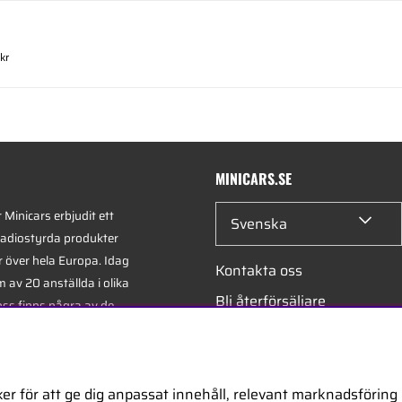
kr
MINICARS.SE
Minicars erbjudit ett
Svenska
radiostyrda produkter
r över hela Europa. Idag
Kontakta oss
 av 20 anställda i olika
Bli återförsäljare
oss finns några av de
xperterna i branschen -
Bli leverantör
på hobby, service och
Jobba hos oss
er för att ge dig anpassat innehåll, relevant marknadsföring