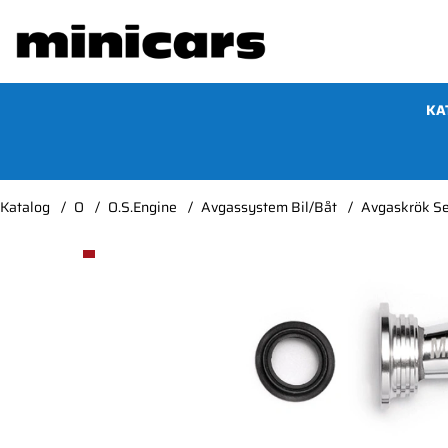
KA
Katalog
O
O.S.Engine
Avgassystem Bil/Båt
Avgaskrök S
Produktbilder Avgaskrök Set MR04