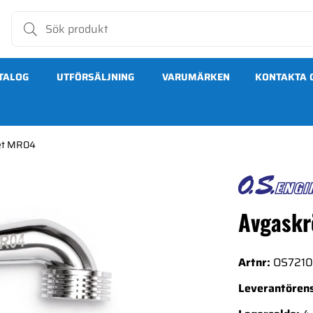
TALOG
UTFÖRSÄLJNING
VARUMÄRKEN
KONTAKTA 
et MR04
Avgaskr
Artnr:
OS721
Leverantörens