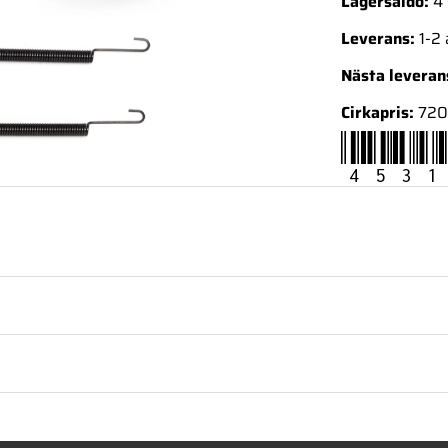
Lagersaldo:
4 
Leverans:
1-2
Nästa levera
Cirkapris:
720
4531