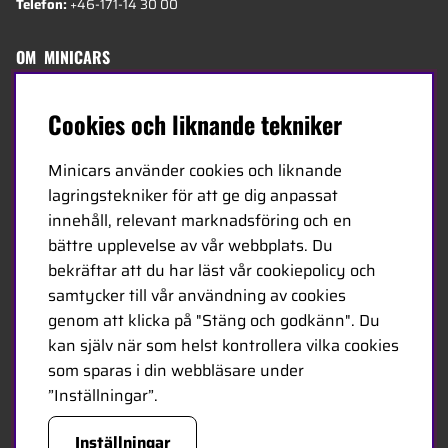
Telefon:
+46-171-14 30 00
OM MINICARS
Sedan 1968 har Minicars erbjudit ett brett utbud av
Cookies och liknande tekniker
radiostyrda produkter till hobbybutiker över hela
Europa. Idag består vårt team av 20 anställda i olika
Minicars använder cookies och liknande
åldrar och hos oss finns några av de mest kunniga
lagringstekniker för att ge dig anpassat
experterna i branschen - specialiserade på hobby,
innehåll, relevant marknadsföring och en
service och logistik.
bättre upplevelse av vår webbplats. Du
bekräftar att du har läst vår cookiepolicy och
Minicars huvudkontor är beläget i Enköping,
samtycker till vår användning av cookies
strategiskt placerat längs E18 mellan Stockholm och
genom att klicka på "Stäng och godkänn". Du
Oslo.
kan själv när som helst kontrollera vilka cookies
som sparas i din webbläsare under
MINICARS.SE
”Inställningar”.
Inställningar
Svenska