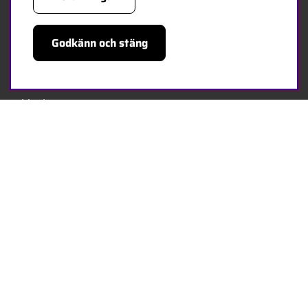
Kontakta oss
Godkänn och stäng
Bli återförsäljare
Bli leverantör
Jobba hos oss
FÖLJ OSS
Facebook
HANDLA TRYGGT