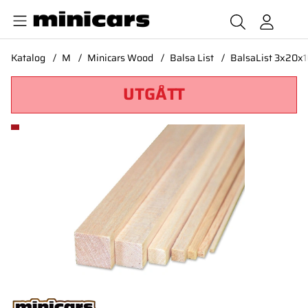
Katalog
M
Minicars Wood
Balsa List
BalsaList 3x20x
UTGÅTT
Produktbilder BalsaList 3x20x1000 mm*