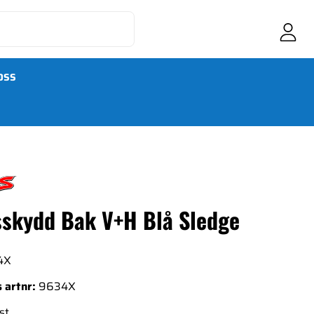
OSS
skydd Bak V+H Blå Sledge
4X
 artnr:
9634X
st