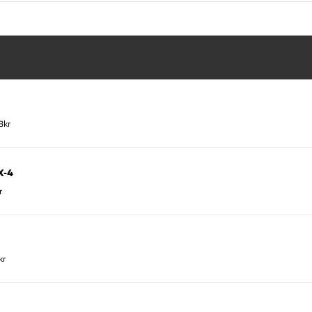
3kr
X-4
r
kr