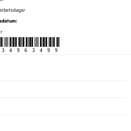
 arbetsdagar
nsdatum:
kr
34963499