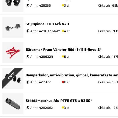
Artnr:
428256
3 st
Cirkapris: 65k
Styrspindel EHD Grå V+H
Artnr:
429037-GRAY
4 st
Cirkapris: 78k
Bärarmar Fram Vänster Röd (1+1) E-Revo 2*
Artnr:
428632R
5 st
Cirkapris: 157
UTGÅTT
Dämparkulor, anti-vibration, gimbal, kamerafäste set
Artnr:
427972
0 st
Cirkapris: 135
Stötdämparhus Alu PTFE GTS #8260*
Artnr:
428266X
3 st
Cirkapris: 196