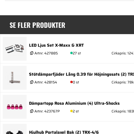
SE FLER PRODUKTER
LED Ljus Set X-Maxx & XRT
Artnr:
427885
27 st
Cirkapris: 124
Stötdämparfjäder Lång 0.39 för Höjningssats (2) TR
Artnr:
428154
0 st
Cirkapris: 78k
Dämpartopp Rosa Aluminium (4) Ultra-Shocks
Artnr:
423767P
2 st
Cirkapris: 183
Hjulhub Portalaxel Bak (2) TRX-4/6