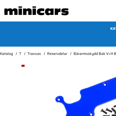
KA
Katalog
T
Traxxas
Reservdelar
Bärarmsskydd Bak V+H B
Produktbilder Bärarmsskydd Bak V+H Blå Sledge