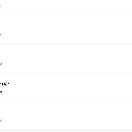
r
r
kr
 (4)*
kr
kr