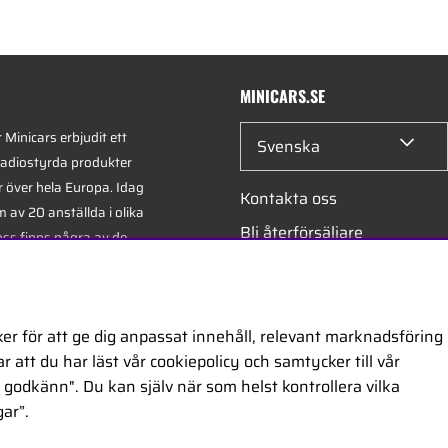
MINICARS.SE
Minicars erbjudit ett
Svenska
radiostyrda produkter
r över hela Europa. Idag
Kontakta oss
 av 20 anställda i olika
Bli återförsäljare
oss finns några av de
xperterna i branschen -
Bli leverantör
på hobby, service och
Jobba hos oss
er för att ge dig anpassat innehåll, relevant marknadsföring
 att du har läst vår cookiepolicy och samtycker till vår
ontor är beläget i
godkänn". Du kan själv när som helst kontrollera vilka
egiskt placerat längs
ar”.
ckholm och Oslo.