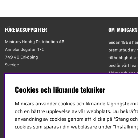
FÖRETAGSUPPGIFTER
OM MINICARS
Minicars Hobby Distribution AB
Sedan 1968 har 
Annelundsgatan 17C
brett utbud av 
749 40 Enköping
till hobbybutike
Sverige
består vårt team
åldrar och hos 
Org.nummer:
556511-4302
mest kunniga e
Cookies och liknande tekniker
E-mail:
info@minicars.se
specialiserade 
Telefon:
+46-171-14 30 00
logistik.
Minicars använder cookies och liknande lagringsteknik
och en bättre upplevelse av vår webbplats. Du bekräftar
Minicars huvudk
användning av cookies genom att klicka på "Stäng och 
Enköping, strat
cookies som sparas i din webbläsare under ”Inställning
E18 mellan Sto