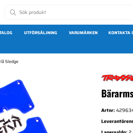
TALOG
UTFÖRSÄLJNING
VARUMÄRKEN
KONTAKTA 
lå Sledge
Bärarms
Artnr:
42963
Leverantörens
Lagersaldo:
2 