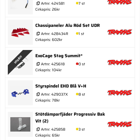
Artnr:
424581
7 st
Cirkapris: 26kr
Chassipaneler Alu Röd Set UDR
Artnr:
428434R
1 st
Cirkapris: 602kr
ExoCage Stag Summit*
UTGÅTT
Artnr:
425618
0 st
Cirkapris: 104kr
Styrspindel EHD Blå V+H
Artnr:
429037X
8 st
Cirkapris: 78kr
Stötdämparfjäder Progressiv Bak
Vit (2)
Artnr:
425858
3 st
Cirkapris: 65kr