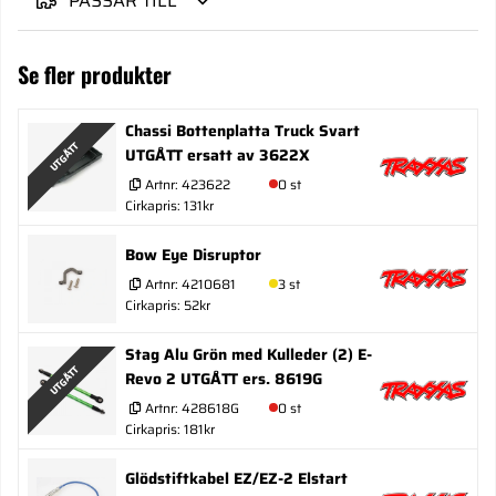
PASSAR TILL
Se fler produkter
Chassi Bottenplatta Truck Svart
UTGÅTT
UTGÅTT ersatt av 3622X
Artnr:
423622
0 st
Cirkapris: 131kr
Bow Eye Disruptor
Artnr:
4210681
3 st
Cirkapris: 52kr
Stag Alu Grön med Kulleder (2) E-
UTGÅTT
Revo 2 UTGÅTT ers. 8619G
Artnr:
428618G
0 st
Cirkapris: 181kr
Glödstiftkabel EZ/EZ-2 Elstart