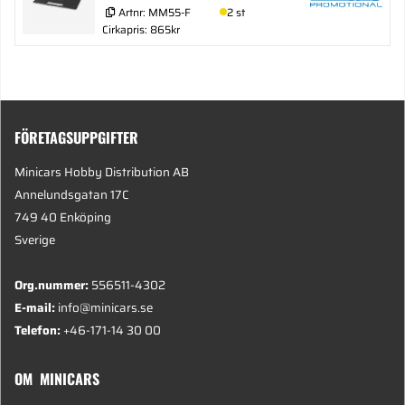
Artnr:
MM55-F
2 st
Cirkapris: 865kr
FÖRETAGSUPPGIFTER
Minicars Hobby Distribution AB
Annelundsgatan 17C
749 40 Enköping
Sverige
Org.nummer:
556511-4302
E-mail:
info@minicars.se
Telefon:
+46-171-14 30 00
OM MINICARS