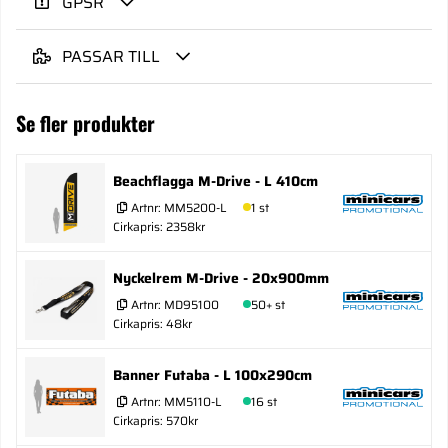
GPSR
PASSAR TILL
Se fler produkter
Beachflagga M-Drive - L 410cm
Artnr:
MM5200-L
1 st
Cirkapris: 2358kr
Nyckelrem M-Drive - 20x900mm
Artnr:
MD95100
50+ st
Cirkapris: 48kr
Banner Futaba - L 100x290cm
Artnr:
MM5110-L
16 st
Cirkapris: 570kr