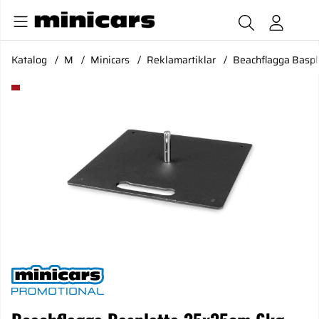
Katalog
M
Minicars
Reklamartiklar
Beachflagga Baspl
Produktbilder Beachflagga Basplatta 35x35cm 6kg XS-L