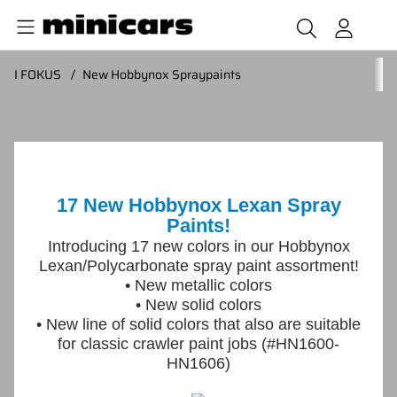
I FOKUS
New Hobbynox Spraypaints
17 New Hobbynox Lexan Spray
Paints!
Introducing 17 new colors in our Hobbynox
Lexan/Polycarbonate spray paint assortment!
• New metallic colors
• New solid colors
• New line of solid colors that also are suitable
for classic crawler paint jobs (#HN1600-
HN1606)