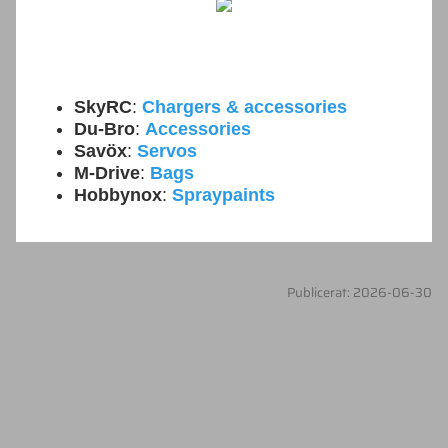
SkyRC
:
Chargers & accessories
Du-Bro
:
Accessories
Savöx
:
Servos
M-Drive
:
Bags
Hobbynox
:
Spraypaints
Publicerat: 2026-06-30