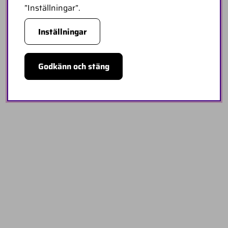
”Inställningar”.
Inställningar
Godkänn och stäng
FÖRETAGSUPPGIFTER
Minicars Hobby Distribution AB
Annelundsgatan 17C
749 40 Enköping
Sverige
Org.nummer:
556511-4302