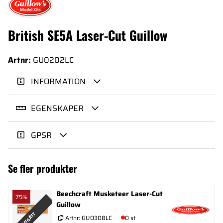
British SE5A Laser-Cut Guillow
Artnr:
GU0202LC
INFORMATION
EGENSKAPER
GPSR
Se fler produkter
Beechcraft Musketeer Laser-Cut
75%
Guillow
UTGÅTT
Artnr:
GU0308LC
0 st