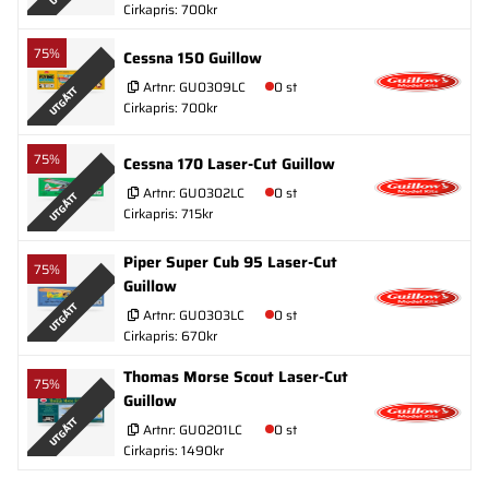
Cirkapris: 700kr
75%
Cessna 150 Guillow
Artnr:
GU0309LC
0 st
UTGÅTT
Cirkapris: 700kr
75%
Cessna 170 Laser-Cut Guillow
Artnr:
GU0302LC
0 st
UTGÅTT
Cirkapris: 715kr
Piper Super Cub 95 Laser-Cut
75%
Guillow
UTGÅTT
Artnr:
GU0303LC
0 st
Cirkapris: 670kr
Thomas Morse Scout Laser-Cut
75%
Guillow
UTGÅTT
Artnr:
GU0201LC
0 st
Cirkapris: 1490kr