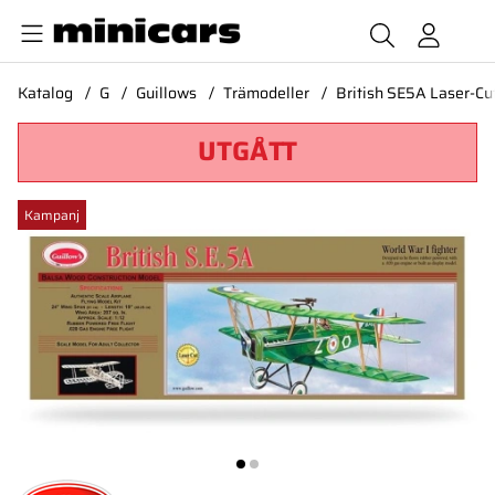
Katalog
G
Guillows
Trämodeller
British SE5A Laser-Cu
UTGÅTT
Produktbilder British SE5A Laser-Cut Guillow
Kampanj