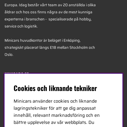
Europa. Idag består vårt team av 20 anställda i olika
åldrar och hos oss finns några av de mest kunniga
experterna i branschen - specialiserade på hobby,
service och logistik.
Minicars huvudkontor är beläget i Enköping,
strategiskt placerat längs E18 mellan Stockholm och
Oslo.
MINICARS.SE
Cookies och liknande tekniker
Svenska
Minicars använder cookies och liknande
Kontakta oss
lagringstekniker för att ge dig anpassat
Bli återförsäljare
innehåll, relevant marknadsföring och en
bättre upplevelse av vår webbplats. Du
Bli leverantör