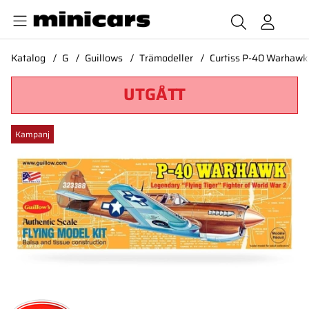
Katalog
G
Guillows
Trämodeller
Curtiss P-40 Warhawk
UTGÅTT
Produktbilder Curtiss P-40 Warhawk model kit
Kampanj