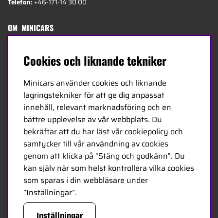
Telefon:
+46-171-14 30 00
OM MINICARS
Sedan 1968 har Minicars erbjudit ett brett utbud av
Cookies och liknande tekniker
radiostyrda produkter till hobbybutiker över hela
Europa. Idag består vårt team av 20 anställda i olika
Minicars använder cookies och liknande
åldrar och hos oss finns några av de mest kunniga
lagringstekniker för att ge dig anpassat
experterna i branschen - specialiserade på hobby,
innehåll, relevant marknadsföring och en
service och logistik.
bättre upplevelse av vår webbplats. Du
bekräftar att du har läst vår cookiepolicy och
Minicars huvudkontor är beläget i Enköping,
samtycker till vår användning av cookies
strategiskt placerat längs E18 mellan Stockholm och
genom att klicka på "Stäng och godkänn". Du
Oslo.
kan själv när som helst kontrollera vilka cookies
som sparas i din webbläsare under
MINICARS.SE
”Inställningar”.
Inställningar
Svenska