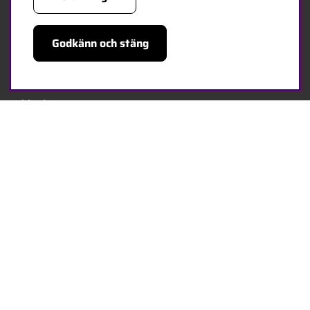
Kontakta oss
Godkänn och stäng
Bli återförsäljare
Bli leverantör
Jobba hos oss
FÖLJ OSS
Facebook
HANDLA TRYGGT