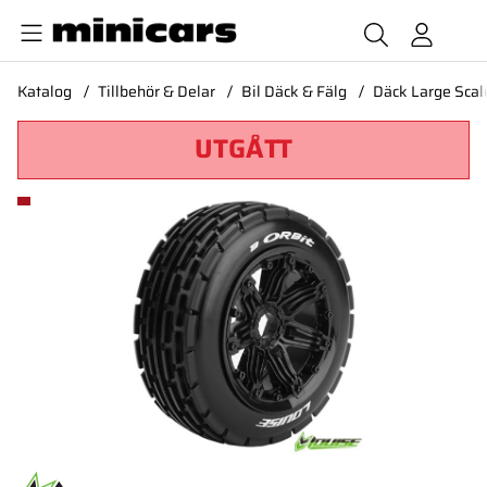
Katalog
Tillbehör & Delar
Bil Däck & Fälg
Däck Large Scal
UTGÅTT
Produktbilder Däck & Fälg B-ORBIT LS Buggy Front (24mm H