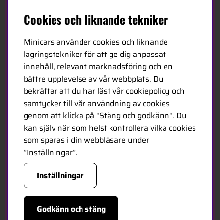
Minicars huvudkontor är beläget i Enköping,
Cookies och liknande tekniker
strategiskt placerat längs E18 mellan Stockholm och
Oslo.
Minicars använder cookies och liknande
lagringstekniker för att ge dig anpassat
MINICARS.SE
innehåll, relevant marknadsföring och en
bättre upplevelse av vår webbplats. Du
Svenska
bekräftar att du har läst vår cookiepolicy och
samtycker till vår användning av cookies
Kontakta oss
genom att klicka på "Stäng och godkänn". Du
kan själv när som helst kontrollera vilka cookies
Bli återförsäljare
som sparas i din webbläsare under
Bli leverantör
”Inställningar”.
Jobba hos oss
Inställningar
FÖLJ OSS
Godkänn och stäng
Facebook