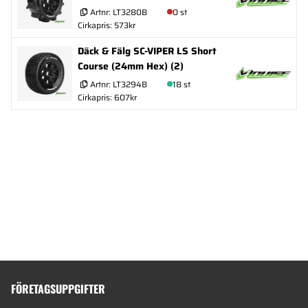
Artnr:
LT3280B
0 st
Cirkapris: 573kr
Däck & Fälg SC-VIPER LS Short
Course (24mm Hex) (2)
Artnr:
LT3294B
18 st
Cirkapris: 607kr
FÖRETAGSUPPGIFTER