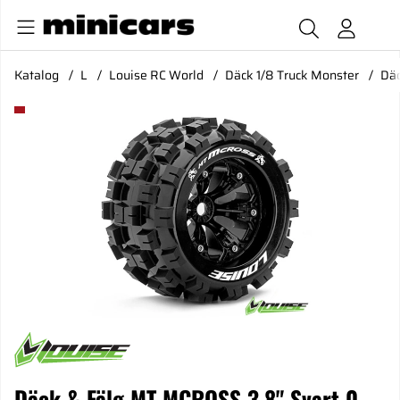
Katalog
L
Louise RC World
Däck 1/8 Truck Monster
Däc
Produktbilder Däck & Fälg MT-MCROSS 3,8" Svart 0-offset (2
Däck & Fälg MT-MCROSS 3,8" Svart 0-