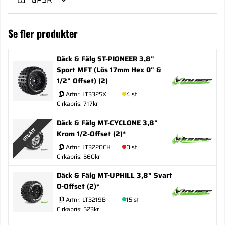
Se fler produkter
Däck & Fälg ST-PIONEER 3,8"
Sport MFT (Lös 17mm Hex 0" &
1/2" Offset) (2)
Artnr:
LT3325X
4 st
Cirkapris: 717kr
Däck & Fälg MT-CYCLONE 3,8"
UTGÅTT
Krom 1/2-Offset (2)*
Artnr:
LT3220CH
0 st
Cirkapris: 560kr
Däck & Fälg MT-UPHILL 3,8" Svart
0-Offset (2)*
Artnr:
LT3219B
15 st
Cirkapris: 523kr