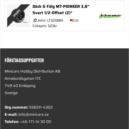
Däck & Fälg MT-PIONEER 3,8"
UTGÅTT
Svart 1/2-Offset (2)*
Artnr:
LT3218BH
0 st
Cirkapris: 523kr
FÖRETAGSUPPGIFTER
Minicars Hobby Distribution AB
Annelundsgatan 17C
749 40 Enköping
Sverige
Org.nummer:
556511-4302
E-mail:
info@minicars.se
Telefon:
+46-171-14 30 00