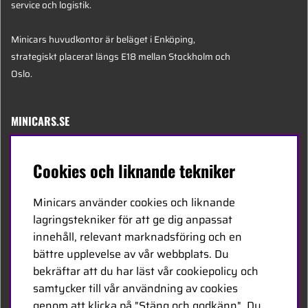
service och logistik.
Minicars huvudkontor är beläget i Enköping,
strategiskt placerat längs E18 mellan Stockholm och
Oslo.
MINICARS.SE
Svenska
Cookies och liknande tekniker
Kontakta oss
Minicars använder cookies och liknande
Bli återförsäljare
lagringstekniker för att ge dig anpassat
innehåll, relevant marknadsföring och en
Bli leverantör
bättre upplevelse av vår webbplats. Du
Jobba hos oss
bekräftar att du har läst vår cookiepolicy och
samtycker till vår användning av cookies
FÖLJ OSS
genom att klicka på "Stäng och godkänn". Du