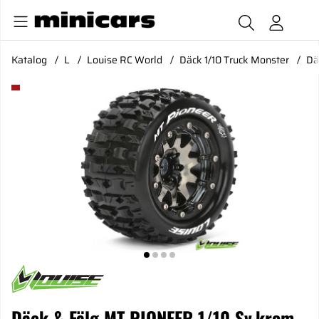
Katalog
L
Louise RC World
Däck 1/10 Truck Monster
Dä
Produktbilder Däck & Fälg MT-PIONEER 1/10 Sv.krom Beadloc
Däck & Fälg MT-PIONEER 1/10 Sv.krom