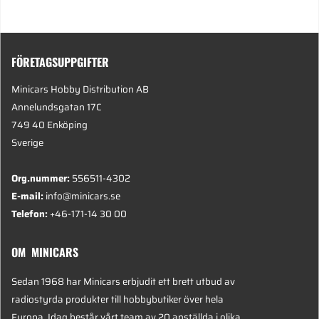
FÖRETAGSUPPGIFTER
Minicars Hobby Distribution AB
Annelundsgatan 17C
749 40 Enköping
Sverige
Org.nummer:
556511-4302
E-mail:
info@minicars.se
Telefon:
+46-171-14 30 00
OM MINICARS
Sedan 1968 har Minicars erbjudit ett brett utbud av
radiostyrda produkter till hobbybutiker över hela
Europa. Idag består vårt team av 20 anställda i olika