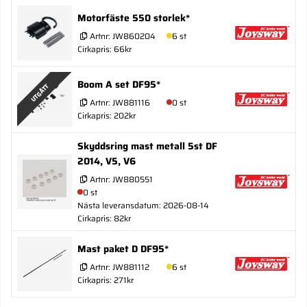
Motorfäste 550 storlek*
Artnr:
JW860204
6 st
Cirkapris: 66kr
Boom A set DF95*
UTGÅTT
Artnr:
JW881116
0 st
Cirkapris: 202kr
Skyddsring mast metall 5st DF
2014, V5, V6
Artnr:
JW880551
0 st
Nästa leveransdatum: 2026-08-14
Cirkapris: 82kr
Mast paket D DF95*
Artnr:
JW881112
6 st
Cirkapris: 271kr