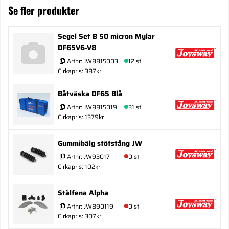
Se fler produkter
Segel Set B 50 micron Mylar
DF65V6-V8
Artnr:
JW8815003
12 st
Cirkapris: 387kr
Båtväska DF65 Blå
Artnr:
JW8815019
31 st
Cirkapris: 1379kr
Gummibälg stötstång JW
Artnr:
JW93017
0 st
Cirkapris: 102kr
Stålfena Alpha
Artnr:
JW890119
0 st
Cirkapris: 307kr