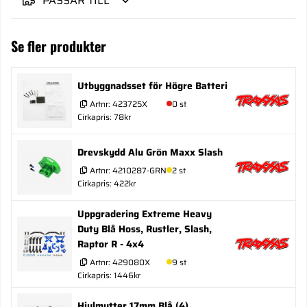
PASSAR TILL
Se fler produkter
Utbyggnadsset för Högre Batteri
Artnr:
423725X
0 st
Cirkapris: 78kr
Drevskydd Alu Grön Maxx Slash
Artnr:
4210287-GRN
2 st
Cirkapris: 422kr
Uppgradering Extreme Heavy
Duty Blå Hoss, Rustler, Slash,
Raptor R - 4x4
Artnr:
429080X
9 st
Cirkapris: 1446kr
Hjulmutter 17mm Blå (4)