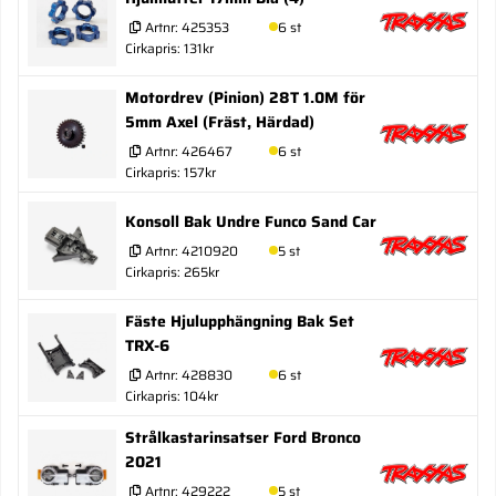
Artnr:
425353
6 st
Cirkapris: 131kr
Motordrev (Pinion) 28T 1.0M för
5mm Axel (Fräst, Härdad)
Artnr:
426467
6 st
Cirkapris: 157kr
Konsoll Bak Undre Funco Sand Car
Artnr:
4210920
5 st
Cirkapris: 265kr
Fäste Hjulupphängning Bak Set
TRX-6
Artnr:
428830
6 st
Cirkapris: 104kr
Strålkastarinsatser Ford Bronco
2021
Artnr:
429222
5 st