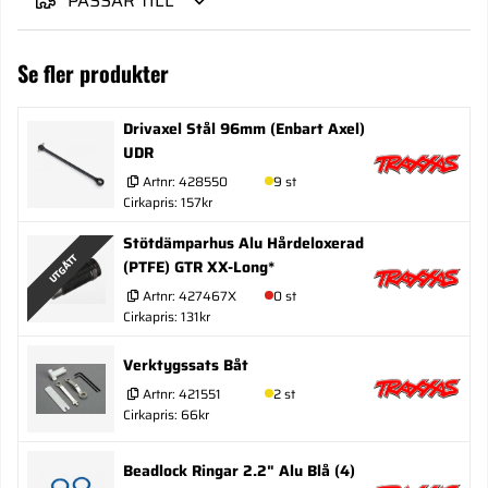
PASSAR TILL
Se fler produkter
Drivaxel Stål 96mm (Enbart Axel)
UDR
Artnr:
428550
9 st
Cirkapris: 157kr
Stötdämparhus Alu Hårdeloxerad
UTGÅTT
(PTFE) GTR XX-Long*
Artnr:
427467X
0 st
Cirkapris: 131kr
Verktygssats Båt
Artnr:
421551
2 st
Cirkapris: 66kr
Beadlock Ringar 2.2" Alu Blå (4)