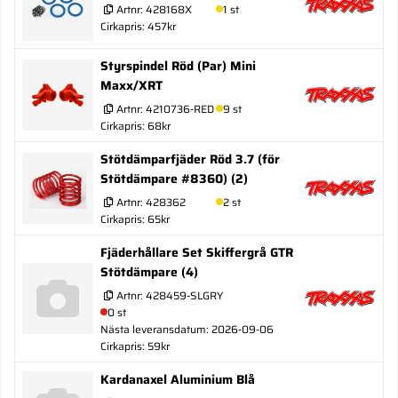
Artnr:
428168X
1 st
Cirkapris: 457kr
Styrspindel Röd (Par) Mini
Maxx/XRT
Artnr:
4210736-RED
9 st
Cirkapris: 68kr
Stötdämparfjäder Röd 3.7 (för
Stötdämpare #8360) (2)
Artnr:
428362
2 st
Cirkapris: 65kr
Fjäderhållare Set Skiffergrå GTR
Stötdämpare (4)
Artnr:
428459-SLGRY
0 st
Nästa leveransdatum: 2026-09-06
Cirkapris: 59kr
Kardanaxel Aluminium Blå