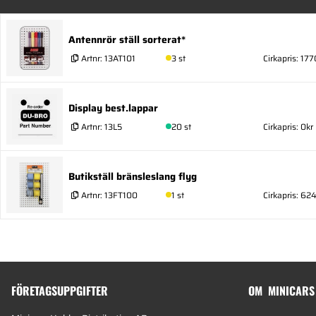
Antennrör ställ sorterat*
Artnr:
13AT101
3 st
Cirkapris: 177
Display best.lappar
Artnr:
13L5
20 st
Cirkapris: 0kr
Butikställ bränsleslang flyg
Artnr:
13FT100
1 st
Cirkapris: 62
FÖRETAGSUPPGIFTER
OM MINICARS