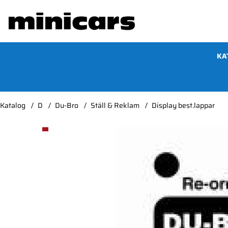
KA
Katalog
D
Du-Bro
Ställ & Reklam
Display best.lappar
Produktbilder Display best.lappar