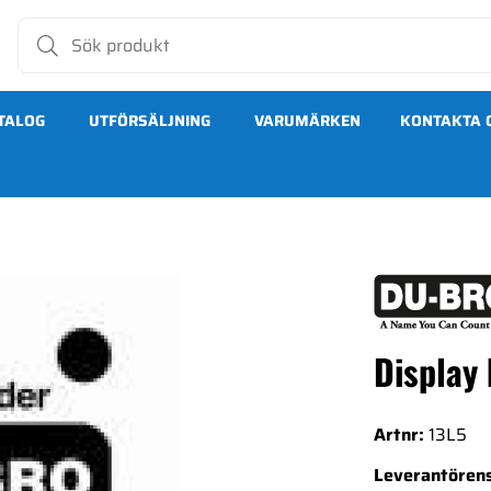
TALOG
UTFÖRSÄLJNING
VARUMÄRKEN
KONTAKTA 
Display 
Artnr:
13L5
Leverantörens