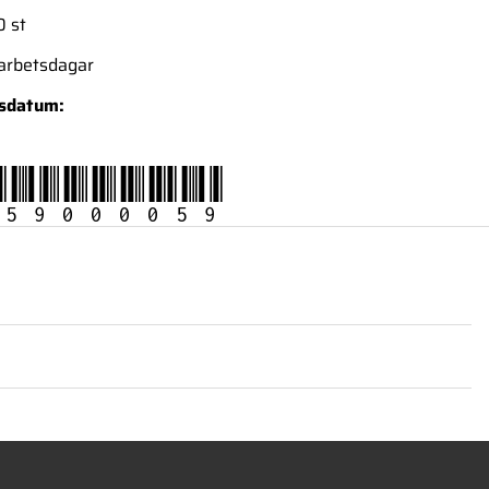
0 st
 arbetsdagar
nsdatum:
59000059