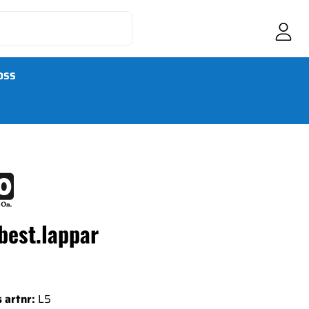
OSS
best.lappar
 artnr:
L5