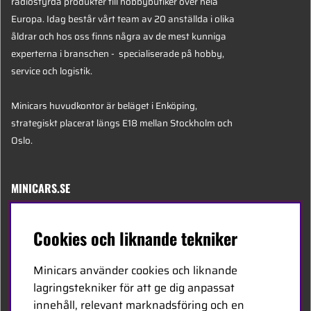
radiostyrda produkter till hobbybutiker över hela
Europa. Idag består vårt team av 20 anställda i olika
åldrar och hos oss finns några av de mest kunniga
experterna i branschen - specialiserade på hobby,
service och logistik.
Minicars huvudkontor är beläget i Enköping,
strategiskt placerat längs E18 mellan Stockholm och
Oslo.
MINICARS.SE
Svenska
Cookies och liknande tekniker
Kontakta oss
Minicars använder cookies och liknande
Bli återförsäljare
lagringstekniker för att ge dig anpassat
innehåll, relevant marknadsföring och en
Bli leverantör