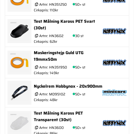
Artnr:
HN351250
50+ st
Cirkapris: 110kr
Test Målning Kaross PET Svart
(30st)
Artnr:
HN3602
30 st
Cirkapris: 62kr
Maskeringstejp Guld UTG
19mmx50m
Artnr:
HN351950
50+ st
Cirkapris: 149kr
Nyckelrem Hobbynox - 20x900mm
Artnr:
MD95102
50+ st
Cirkapris: 48kr
Test Målning Kaross PET
Transparent (30st)
Artnr:
HN3600
50+ st
Cirkapris: 86kr